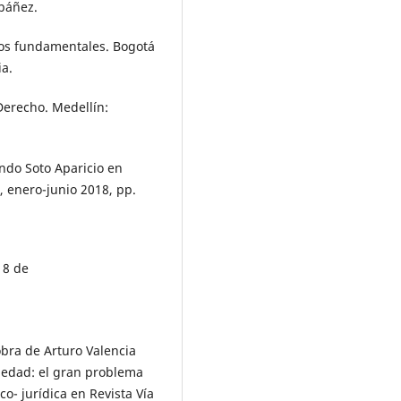
Ibáñez.
hos fundamentales. Bogotá
ia.
Derecho. Medellín:
do Soto Aparicio en
1, enero-junio 2018, pp.
18 de
obra de Arturo Valencia
piedad: el gran problema
co- jurídica en Revista Vía