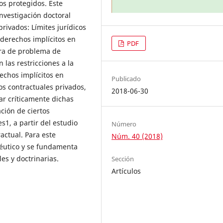
os protegidos. Este
investigación doctoral
privados: Límites jurídicos
e derechos implícitos en
PDF
era de problema de
 las restricciones a la
rechos implícitos en
Publicado
ios contractuales privados,
2018-06-30
zar críticamente dichas
ación de ciertos
es1, a partir del estudio
Número
ractual. Para este
Núm. 40 (2018)
néutico y se fundamenta
les y doctrinarias.
Sección
Artículos