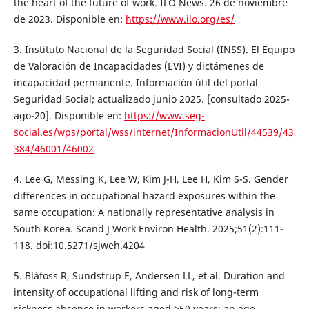
the heart of the future of work. ILO News. 26 de noviembre
de 2023. Disponible en:
https://www.ilo.org/es/
3. Instituto Nacional de la Seguridad Social (INSS). El Equipo
de Valoración de Incapacidades (EVI) y dictámenes de
incapacidad permanente. Información útil del portal
Seguridad Social; actualizado junio 2025. [consultado 2025-
ago-20]. Disponible en:
https://www.seg-
social.es/wps/portal/wss/internet/InformacionUtil/44539/43
384/46001/46002
4. Lee G, Messing K, Lee W, Kim J-H, Lee H, Kim S-S. Gender
differences in occupational hazard exposures within the
same occupation: A nationally representative analysis in
South Korea. Scand J Work Environ Health. 2025;51(2):111-
118. doi:10.5271/sjweh.4204
5. Bláfoss R, Sundstrup E, Andersen LL, et al. Duration and
intensity of occupational lifting and risk of long-term
sickness absence in workers aged ≥50 years: an age-