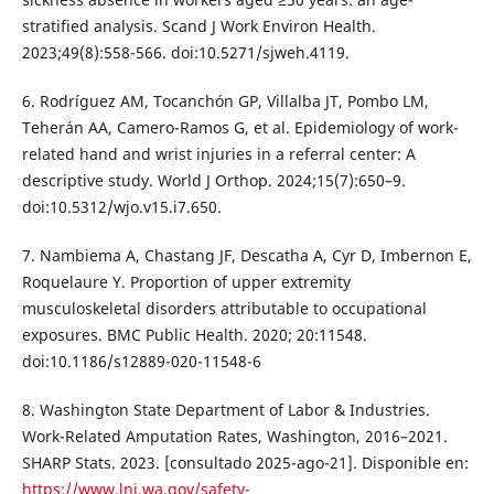
stratified analysis. Scand J Work Environ Health.
2023;49(8):558-566. doi:10.5271/sjweh.4119.
6. Rodríguez AM, Tocanchón GP, Villalba JT, Pombo LM,
Teherán AA, Camero-Ramos G, et al. Epidemiology of work-
related hand and wrist injuries in a referral center: A
descriptive study. World J Orthop. 2024;15(7):650–9.
doi:10.5312/wjo.v15.i7.650.
7. Nambiema A, Chastang JF, Descatha A, Cyr D, Imbernon E,
Roquelaure Y. Proportion of upper extremity
musculoskeletal disorders attributable to occupational
exposures. BMC Public Health. 2020; 20:11548.
doi:10.1186/s12889-020-11548-6
8. Washington State Department of Labor & Industries.
Work-Related Amputation Rates, Washington, 2016–2021.
SHARP Stats. 2023. [consultado 2025-ago-21]. Disponible en:
https://www.lni.wa.gov/safety-