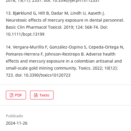
2018; 15(11). 2337. doi: 10.3390/ijerph15112337
13. Bjørklund G, Hilt B, Dadar M, Lindh U, Aaseth J.
Neurotoxic effects of mercury exposure in dental personnel.
Basic Clin Pharmacol Toxicol. 2019; 124: 568-74. Doi:
10.1111/bcpt.13199
14. Vergara-Murillo F, González-Ospino S, Cepeda-Ortega N,
Pomares-Herrera F, Johnson-Restrepo B. Adverse health
effects and mercury exposure in a colombian artisanal and
small-scale gold mining community. Toxics. 2022; 10(12):
723. doi: 10.3390/toxics10120723
PDF
Texto
Publicado
2024-11-26