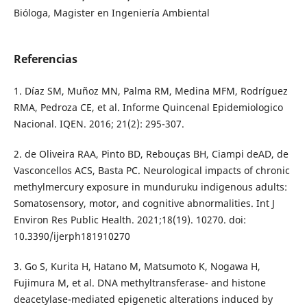
Bióloga, Magister en Ingeniería Ambiental
Referencias
1. Díaz SM, Muñoz MN, Palma RM, Medina MFM, Rodríguez
RMA, Pedroza CE, et al. Informe Quincenal Epidemiologico
Nacional. IQEN. 2016; 21(2): 295-307.
2. de Oliveira RAA, Pinto BD, Rebouças BH, Ciampi deAD, de
Vasconcellos ACS, Basta PC. Neurological impacts of chronic
methylmercury exposure in munduruku indigenous adults:
Somatosensory, motor, and cognitive abnormalities. Int J
Environ Res Public Health. 2021;18(19). 10270. doi:
10.3390/ijerph181910270
3. Go S, Kurita H, Hatano M, Matsumoto K, Nogawa H,
Fujimura M, et al. DNA methyltransferase- and histone
deacetylase-mediated epigenetic alterations induced by