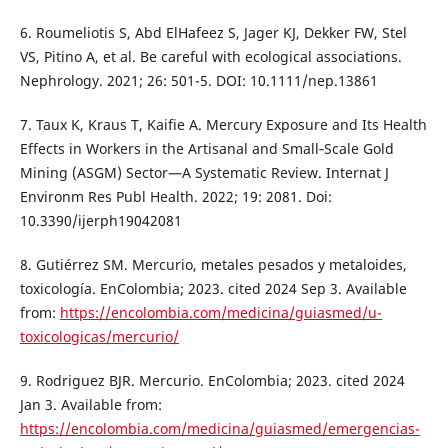
6. Roumeliotis S, Abd ElHafeez S, Jager KJ, Dekker FW, Stel
VS, Pitino A, et al. Be careful with ecological associations.
Nephrology. 2021; 26: 501-5. DOI: 10.1111/nep.13861
7. Taux K, Kraus T, Kaifie A. Mercury Exposure and Its Health
Effects in Workers in the Artisanal and Small‐Scale Gold
Mining (ASGM) Sector—A Systematic Review. Internat J
Environm Res Publ Health. 2022; 19: 2081. Doi:
10.3390/ijerph19042081
8. Gutiérrez SM. Mercurio, metales pesados y metaloides,
toxicología. EnColombia; 2023. cited 2024 Sep 3. Available
from:
https://encolombia.com/medicina/guiasmed/u-
toxicologicas/mercurio/
9. Rodriguez BJR. Mercurio. EnColombia; 2023. cited 2024
Jan 3. Available from:
https://encolombia.com/medicina/guiasmed/emergencias-