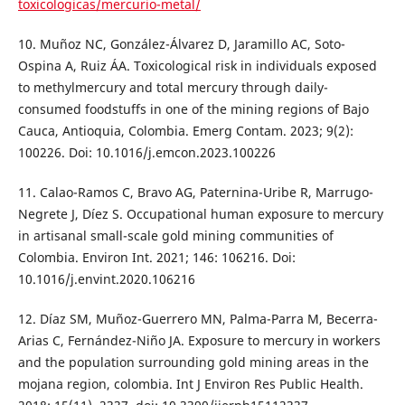
toxicologicas/mercurio-metal/
10. Muñoz NC, González-Álvarez D, Jaramillo AC, Soto-
Ospina A, Ruiz ÁA. Toxicological risk in individuals exposed
to methylmercury and total mercury through daily-
consumed foodstuffs in one of the mining regions of Bajo
Cauca, Antioquia, Colombia. Emerg Contam. 2023; 9(2):
100226. Doi: 10.1016/j.emcon.2023.100226
11. Calao-Ramos C, Bravo AG, Paternina-Uribe R, Marrugo-
Negrete J, Díez S. Occupational human exposure to mercury
in artisanal small-scale gold mining communities of
Colombia. Environ Int. 2021; 146: 106216. Doi:
10.1016/j.envint.2020.106216
12. Díaz SM, Muñoz-Guerrero MN, Palma-Parra M, Becerra-
Arias C, Fernández-Niño JA. Exposure to mercury in workers
and the population surrounding gold mining areas in the
mojana region, colombia. Int J Environ Res Public Health.