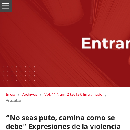
Inicio
/
Archivos
/
Vol. 11 Núm. 2 (2015): Entramado
/
Artículos
“No seas puto, camina como se
debe” Expresiones de la violencia