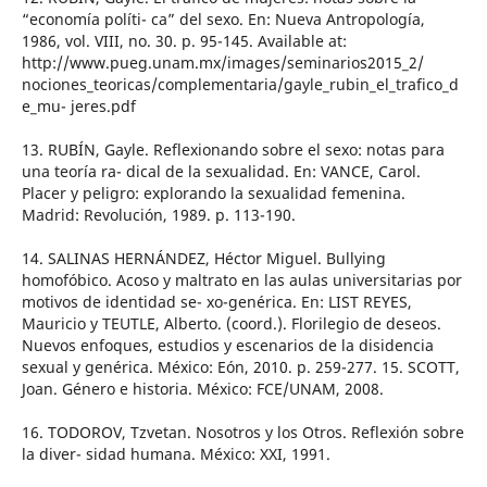
“economía políti- ca” del sexo. En: Nueva Antropología,
1986, vol. VIII, no. 30. p. 95-145. Available at:
http://www.pueg.unam.mx/images/seminarios2015_2/
nociones_teoricas/complementaria/gayle_rubin_el_trafico_d
e_mu- jeres.pdf
13. RUBÍN, Gayle. Reflexionando sobre el sexo: notas para
una teoría ra- dical de la sexualidad. En: VANCE, Carol.
Placer y peligro: explorando la sexualidad femenina.
Madrid: Revolución, 1989. p. 113-190.
14. SALINAS HERNÁNDEZ, Héctor Miguel. Bullying
homofóbico. Acoso y maltrato en las aulas universitarias por
motivos de identidad se- xo-genérica. En: LIST REYES,
Mauricio y TEUTLE, Alberto. (coord.). Florilegio de deseos.
Nuevos enfoques, estudios y escenarios de la disidencia
sexual y genérica. México: Eón, 2010. p. 259-277. 15. SCOTT,
Joan. Género e historia. México: FCE/UNAM, 2008.
16. TODOROV, Tzvetan. Nosotros y los Otros. Reflexión sobre
la diver- sidad humana. México: XXI, 1991.