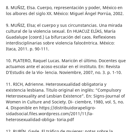
8. MUÑIZ, Elsa. Cuerpo, representación y poder, México en
los albores del siglo XX. México: Miguel Ángel Porrúa, 2002.
9. MUÑIZ, Elsa; el cuerpo y sus circunstancias. Una mirada
cultural de la violencia sexual. En HUACUZ ELÍAS, María
Guadalupe (coord.) La bifurcación del caos. Reflexiones
interdisciplinarias sobre violencia falocéntrica. México:
Itaca, 2011. p. 90-111.
10. PLATERO, Raquel Lucas. Maricón el último. Docentes que
actuamos ante el acoso escolar en el instituto. En: Revista
D’Estudis de la Vio- lencia. Noviembre, 2007, no. 3. p. 1-10.
11. RICH, Adrienne. Heterosexualidad obligatoria y
existencia lesbiana. Titulo original en inglés: “Compulsory
Heterosexuality and Lesbian Existence”. En: Signs-Journal of
Women in Culture and Society. Di- ciembre, 1980, vol. 5, no.
4. Disponible en https://distribuidorapeligro-
sidadsocial.files.wordpress.com/2011/11/la-
heterosexualidad-obliga- toria.pdf
12. RUBÍN, Gayle. El tráfico de mujeres: notas sobre la