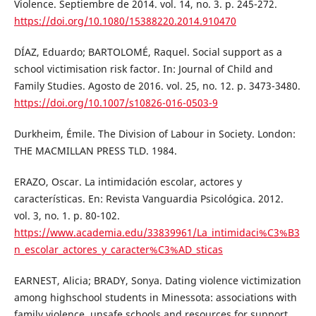
Violence. Septiembre de 2014. vol. 14, no. 3. p. 245-272.
https://doi.org/10.1080/15388220.2014.910470
DÍAZ, Eduardo; BARTOLOMÉ, Raquel. Social support as a
school victimisation risk factor. In: Journal of Child and
Family Studies. Agosto de 2016. vol. 25, no. 12. p. 3473-3480.
https://doi.org/10.1007/s10826-016-0503-9
Durkheim, Émile. The Division of Labour in Society. London:
THE MACMILLAN PRESS TLD. 1984.
ERAZO, Oscar. La intimidación escolar, actores y
características. En: Revista Vanguardia Psicológica. 2012.
vol. 3, no. 1. p. 80-102.
https://www.academia.edu/33839961/La_intimidaci%C3%B3
n_escolar_actores_y_caracter%C3%AD_sticas
EARNEST, Alicia; BRADY, Sonya. Dating violence victimization
among highschool students in Minessota: associations with
family violence, unsafe schools and resources for support.