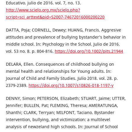
Educativo. julio de 2016. vol. 7, no. 13.
http://www.scielo.org.mx/scielo.php?
script=sci_arttext&pid=S2007-74672016000200220
DATTA, Poja; CORNELL, Dewey; HUANG, Francis. Aggresive
attitudes and prevalence of bullying bystander’s behavior in
middle school. In: Psychology in the School. Julio de 2016.
vol. 53 no. 8. p. 804-816.
https://doi.org/10.1002/pits.21944
DELARA, Ellen. Consequences of childhood bullying on
mental health and relationships for Young adults. In:
Journal of Child and Family Studies. Julio 2018. vol. 28. p.
2379-2389.
https://doi.org/10.1007/s10826-018-1197-y
DENNY, Simon; PETERSON, Elizabeth; STUART, Jaime; UTTER,
Jennifer; BULLEN, Pat; FLEMING, Theresa; AMERATUNGA,
Shanthi; CLARK, Terryan; MILFONT, Taciano. Bystander
intervention, bullying, and victimization: a multilevel
analysis of newzeland high schools. In: Journal of School