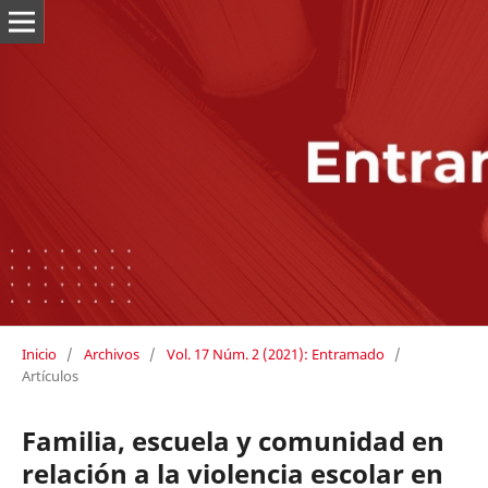
Inicio
/
Archivos
/
Vol. 17 Núm. 2 (2021): Entramado
/
Artículos
Familia, escuela y comunidad en
relación a la violencia escolar en