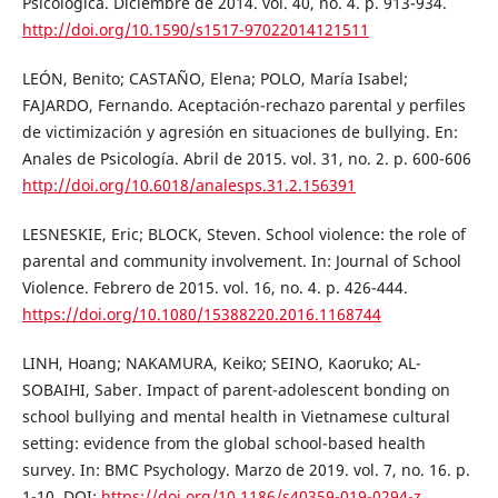
Psicológica. Diciembre de 2014. vol. 40, no. 4. p. 913-934.
http://doi.org/10.1590/s1517-97022014121511
LEÓN, Benito; CASTAÑO, Elena; POLO, María Isabel;
FAJARDO, Fernando. Aceptación-rechazo parental y perfiles
de victimización y agresión en situaciones de bullying. En:
Anales de Psicología. Abril de 2015. vol. 31, no. 2. p. 600-606
http://doi.org/10.6018/analesps.31.2.156391
LESNESKIE, Eric; BLOCK, Steven. School violence: the role of
parental and community involvement. In: Journal of School
Violence. Febrero de 2015. vol. 16, no. 4. p. 426-444.
https://doi.org/10.1080/15388220.2016.1168744
LINH, Hoang; NAKAMURA, Keiko; SEINO, Kaoruko; AL-
SOBAIHI, Saber. Impact of parent-adolescent bonding on
school bullying and mental health in Vietnamese cultural
setting: evidence from the global school-based health
survey. In: BMC Psychology. Marzo de 2019. vol. 7, no. 16. p.
1-10. DOI:
https://doi.org/10.1186/s40359-019-0294-z