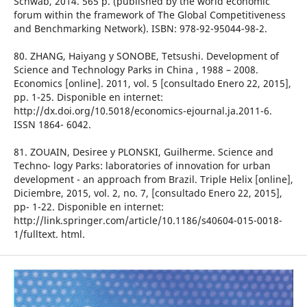
Schwab, 2014. 565 p. (published by the world economic
forum within the framework of The Global Competitiveness
and Benchmarking Network). ISBN: 978-92-95044-98-2.
80. ZHANG, Haiyang y SONOBE, Tetsushi. Development of
Science and Technology Parks in China , 1988 – 2008.
Economics [online]. 2011, vol. 5 [consultado Enero 22, 2015],
pp. 1-25. Disponible en internet:
http://dx.doi.org/10.5018/economics-ejournal.ja.2011-6.
ISSN 1864- 6042.
81. ZOUAIN, Desiree y PLONSKI, Guilherme. Science and
Techno- logy Parks: laboratories of innovation for urban
development - an approach from Brazil. Triple Helix [online],
Diciembre, 2015, vol. 2, no. 7, [consultado Enero 22, 2015],
pp- 1-22. Disponible en internet:
http://link.springer.com/article/10.1186/s40604-015-0018-
1/fulltext. html.