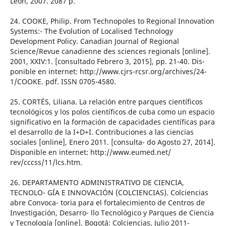
León, 2007. 2087 p.
24. COOKE, Philip. From Technopoles to Regional Innovation
Systems:- The Evolution of Localised Technology
Development Policy. Canadian Journal of Regional
Science/Revue canadienne des sciences regionals [online].
2001, XXIV:1. [consultado Febrero 3, 2015], pp. 21-40. Dis-
ponible en internet: http://www.cjrs-rcsr.org/archives/24-
1/COOKE. pdf. ISSN 0705-4580.
25. CORTÉS, Liliana. La relación entre parques científicos
tecnológicos y los polos científicos de cuba como un espacio
significativo en la formación de capacidades científicas para
el desarrollo de la I+D+I. Contribuciones a las ciencias
sociales [online], Enero 2011. [consulta- do Agosto 27, 2014].
Disponible en internet: http://www.eumed.net/
rev/cccss/11/lcs.htm.
26. DEPARTAMENTO ADMINISTRATIVO DE CIENCIA,
TECNOLO- GÍA E INNOVACIÓN (COLCIENCIAS). Colciencias
abre Convoca- toria para el fortalecimiento de Centros de
Investigación, Desarro- llo Tecnológico y Parques de Ciencia
y Tecnología [online]. Bogotá: Colciencias, Julio 2011-