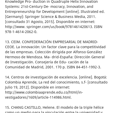
Knowledge Pro- duction in Quadruple Helix Innovation
Systems: 21st-Century De- mocracy, Innovation, and
Entrepreneurship for Development [online]. Illustrated ed.
[Germany]: Springer Science & Business Media, 2011.
[consultado 31 Agosto, 2015]. Disponible en internet:
http://www. springer.com/us/book/9781461420613. ISBN
978-1-4614-2062-0.
13. CEIM. CONFEDERACIÓN EMPRESARIAL DE MADRID-
CEOE. La innovación: Un factor clave para la competitividad
de las empresas. Colección dirigida por Alfonso González
Hermoso de Mendoza. Ma- drid-España: Dirección General
de Investigación. Consejería de Edu- cación de la
Comunidad de Madrid, 2001. 170 p. ISBN 84-451-1992-3.
14. Centros de investigación de excelencia. [online]. Bogotá:
Colombia Aprende, La red del conocimiento, s.f- [consultado
Julio 19, 2012]. Disponible en internet:
http://www.colombiaaprende.edu.co/html/in-
vestigadores/1609/article-114986.html.
15. CHANG CASTILLO, Helene. El modelo de la triple hélice
como un medio para la vinculación entre la universidad y