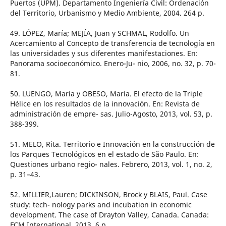
Puertos (UPM). Departamento Ingeniería Civil: Ordenación
del Territorio, Urbanismo y Medio Ambiente, 2004. 264 p.
49. LÓPEZ, María; MEJÍA, Juan y SCHMAL, Rodolfo. Un
Acercamiento al Concepto de transferencia de tecnología en
las universidades y sus diferentes manifestaciones. En:
Panorama socioeconómico. Enero-Ju- nio, 2006, no. 32, p. 70-
81.
50. LUENGO, María y OBESO, María. El efecto de la Triple
Hélice en los resultados de la innovación. En: Revista de
administración de empre- sas. Julio-Agosto, 2013, vol. 53, p.
388-399.
51. MELO, Rita. Territorio e Innovación en la construcción de
los Parques Tecnológicos en el estado de São Paulo. En:
Questiones urbano regio- nales. Febrero, 2013, vol. 1, no. 2,
p. 31–43.
52. MILLIER,Lauren; DICKINSON, Brock y BLAIS, Paul. Case
study: tech- nology parks and incubation in economic
development. The case of Drayton Valley, Canada. Canada:
FCM International, 2013. 6 p.