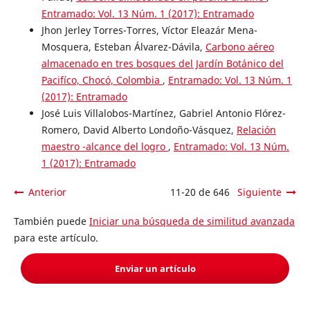
Entramado: Vol. 13 Núm. 1 (2017): Entramado
Jhon Jerley Torres-Torres, Víctor Eleazár Mena-
Mosquera, Esteban Álvarez-Dávila,
Carbono aéreo
almacenado en tres bosques del Jardín Botánico del
Pacifíco, Chocó, Colombia
,
Entramado: Vol. 13 Núm. 1
(2017): Entramado
José Luis Villalobos-Martínez, Gabriel Antonio Flórez-
Romero, David Alberto Londoño-Vásquez,
Relación
maestro -alcance del logro
,
Entramado: Vol. 13 Núm.
1 (2017): Entramado
Anterior
11-20 de 646
Siguiente
También puede
Iniciar una búsqueda de similitud avanzada
para este artículo.
Enviar un artículo