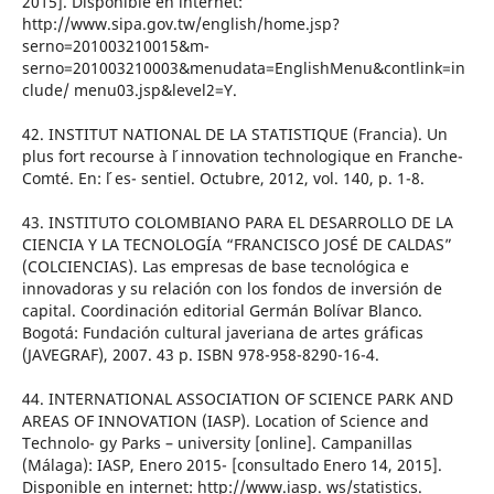
2015]. Disponible en internet:
http://www.sipa.gov.tw/english/home.jsp?
serno=201003210015&m-
serno=201003210003&menudata=EnglishMenu&contlink=in
clude/ menu03.jsp&level2=Y.
42. INSTITUT NATIONAL DE LA STATISTIQUE (Francia). Un
plus fort recourse à l ́innovation technologique en Franche-
Comté. En: l ́es- sentiel. Octubre, 2012, vol. 140, p. 1-8.
43. INSTITUTO COLOMBIANO PARA EL DESARROLLO DE LA
CIENCIA Y LA TECNOLOGÍA “FRANCISCO JOSÉ DE CALDAS”
(COLCIENCIAS). Las empresas de base tecnológica e
innovadoras y su relación con los fondos de inversión de
capital. Coordinación editorial Germán Bolívar Blanco.
Bogotá: Fundación cultural javeriana de artes gráficas
(JAVEGRAF), 2007. 43 p. ISBN 978-958-8290-16-4.
44. INTERNATIONAL ASSOCIATION OF SCIENCE PARK AND
AREAS OF INNOVATION (IASP). Location of Science and
Technolo- gy Parks – university [online]. Campanillas
(Málaga): IASP, Enero 2015- [consultado Enero 14, 2015].
Disponible en internet: http://www.iasp. ws/statistics.