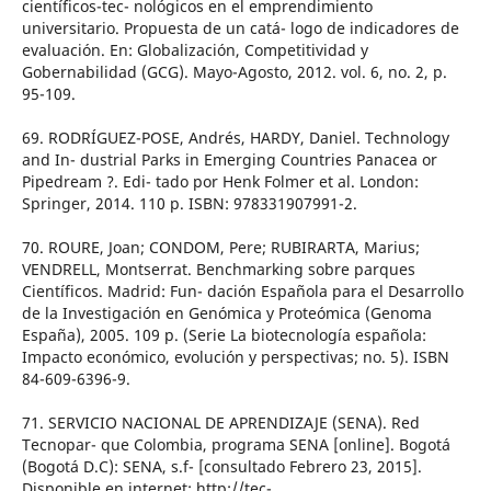
científicos-tec- nológicos en el emprendimiento
universitario. Propuesta de un catá- logo de indicadores de
evaluación. En: Globalización, Competitividad y
Gobernabilidad (GCG). Mayo-Agosto, 2012. vol. 6, no. 2, p.
95-109.
69. RODRÍGUEZ-POSE, Andrés, HARDY, Daniel. Technology
and In- dustrial Parks in Emerging Countries Panacea or
Pipedream ?. Edi- tado por Henk Folmer et al. London:
Springer, 2014. 110 p. ISBN: 978331907991-2.
70. ROURE, Joan; CONDOM, Pere; RUBIRARTA, Marius;
VENDRELL, Montserrat. Benchmarking sobre parques
Científicos. Madrid: Fun- dación Española para el Desarrollo
de la Investigación en Genómica y Proteómica (Genoma
España), 2005. 109 p. (Serie La biotecnología española:
Impacto económico, evolución y perspectivas; no. 5). ISBN
84-609-6396-9.
71. SERVICIO NACIONAL DE APRENDIZAJE (SENA). Red
Tecnopar- que Colombia, programa SENA [online]. Bogotá
(Bogotá D.C): SENA, s.f- [consultado Febrero 23, 2015].
Disponible en internet: http://tec-