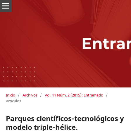
Inicio
/
Archivos
/
Vol. 11 Núm. 2 (2015): Entramado
/
Artículos
Parques científicos-tecnológicos y
modelo triple-hélice.