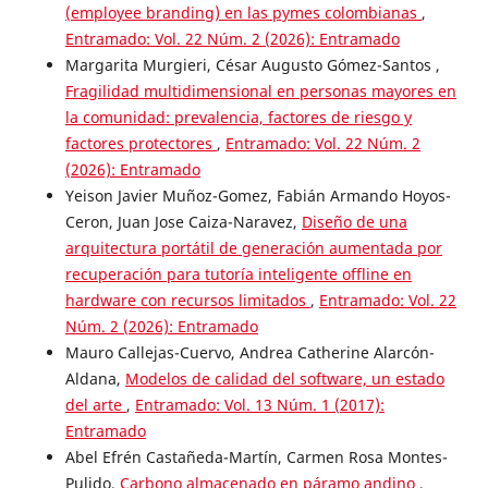
(employee branding) en las pymes colombianas
,
Entramado: Vol. 22 Núm. 2 (2026): Entramado
Margarita Murgieri, César Augusto Gómez-Santos ,
Fragilidad multidimensional en personas mayores en
la comunidad: prevalencia, factores de riesgo y
factores protectores
,
Entramado: Vol. 22 Núm. 2
(2026): Entramado
Yeison Javier Muñoz-Gomez, Fabián Armando Hoyos-
Ceron, Juan Jose Caiza-Naravez,
Diseño de una
arquitectura portátil de generación aumentada por
recuperación para tutoría inteligente offline en
hardware con recursos limitados
,
Entramado: Vol. 22
Núm. 2 (2026): Entramado
Mauro Callejas-Cuervo, Andrea Catherine Alarcón-
Aldana,
Modelos de calidad del software, un estado
del arte
,
Entramado: Vol. 13 Núm. 1 (2017):
Entramado
Abel Efrén Castañeda-Martín, Carmen Rosa Montes-
Pulido,
Carbono almacenado en páramo andino
,