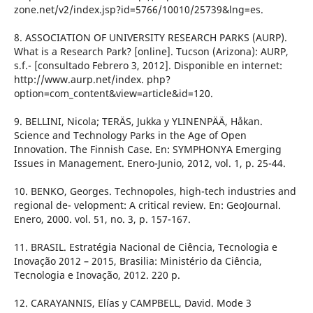
zone.net/v2/index.jsp?id=5766/10010/25739&lng=es.
8. ASSOCIATION OF UNIVERSITY RESEARCH PARKS (AURP).
What is a Research Park? [online]. Tucson (Arizona): AURP,
s.f.- [consultado Febrero 3, 2012]. Disponible en internet:
http://www.aurp.net/index. php?
option=com_content&view=article&id=120.
9. BELLINI, Nicola; TERÄS, Jukka y YLINENPÄÄ, Håkan.
Science and Technology Parks in the Age of Open
Innovation. The Finnish Case. En: SYMPHONYA Emerging
Issues in Management. Enero-Junio, 2012, vol. 1, p. 25-44.
10. BENKO, Georges. Technopoles, high-tech industries and
regional de- velopment: A critical review. En: GeoJournal.
Enero, 2000. vol. 51, no. 3, p. 157-167.
11. BRASIL. Estratégia Nacional de Ciência, Tecnologia e
Inovação 2012 – 2015, Brasilia: Ministério da Ciência,
Tecnologia e Inovação, 2012. 220 p.
12. CARAYANNIS, Elías y CAMPBELL, David. Mode 3