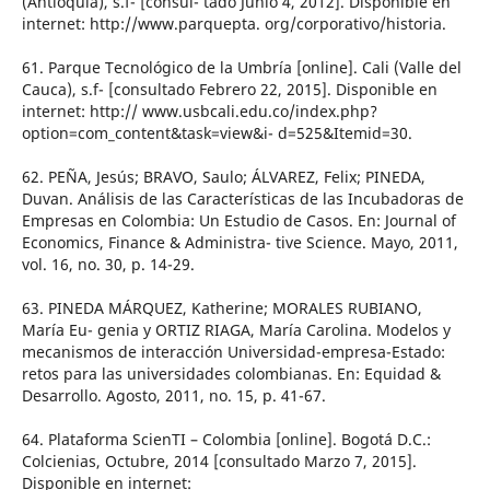
(Antioquia), s.f- [consul- tado Junio 4, 2012]. Disponible en
internet: http://www.parquepta. org/corporativo/historia.
61. Parque Tecnológico de la Umbría [online]. Cali (Valle del
Cauca), s.f- [consultado Febrero 22, 2015]. Disponible en
internet: http:// www.usbcali.edu.co/index.php?
option=com_content&task=view&i- d=525&Itemid=30.
62. PEÑA, Jesús; BRAVO, Saulo; ÁLVAREZ, Felix; PINEDA,
Duvan. Análisis de las Características de las Incubadoras de
Empresas en Colombia: Un Estudio de Casos. En: Journal of
Economics, Finance & Administra- tive Science. Mayo, 2011,
vol. 16, no. 30, p. 14-29.
63. PINEDA MÁRQUEZ, Katherine; MORALES RUBIANO,
María Eu- genia y ORTIZ RIAGA, María Carolina. Modelos y
mecanismos de interacción Universidad-empresa-Estado:
retos para las universidades colombianas. En: Equidad &
Desarrollo. Agosto, 2011, no. 15, p. 41-67.
64. Plataforma ScienTI – Colombia [online]. Bogotá D.C.:
Colcienias, Octubre, 2014 [consultado Marzo 7, 2015].
Disponible en internet: