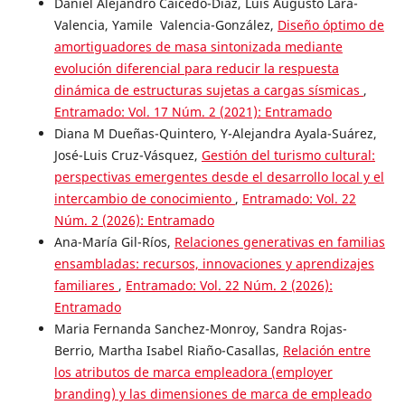
Daniel Alejandro Caicedo-Díaz, Luis Augusto Lara-
Valencia, Yamile Valencia-González,
Diseño óptimo de
amortiguadores de masa sintonizada mediante
evolución diferencial para reducir la respuesta
dinámica de estructuras sujetas a cargas sísmicas
,
Entramado: Vol. 17 Núm. 2 (2021): Entramado
Diana M Dueñas-Quintero, Y-Alejandra Ayala-Suárez,
José-Luis Cruz-Vásquez,
Gestión del turismo cultural:
perspectivas emergentes desde el desarrollo local y el
intercambio de conocimiento
,
Entramado: Vol. 22
Núm. 2 (2026): Entramado
Ana-María Gil-Ríos,
Relaciones generativas en familias
ensambladas: recursos, innovaciones y aprendizajes
familiares
,
Entramado: Vol. 22 Núm. 2 (2026):
Entramado
Maria Fernanda Sanchez-Monroy, Sandra Rojas-
Berrio, Martha Isabel Riaño-Casallas,
Relación entre
los atributos de marca empleadora (employer
branding) y las dimensiones de marca de empleado