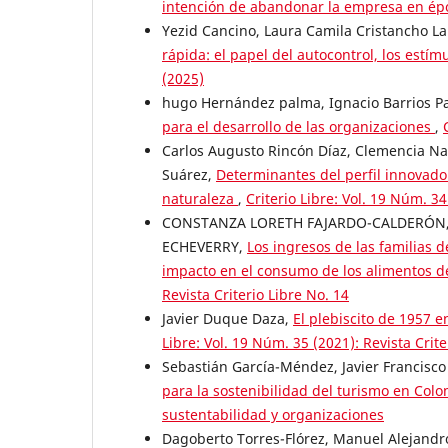
intención de abandonar la empresa en épo
Yezid Cancino, Laura Camila Cristancho La
rápida: el papel del autocontrol, los estí
(2025)
hugo Hernández palma, Ignacio Barrios 
para el desarrollo de las organizaciones
,
Carlos Augusto Rincón Díaz, Clemencia Na
Suárez,
Determinantes del perfil innovad
naturaleza
,
Criterio Libre: Vol. 19 Núm. 34
CONSTANZA LORETH FAJARDO-CALDERÓN,
ECHEVERRY,
Los ingresos de las familias 
impacto en el consumo de los alimentos de
Revista Criterio Libre No. 14
Javier Duque Daza,
El plebiscito de 1957 e
Libre: Vol. 19 Núm. 35 (2021): Revista Crite
Sebastián García-Méndez, Javier Francisc
para la sostenibilidad del turismo en Col
sustentabilidad y organizaciones
Dagoberto Torres-Flórez, Manuel Alejandro