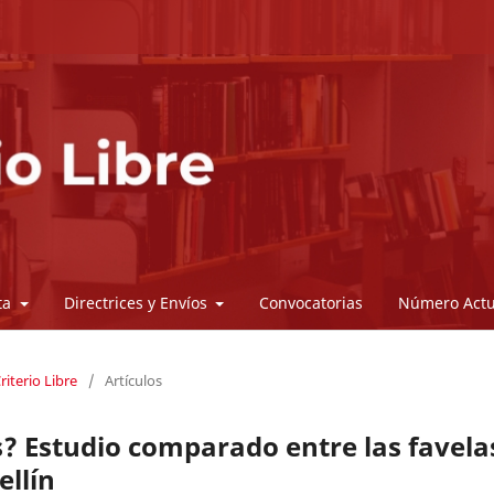
sta
Directrices y Envíos
Convocatorias
Número Actu
riterio Libre
/
Artículos
s? Estudio comparado entre las favela
ellín