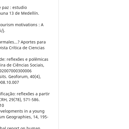
 paz : estudio
muna 13 de Medellín.
 tourism motivations : A
/j.
formales...? Aportes para
sta Crítica de Ciencias
nde: reflexões e polêmicas
ira de Ciências Sociais,
9092007000300006
nsits. Geoforum, 40(4),
008.10.007
,
ficação: reflexões a partir
RH, 29(78), 571-586.
10
developments in a young
rism Geographies, 14, 195-
lobal report on human