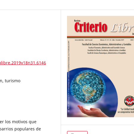
iolibre.2019v18n31.6146
ón, turismo
cer los motivos que
s barrios populares de