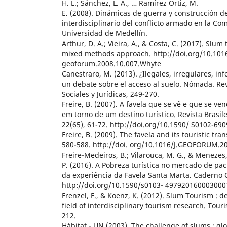
H. L.; Sánchez, L. A., … Ramírez Ortiz, M.
E. (2008). Dinámicas de guerra y construcción de
interdisciplinario del conflicto armado en la Co
Universidad de Medellín.
Arthur, D. A.; Vieira, A., & Costa, C. (2017). Slum
mixed methods approach. http://doi.org/10.1016
geoforum.2008.10.007.Whyte
Canestraro, M. (2013). ¿Ilegales, irregulares, in
un debate sobre el acceso al suelo. Nómada. Revi
Sociales y Jurídicas, 249-270.
Freire, B. (2007). A favela que se vê e que se ve
em torno de um destino turístico. Revista Brasile
22(65), 61-72. http://doi.org/10.1590/ S0102-6
Freire, B. (2009). The favela and its touristic tra
580-588. http://doi. org/10.1016/J.GEOFORUM.2
Freire-Medeiros, B.; Vilarouca, M. G., & Menezes
P. (2016). A Pobreza turística no mercado de paci
da experiência da Favela Santa Marta. Caderno C
http://doi.org/10.1590/s0103- 497920160003000
Frenzel, F., & Koenz, K. (2012). Slum Tourism : 
field of interdisciplinary tourism research. Tou
212.
Hábitat - UN (2003). The challenge of slums : g