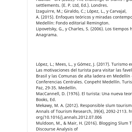
settlements. (E. P. Ltd, Ed.). Londres.
Izaguirre, M.; Giraldo, C.; López, L., y Carvajal,
A. (2015). Enfoques teóricos y miradas contemp
Medellín: Fondo editorial Remington.
Lipovetsky, G., y Charles, S. (2006). Los tiempos
Anagrama.
López, L.; Mees, L., y Gómez, J. (2017). Turismo e
Las motivaciones del turista para visitar las fave
Brasil y las Comunas de alta ladera en Medellín
Conferencias Centrales. Conpeht Medellín. Turi
Paz, 29-35. Medellín.
MacCannell, D. (1976). El turista: Una nueva teorí
Books, Ed.
Mekawy, M. A. (2012). Responsible slum tourism
Annals of Tourism Research, 39(4), 2092-2113. ht
org/10.1016/j.annals.2012.07.006
Muldoon, M., & Mair, H. (2016). Blogging Slum To
Discourse Analysis of