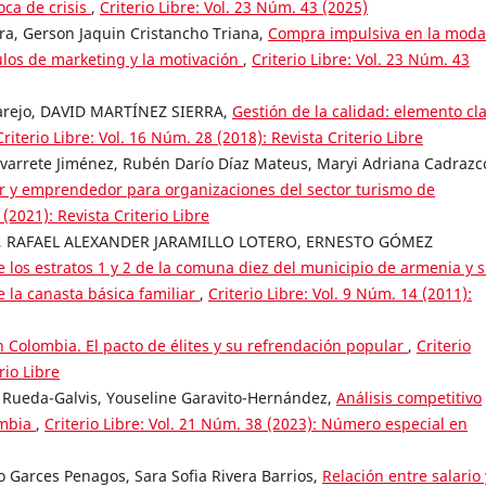
ca de crisis
,
Criterio Libre: Vol. 23 Núm. 43 (2025)
ra, Gerson Jaquin Cristancho Triana,
Compra impulsiva en la moda
mulos de marketing y la motivación
,
Criterio Libre: Vol. 23 Núm. 43
Parejo, DAVID MARTÍNEZ SIERRA,
Gestión de la calidad: elemento cl
Criterio Libre: Vol. 16 Núm. 28 (2018): Revista Criterio Libre
varrete Jiménez, Rubén Darío Díaz Mateus, Maryi Adriana Cadrazc
or y emprendedor para organizaciones del sector turismo de
 (2021): Revista Criterio Libre
 RAFAEL ALEXANDER JARAMILLO LOTERO, ERNESTO GÓMEZ
de los estratos 1 y 2 de la comuna diez del municipio de armenia y 
 la canasta básica familiar
,
Criterio Libre: Vol. 9 Núm. 14 (2011):
n Colombia. El pacto de élites y su refrendación popular
,
Criterio
rio Libre
o Rueda-Galvis, Youseline Garavito-Hernández,
Análisis competitivo
ombia
,
Criterio Libre: Vol. 21 Núm. 38 (2023): Número especial en
 Garces Penagos, Sara Sofia Rivera Barrios,
Relación entre salario 