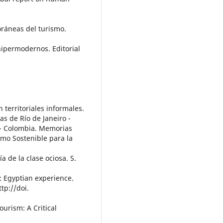
oráneas del turismo.
 hipermodernos. Editorial
n territoriales informales.
las de Río de Janeiro -
 - Colombia. Memorias
smo Sostenible para la
a de la clase ociosa. S.
: Egyptian experience.
tp://doi.
urism: A Critical