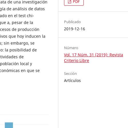
PDF
trata de una investigación
gía de análisis de datos
do en el test chi-
Publicado
ue a, pesar de la
2019-12-16
rocesos de producción
tivos que hoy inducen la
es; sin embargo, se
Número
: la posibilidad de
Vol. 17 Núm. 31 (2019): Revista
ctividades de
Criterio Libre
población local y
económicas en que se
Sección
Artículos