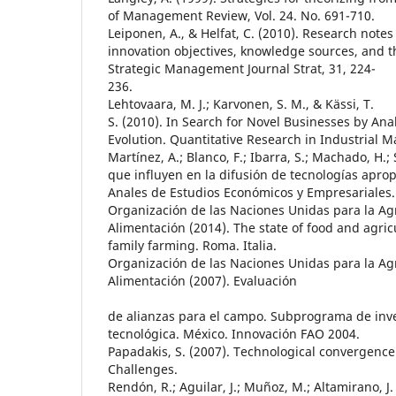
of Management Review, Vol. 24. No. 691-710.
Leiponen, A., & Helfat, C. (2010). Research not
innovation objectives, knowledge sources, and t
Strategic Management Journal Strat, 31, 224-
236.
Lehtovaara, M. J.; Karvonen, S. M., & Kässi, T.
S. (2010). In Search for Novel Businesses by Ana
Evolution. Quantitative Research in Industrial 
Martínez, A.; Blanco, F.; Ibarra, S.; Machado, H.; 
que influyen en la difusión de tecnologías apro
Anales de Estudios Económicos y Empresariales.
Organización de las Naciones Unidas para la Agr
Alimentación (2014). The state of food and agric
family farming. Roma. Italia.
Organización de las Naciones Unidas para la Agr
Alimentación (2007). Evaluación
de alianzas para el campo. Subprograma de inve
tecnológica. México. Innovación FAO 2004.
Papadakis, S. (2007). Technological convergence
Challenges.
Rendón, R.; Aguilar, J.; Muñoz, M.; Altamirano, J