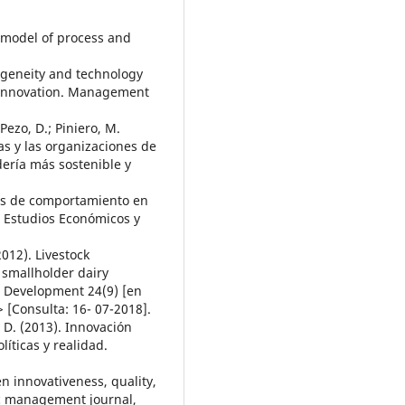
c model of process and
ogeneity and technology
s innovation. Management
 Pezo, D.; Piniero, M.
as y las organizaciones de
dería más sostenible y
ivos de comportamiento en
 Estudios Económicos y
2012). Livestock
 smallholder dairy
al Development 24(9) [en
 [Consulta: 16- 07-2018].
 D. (2013). Innovación
líticas y realidad.
en innovativeness, quality,
gic management journal,