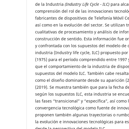
de la Industria
(Industry Life Cycle -
ILC
)
para alc
comprensión del rol de las innovaciones tecnológ
fabricantes de dispositivos de Telefonía Móvil Ce
así como en la evolución del sector. Se utilizan t
cualitativas de procesamiento y análisis de info
construcción de sentido. Esta información fue o
y confrontada con los supuestos del modelo de ci
industria (Industry life cycle, ILC) propuesto po
(1975) para el período comprendido entre 1997 y
que el comportamiento de la industria de dispos
supuestos del modelo ILC. También cabe resalta
como el diseño dominante desde su aparición (2
(2019). Se muestra también que para la fecha de
según los supuestos ILC, esta industria se encue
las fases “transicional” y “específica”, así como 
convergencia tecnológica como fuente de innovac
proponen también algunas trayectorias o rumbos
la evolución e innovaciones tecnológicas para es
desde la perspectiva del modelo ILC.