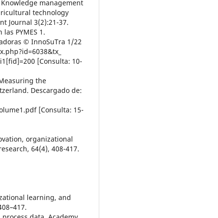
007). Knowledge management
gricultural technology
 Journal 3(2):21-37.
n las PYMES 1.
vadoras © InnoSuTra 1/22
ex.php?id=6038&tx_
[fid]=200 [Consulta: 10-
 Measuring the
itzerland. Descargado de:
lume1.pdf [Consulta: 15-
ovation, organizational
esearch, 64(4), 408-417.
zational learning, and
408–417.
om process data. Academy