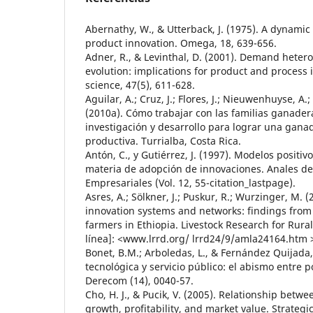
Abernathy, W., & Utterback, J. (1975). A dynami
product innovation. Omega, 18, 639-656.
Adner, R., & Levinthal, D. (2001). Demand heter
evolution: implications for product and proces
science, 47(5), 611-628.
Aguilar, A.; Cruz, J.; Flores, J.; Nieuwenhuyse, A.;
(2010a). Cómo trabajar con las familias ganader
investigación y desarrollo para lograr una gana
productiva. Turrialba, Costa Rica.
Antón, C., y Gutiérrez, J. (1997). Modelos posit
materia de adopción de innovaciones. Anales de
Empresariales (Vol. 12, 55-citation_lastpage).
Asres, A.; Sölkner, J.; Puskur, R.; Wurzinger, M. (
innovation systems and networks: findings from
farmers in Ethiopia. Livestock Research for Rur
línea]: <www.lrrd.org/ lrrd24/9/amla24164.htm >
Bonet, B.M.; Arboledas, L., & Fernández Quijada,
tecnológica y servicio público: el abismo entre po
Derecom (14), 0040-57.
Cho, H. J., & Pucik, V. (2005). Relationship betwe
growth, profitability, and market value. Strate