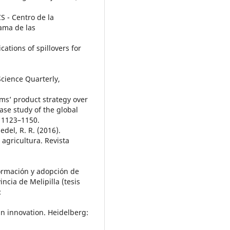
CS - Centro de la
ama de las
cations of spillovers for
Science Quarterly,
irms’ product strategy over
case study of the global
, 1123–1150.
Medel, R. R. (2016).
agricultura. Revista
nformación y adopción de
ncia de Melipilla (tesis
:
n innovation. Heidelberg: