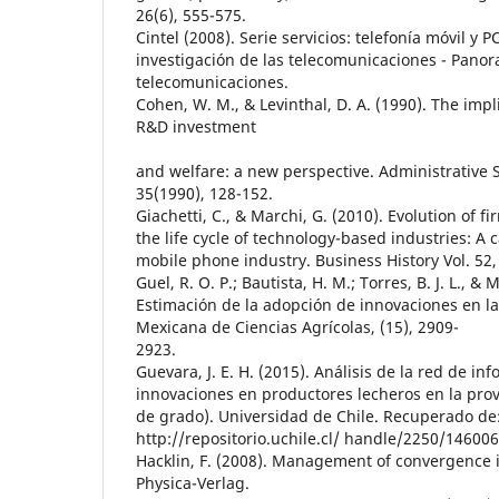
26(6), 555-575.
Cintel (2008). Serie servicios: telefonía móvil y P
investigación de las telecomunicaciones - Panor
telecomunicaciones.
Cohen, W. M., & Levinthal, D. A. (1990). The impli
R&D investment
and welfare: a new perspective. Administrative 
35(1990), 128-152.
Giachetti, C., & Marchi, G. (2010). Evolution of f
the life cycle of technology-based industries: A 
mobile phone industry. Business History Vol. 52
Guel, R. O. P.; Bautista, H. M.; Torres, B. J. L., & 
Estimación de la adopción de innovaciones en la 
Mexicana de Ciencias Agrícolas, (15), 2909-
2923.
Guevara, J. E. H. (2015). Análisis de la red de i
innovaciones en productores lecheros en la provi
de grado). Universidad de Chile. Recuperado de
http://repositorio.uchile.cl/ handle/2250/146006
Hacklin, F. (2008). Management of convergence i
Physica-Verlag.