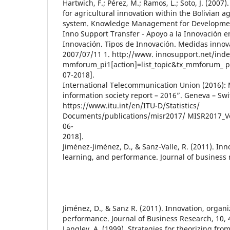
Hartwich, F.; Pérez, M.; Ramos, L.; Soto, J. (2
for agricultural innovation within the Bolivian a
system. Knowledge Management for Development
Inno Support Transfer - Apoyo a la Innovación e
Innovación. Tipos de Innovación. Medidas inno
2007/07/11 1. http://www. innosupport.net/ind
mmforum_pi1[action]=list_topic&tx_mmforum_ pi1
07-2018].
International Telecommunication Union (2016):
information society report – 2016”. Geneva – Sw
https://www.itu.int/en/ITU-D/Statistics/
Documents/publications/misr2017/ MISR2017_Vo
06-
2018].
Jiménez-Jiménez, D., & Sanz-Valle, R. (2011). Inn
learning, and performance. Journal of business r
Jiménez, D., & Sanz R. (2011). Innovation, organi
performance. Journal of Business Research, 10, 
Langley, A. (1999). Strategies for theorizing fr