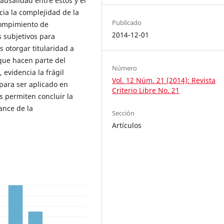
causalidad entre estos y el
cia la complejidad de la
Publicado
rompimiento de
2014-12-01
 subjetivos para
 otorgar titularidad a
que hacen parte del
Número
evidencia la frágil
Vol. 12 Núm. 21 (2014): Revista
 para ser aplicado en
Criterio Libre No. 21
s permiten concluir la
ance de la
Sección
Artículos