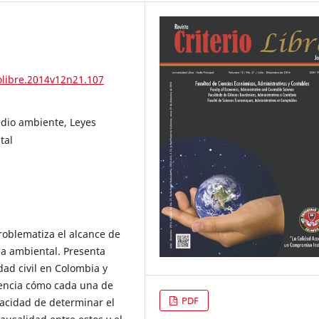
iolibre.2014v12n21.107
edio ambiente, Leyes
tal
roblematiza el alcance de
ria ambiental. Presenta
ad civil en Colombia y
dencia cómo cada una de
PDF
pacidad de determinar el