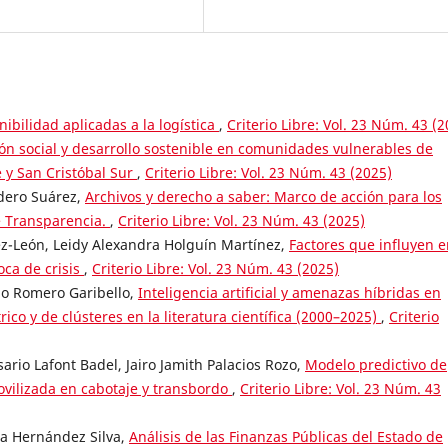
nibilidad aplicadas a la logística
,
Criterio Libre: Vol. 23 Núm. 43 (2
ón social y desarrollo sostenible en comunidades vulnerables de
 y San Cristóbal Sur
,
Criterio Libre: Vol. 23 Núm. 43 (2025)
udero Suárez,
Archivos y derecho a saber: Marco de acción para los
de Transparencia.
,
Criterio Libre: Vol. 23 Núm. 43 (2025)
ez-León, Leidy Alexandra Holguín Martínez,
Factores que influyen e
ca de crisis
,
Criterio Libre: Vol. 23 Núm. 43 (2025)
do Romero Garibello,
Inteligencia artificial y amenazas híbridas en
ico y de clústeres en la literatura científica (2000–2025)
,
Criterio
ario Lafont Badel, Jairo Jamith Palacios Rozo,
Modelo predictivo de
ovilizada en cabotaje y transbordo
,
Criterio Libre: Vol. 23 Núm. 43
ia Hernández Silva,
Análisis de las Finanzas Públicas del Estado de