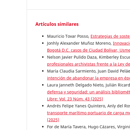
Artículos similares
Mauricio Tovar Posso,
Estrategias de soste
Jonhly Alexander Muñoz Moreno,
Innovaci
Bogotá D.C. casos de Ciudad Bolívar, Usme
Nelson Javier Pulido Daza, Kimberley Esc
profesionales archivistas frente a la Ley 
María Claudia Sarmiento, Juan David Pelá
intención de abandonar la empresa en épo
Laura Janneth Delgado Nieto, Julián Ricar
defensa y seguridad: un análisis bibliométr
Libre: Vol. 23 Núm. 43 (2025)
Andrés Felipe Yanes Quintero, Anly del Ros
transporte marítimo portuario de carga m
(2025)
For de María Tavera, Hugo Cázares, Virgin