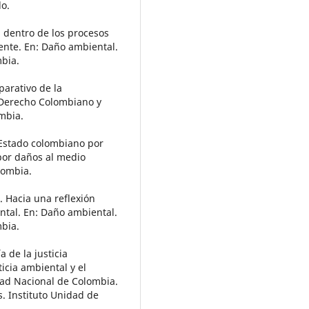
lo.
n dentro de los procesos
ente. En: Daño ambiental.
bia.
parativo de la
 Derecho Colombiano y
mbia.
 Estado colombiano por
por daños al medio
lombia.
. Hacia una reflexión
ental. En: Daño ambiental.
bia.
 de la justicia
icia ambiental y el
dad Nacional de Colombia.
s. Instituto Unidad de