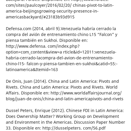
com/sites/paulcoyer/2016/02/20/ chinas-pivot-to-latin-
america-beijingsgrowing-security-presence-in-
americasbackyard/#23183b93d915
Defensa.com (2014, abril 9).Venezuela habría cerrado la
compra del avión de entrenamiento chino L15 “Falcon” y
piensa también en Sukhoi. Disponible en:
http://www.defensa. com/index.php?
option=com_content&view=a rticle&id=12011:venezuela-
habria-cerrado-lacompra-del-avion-de-entrenamiento-
chino-l15- falcon-y-piensa-tambien-en-sukhoi&catid=55:-
latinoamerica&Itemid=163
De Onis, Juan (2014). China and Latin America: Pivots and
Rivets. China and Latin America: Pivots and Rivets. World
Affairs. Disponible en: http://www.worldaffairsjournal.org/
blog/juan-de-onis/china-and-latin-americapivots-and-rivets
Dussel Peters, Enrique (2012). Chinese FDI in Latin America:
Does Ownership Matter? Working Group on Development
and Environment in the Americas. Discussion Paper Number
33. Disponible en: http://dusselpeters. com/56.pdf