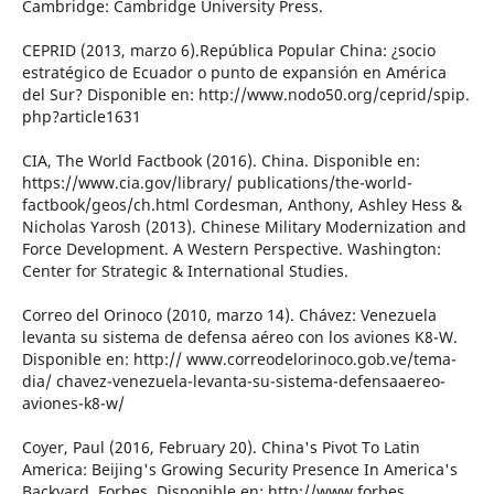
Cambridge: Cambridge University Press.
CEPRID (2013, marzo 6).República Popular China: ¿socio
estratégico de Ecuador o punto de expansión en América
del Sur? Disponible en: http://www.nodo50.org/ceprid/spip.
php?article1631
CIA, The World Factbook (2016). China. Disponible en:
https://www.cia.gov/library/ publications/the-world-
factbook/geos/ch.html Cordesman, Anthony, Ashley Hess &
Nicholas Yarosh (2013). Chinese Military Modernization and
Force Development. A Western Perspective. Washington:
Center for Strategic & International Studies.
Correo del Orinoco (2010, marzo 14). Chávez: Venezuela
levanta su sistema de defensa aéreo con los aviones K8-W.
Disponible en: http:// www.correodelorinoco.gob.ve/tema-
dia/ chavez-venezuela-levanta-su-sistema-defensaaereo-
aviones-k8-w/
Coyer, Paul (2016, February 20). China's Pivot To Latin
America: Beijing's Growing Security Presence In America's
Backyard. Forbes. Disponible en: http://www.forbes.