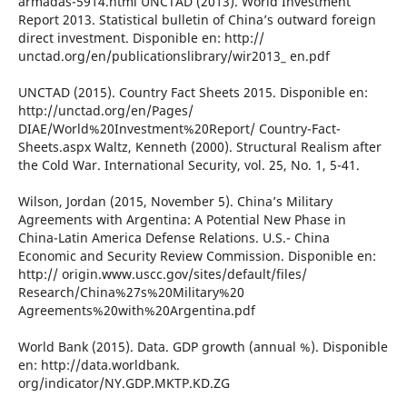
armadas-5914.html UNCTAD (2013). World Investment
Report 2013. Statistical bulletin of China’s outward foreign
direct investment. Disponible en: http://
unctad.org/en/publicationslibrary/wir2013_ en.pdf
UNCTAD (2015). Country Fact Sheets 2015. Disponible en:
http://unctad.org/en/Pages/
DIAE/World%20Investment%20Report/ Country-Fact-
Sheets.aspx Waltz, Kenneth (2000). Structural Realism after
the Cold War. International Security, vol. 25, No. 1, 5-41.
Wilson, Jordan (2015, November 5). China’s Military
Agreements with Argentina: A Potential New Phase in
China-Latin America Defense Relations. U.S.- China
Economic and Security Review Commission. Disponible en:
http:// origin.www.uscc.gov/sites/default/files/
Research/China%27s%20Military%20
Agreements%20with%20Argentina.pdf
World Bank (2015). Data. GDP growth (annual %). Disponible
en: http://data.worldbank.
org/indicator/NY.GDP.MKTP.KD.ZG