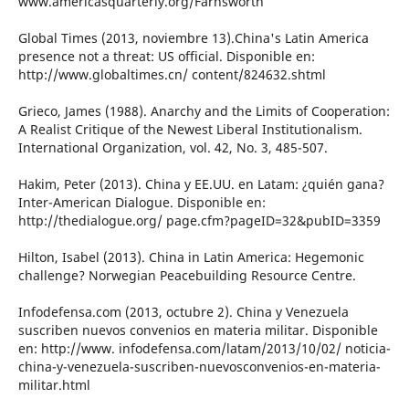
www.americasquarterly.org/Farnsworth
Global Times (2013, noviembre 13).China's Latin America
presence not a threat: US official. Disponible en:
http://www.globaltimes.cn/ content/824632.shtml
Grieco, James (1988). Anarchy and the Limits of Cooperation:
A Realist Critique of the Newest Liberal Institutionalism.
International Organization, vol. 42, No. 3, 485-507.
Hakim, Peter (2013). China y EE.UU. en Latam: ¿quién gana?
Inter-American Dialogue. Disponible en:
http://thedialogue.org/ page.cfm?pageID=32&pubID=3359
Hilton, Isabel (2013). China in Latin America: Hegemonic
challenge? Norwegian Peacebuilding Resource Centre.
Infodefensa.com (2013, octubre 2). China y Venezuela
suscriben nuevos convenios en materia militar. Disponible
en: http://www. infodefensa.com/latam/2013/10/02/ noticia-
china-y-venezuela-suscriben-nuevosconvenios-en-materia-
militar.html