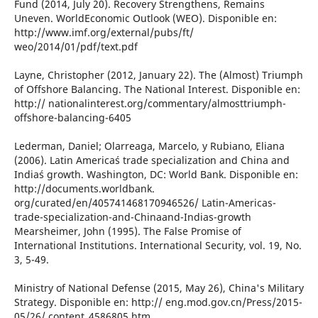
Fund (2014, July 20). Recovery Strengthens, Remains
Uneven. WorldEconomic Outlook (WEO). Disponible en:
http://www.imf.org/external/pubs/ft/
weo/2014/01/pdf/text.pdf
Layne, Christopher (2012, January 22). The (Almost) Triumph
of Offshore Balancing. The National Interest. Disponible en:
http:// nationalinterest.org/commentary/almosttriumph-
offshore-balancing-6405
Lederman, Daniel; Olarreaga, Marcelo, y Rubiano, Eliana
(2006). Latin America´s trade specialization and China and
India´s growth. Washington, DC: World Bank. Disponible en:
http://documents.worldbank.
org/curated/en/405741468170946526/ Latin-Americas-
trade-specialization-and-Chinaand-Indias-growth
Mearsheimer, John (1995). The False Promise of
International Institutions. International Security, vol. 19, No.
3, 5-49.
Ministry of National Defense (2015, May 26), China's Military
Strategy. Disponible en: http:// eng.mod.gov.cn/Press/2015-
05/26/ content_4586805.htm