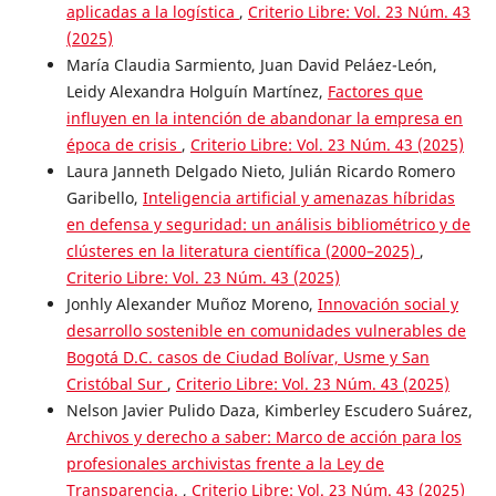
aplicadas a la logística
,
Criterio Libre: Vol. 23 Núm. 43
(2025)
María Claudia Sarmiento, Juan David Peláez-León,
Leidy Alexandra Holguín Martínez,
Factores que
influyen en la intención de abandonar la empresa en
época de crisis
,
Criterio Libre: Vol. 23 Núm. 43 (2025)
Laura Janneth Delgado Nieto, Julián Ricardo Romero
Garibello,
Inteligencia artificial y amenazas híbridas
en defensa y seguridad: un análisis bibliométrico y de
clústeres en la literatura científica (2000–2025)
,
Criterio Libre: Vol. 23 Núm. 43 (2025)
Jonhly Alexander Muñoz Moreno,
Innovación social y
desarrollo sostenible en comunidades vulnerables de
Bogotá D.C. casos de Ciudad Bolívar, Usme y San
Cristóbal Sur
,
Criterio Libre: Vol. 23 Núm. 43 (2025)
Nelson Javier Pulido Daza, Kimberley Escudero Suárez,
Archivos y derecho a saber: Marco de acción para los
profesionales archivistas frente a la Ley de
Transparencia.
,
Criterio Libre: Vol. 23 Núm. 43 (2025)