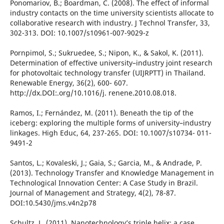
Ponomariov, B.; Boardman, C. (2008). The effect of informal
industry contacts on the time university scientists allocate to
collaborative research with industry. J Technol Transfer, 33,
302-313. DOI: 10.1007/s10961-007-9029-z
Pornpimol, S.; Sukruedee, S.; Nipon, K., & Sakol, K. (2011).
Determination of effective university–industry joint research
for photovoltaic technology transfer (UIJRPTT) in Thailand.
Renewable Energy, 36(2), 600- 607.
http://dx.DOI:.org/10.1016/j. renene.2010.08.018.
Ramos, I.; Fernández, M. (2011). Beneath the tip of the
iceberg: exploring the multiple forms of university–industry
linkages. High Educ, 64, 237-265. DOI: 10.1007/s10734- 011-
9491-2
Santos, L.; Kovaleski, J.; Gaia, S.; Garcia, M., & Andrade, P.
(2013). Technology Transfer and Knowledge Management in
Technological Innovation Center: A Case Study in Brazil.
Journal of Management and Strategy, 4(2), 78-87.
DOI:10.5430/jms.v4n2p78
Schultz, L. (2011). Nanotechnology’s triple helix: a case