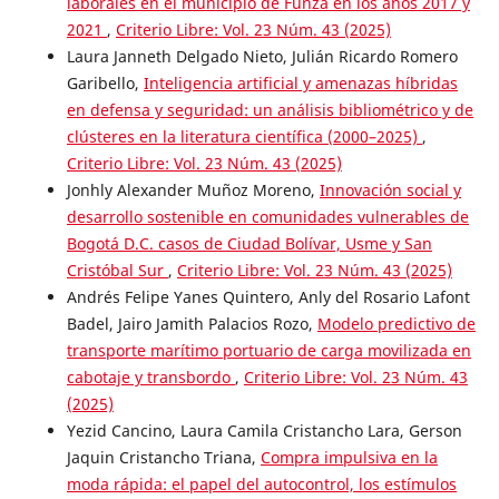
laborales en el municipio de Funza en los años 2017 y
2021
,
Criterio Libre: Vol. 23 Núm. 43 (2025)
Laura Janneth Delgado Nieto, Julián Ricardo Romero
Garibello,
Inteligencia artificial y amenazas híbridas
en defensa y seguridad: un análisis bibliométrico y de
clústeres en la literatura científica (2000–2025)
,
Criterio Libre: Vol. 23 Núm. 43 (2025)
Jonhly Alexander Muñoz Moreno,
Innovación social y
desarrollo sostenible en comunidades vulnerables de
Bogotá D.C. casos de Ciudad Bolívar, Usme y San
Cristóbal Sur
,
Criterio Libre: Vol. 23 Núm. 43 (2025)
Andrés Felipe Yanes Quintero, Anly del Rosario Lafont
Badel, Jairo Jamith Palacios Rozo,
Modelo predictivo de
transporte marítimo portuario de carga movilizada en
cabotaje y transbordo
,
Criterio Libre: Vol. 23 Núm. 43
(2025)
Yezid Cancino, Laura Camila Cristancho Lara, Gerson
Jaquin Cristancho Triana,
Compra impulsiva en la
moda rápida: el papel del autocontrol, los estímulos