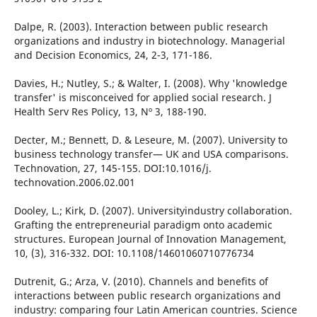
Dalpe, R. (2003). Interaction between public research
organizations and industry in biotechnology. Managerial
and Decision Economics, 24, 2-3, 171-186.
Davies, H.; Nutley, S.; & Walter, I. (2008). Why 'knowledge
transfer' is misconceived for applied social research. J
Health Serv Res Policy, 13, Nº 3, 188-190.
Decter, M.; Bennett, D. & Leseure, M. (2007). University to
business technology transfer— UK and USA comparisons.
Technovation, 27, 145-155. DOI:10.1016/j.
technovation.2006.02.001
Dooley, L.; Kirk, D. (2007). Universityindustry collaboration.
Grafting the entrepreneurial paradigm onto academic
structures. European Journal of Innovation Management,
10, (3), 316-332. DOI: 10.1108/14601060710776734
Dutrenit, G.; Arza, V. (2010). Channels and benefits of
interactions between public research organizations and
industry: comparing four Latin American countries. Science