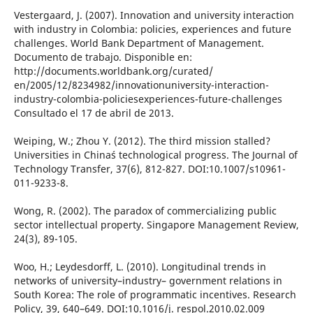
Vestergaard, J. (2007). Innovation and university interaction
with industry in Colombia: policies, experiences and future
challenges. World Bank Department of Management.
Documento de trabajo. Disponible en:
http://documents.worldbank.org/curated/
en/2005/12/8234982/innovationuniversity-interaction-
industry-colombia-policiesexperiences-future-challenges
Consultado el 17 de abril de 2013.
Weiping, W.; Zhou Y. (2012). The third mission stalled?
Universities in China´s technological progress. The Journal of
Technology Transfer, 37(6), 812-827. DOI:10.1007/s10961-
011-9233-8.
Wong, R. (2002). The paradox of commercializing public
sector intellectual property. Singapore Management Review,
24(3), 89-105.
Woo, H.; Leydesdorff, L. (2010). Longitudinal trends in
networks of university–industry– government relations in
South Korea: The role of programmatic incentives. Research
Policy, 39, 640–649. DOI:10.1016/j. respol.2010.02.009