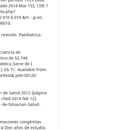
tado 2014 Mar 15]; 139( 1
ielo.php?
 0 010 0 010 &ln - g=es.
00010.
revisión. Paediatrica.
ecuencia de
tico de 52.744
édica [serie de I
 ): 65-71. Available from:
arttext& pid=S0120-
on de Salud 2012 [página
 cited 2014 feb 12].
- de-Situacion-Salud-
formaciones congénitas
a Diez años de estudio.