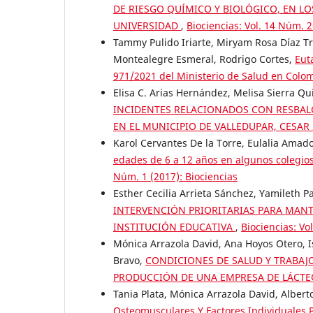
DE RIESGO QUÍMICO Y BIOLÓGICO, EN L
UNIVERSIDAD
,
Biociencias: Vol. 14 Núm. 2
Tammy Pulido Iriarte, Miryam Rosa Díaz Tra
Montealegre Esmeral, Rodrigo Cortes,
Eut
971/2021 del Ministerio de Salud en Colo
Elisa C. Arias Hernández, Melisa Sierra Qu
INCIDENTES RELACIONADOS CON RESBALO
EN EL MUNICIPIO DE VALLEDUPAR, CESAR
Karol Cervantes De la Torre, Eulalia Amad
edades de 6 a 12 años en algunos colegio
Núm. 1 (2017): Biociencias
Esther Cecilia Arrieta Sánchez, Yamileth P
INTERVENCIÓN PRIORITARIAS PARA MANT
INSTITUCIÓN EDUCATIVA
,
Biociencias: Vo
Mónica Arrazola David, Ana Hoyos Otero,
Bravo,
CONDICIONES DE SALUD Y TRABAJ
PRODUCCIÓN DE UNA EMPRESA DE LÁCT
Tania Plata, Mónica Arrazola David, Alber
Osteomusculares Y Factores Individuales