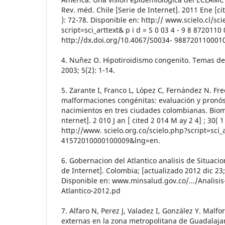
Rev. méd. Chile [Serie de Internet]. 2011 Ene [ci
): 72-78. Disponible en: http:// www.scielo.cl/sc
script=sci_arttext& p i d = S 0 03 4 - 9 8 8720110
http://dx.doi.org/10.4067/S0034- 988720110001
4. Nuñez O. Hipotiroidismo congenito. Temas de 
2003; 5(2): 1-14.
5. Zarante I, Franco L, López C, Fernández N. Fr
malformaciones congénitas: evaluación y pronós
nacimientos en tres ciudades colombianas. Biom
nternet]. 2 010 J an [ cited 2 014 M ay 2 4] ; 30( 1
http://www. scielo.org.co/scielo.php?script=sci_
41572010000100009&lng=en.
6. Gobernacion del Atlantico analisis de Situaci
de Internet]. Colombia; [actualizado 2012 dic 23;
Disponible en: www.minsalud.gov.co/.../Analisis
Atlantico-2012.pd
7. Alfaro N, Perez J, Valadez I, González Y. Mal
externas en la zona metropolitana de Guadalajar