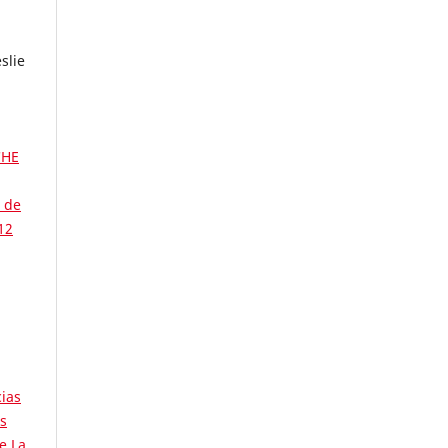
slie
CHE
s de
 12
cias
s
e La