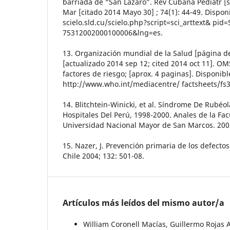
barriada de “San Lázaro”. Rev Cubana Pediatr [s
Mar [citado 2014 Mayo 30] ; 74(1): 44-49. Disponi
scielo.sld.cu/scielo.php?script=sci_arttext& pid
75312002000100006&lng=es.
13. Organización mundial de la Salud [página de
[actualizado 2014 sep 12; cited 2014 oct 11]. O
factores de riesgo; [aprox. 4 paginas]. Disponibl
http://www.who.int/mediacentre/ factsheets/fs
14. Blitchtein-Winicki, et al. Síndrome De Rubéo
Hospitales Del Perú, 1998-2000. Anales de la Fa
Universidad Nacional Mayor de San Marcos. 2002
15. Nazer, J. Prevención primaria de los defect
Chile 2004; 132: 501-08.
Artículos más leídos del mismo autor/a
William Coronell Macías, Guillermo Rojas 