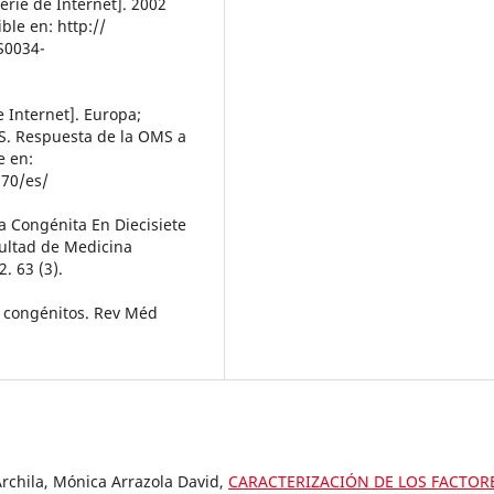
erie de Internet]. 2002
ble en: http://
=S0034-
 Internet]. Europa;
MS. Respuesta de la OMS a
e en:
370/es/
la Congénita En Diecisiete
cultad de Medicina
. 63 (3).
os congénitos. Rev Méd
Archila, Mónica Arrazola David,
CARACTERIZACIÓN DE LOS FACTOR