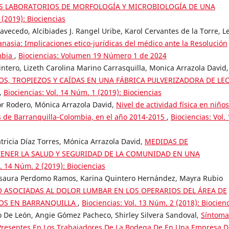
OS LABORATORIOS DE MORFOLOGÍA Y MICROBIOLOGÍA DE UNA
 (2019): Biociencias
vecedo, Alcibiades J. Rangel Uribe, Karol Cervantes de la Torre, Le
anasia: Implicaciones etico-jurídicas del médico ante la Resolución
mbia
,
Biociencias: Volumen 19 Número 1 de 2024
intero, Lizeth Carolina Marino Carrasquilla, Monica Arrazola David,
S, TROPIEZOS Y CAÍDAS EN UNA FÁBRICA PULVERIZADORA DE LE
,
Biociencias: Vol. 14 Núm. 1 (2019): Biociencias
or Rodero, Mónica Arrazola David,
Nivel de actividad física en niño
s de Barranquilla-Colombia, en el año 2014-2015
,
Biociencias: Vol.
atricia Díaz Torres, Mónica Arrazola David,
MEDIDAS DE
ENER LA SALUD Y SEGURIDAD DE LA COMUNIDAD EN UNA
l. 14 Núm. 2 (2019): Biociencias
 Isaura Perdomo Ramos, Karina Quintero Hernández, Mayra Rubio
O ASOCIADAS AL DOLOR LUMBAR EN LOS OPERARIOS DEL ÁREA DE
EOS EN BARRANQUILLA
,
Biociencias: Vol. 13 Núm. 2 (2018): Biocien
to De León, Angie Gómez Pacheco, Shirley Silvera Sandoval,
Síntoma
 Presentes En Los Trabajadores De La Bodega De En Una Empresa D