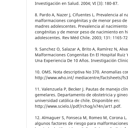
Investigación en Salud. 2004; VI (3): 180-87.
8. Pardo A, Nazer J, Cifuentes L. Prevalencia al 
malformaciones congénitas y de menor peso de 
madres adolescentes. Prevalencia al nacimient
congénitas y de menor peso de nacimiento en h
adolescentes. Rev Méd Chile. 2003; 131: 1165-72
9. Sanchez O, Salazar A, Brito A, Ramírez N, Al
Malformaciones Congenitas En El Hospital Ruiz Y
Una Experiencia De 10 Años. Investigación Clinic
10. OMS. Nota descriptiva No 370. Anomalías co
http://www.who.int/ mediacentre/factsheets/fs
11. Valenzuela P, Becker J. Pautas de manejo cl
gemelares. Departamento de obstetricia y gineco
universidad católica de chile. Disponible en:
http://www.scielo.l/pdf/rchog/v74n/art1.pdf.
12. Almaguer S, Fonseca M, Romeo M, Corona L
algunos factores de riesgo para malformaciones