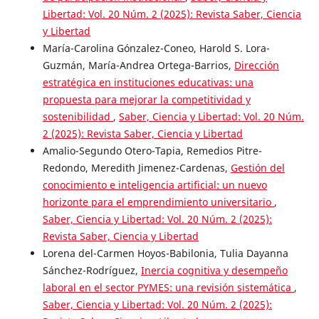
Libertad: Vol. 20 Núm. 2 (2025): Revista Saber, Ciencia
y Libertad
María-Carolina Gónzalez-Coneo, Harold S. Lora-
Guzmán, María-Andrea Ortega-Barrios,
Dirección
estratégica en instituciones educativas: una
propuesta para mejorar la competitividad y
sostenibilidad
,
Saber, Ciencia y Libertad: Vol. 20 Núm.
2 (2025): Revista Saber, Ciencia y Libertad
Amalio-Segundo Otero-Tapia, Remedios Pitre-
Redondo, Meredith Jimenez-Cardenas,
Gestión del
conocimiento e inteligencia artificial: un nuevo
horizonte para el emprendimiento universitario
,
Saber, Ciencia y Libertad: Vol. 20 Núm. 2 (2025):
Revista Saber, Ciencia y Libertad
Lorena del-Carmen Hoyos-Babilonia, Tulia Dayanna
Sánchez-Rodríguez,
Inercia cognitiva y desempeño
laboral en el sector PYMES: una revisión sistemática
,
Saber, Ciencia y Libertad: Vol. 20 Núm. 2 (2025):