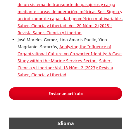
de un sistema de transporte de pasajeros y carga
mediante curvas de operación, métricas Seis Sigma y
un indicador de capacidad geométrico multivariable
,
Saber, Ciencia y Libertad: Vol. 20 Núm. 2 (2025):
Revista Saber, Ciencia y Libertad
José Morelos-Gómez, Lina Amaris-Puello, Yina
Magdaniel-Socarrás,
Analyzing the Influence of
Organizational Culture on Co-worker Identity: A Case
Study within the Marine Services Sector
,
Saber,
Ciencia y Libertad: Vol. 18 Núm. 2 (2023): Revista
Saber, Ciencia y Libertad
Enviar un artículo
Idioma