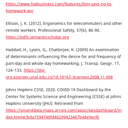
https://www.foxbusiness.com/features/ibm-says-no-to-
homework-wsj
Ellison, J. K. (2012). Ergonomics for telecommuters and other
remote workers. Professional Safety, 57(6), 86-90.
https://pdfs.semanticscholar.org
Haddad, H., Lyons, G., Chatterjee, K. (2009) An examination
of determinants influencing the desire for and frequency of
part-day and whole-day homeworking. J. Transp. Geogr. 17,
124–133.
https://doi-
org.ezproxy.unal.edu.co/10.1016/j.jtrangeo.2008.11.008
Johns Hopkins CSSE, 2020. COVID-19 Dashboard by the
Center for Systems Science and Engineering (CSSE) at Johns
Hopkins University (JHU). Retrieved from
https://gisanddata.maps.arcgis.com/apps/opsdashboard/in
dex.html#/bda7594740fd40299423467b48e9ecf6