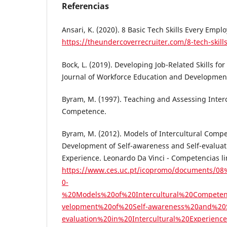
Referencias
Ansari, K. (2020). 8 Basic Tech Skills Every Emp
https://theundercoverrecruiter.com/8-tech-skill
Bock, L. (2019). Developing Job-Related Skills fo
Journal of Workforce Education and Development,
Byram, M. (1997). Teaching and Assessing Inte
Competence.
Byram, M. (2012). Models of Intercultural Comp
Development of Self-awareness and Self-evaluati
Experience. Leonardo Da Vinci - Competencias li
https://www.ces.uc.pt/icopromo/documents/
0-
%20Models%20of%20Intercultural%20Compet
velopment%20of%20Self-awareness%20and%20S
evaluation%20in%20Intercultural%20Experience