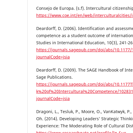
Consejo de Europa. (s.f). Intercultural citizenship
https://www.coe.int/en/web/interculturalcities/i
Deardorff, D. (2006). Identification and assessme
competence as a student outcome of internationa
Studies in International Education, 10(3), 241-26
https://journals.sagepub.com/doi/abs/10.1177
journalCode=jsia
Deardorff, D. (2009). The SAGE Handbook of Int
Sage Publications.
https://journals.sagepub.com/doi/abs/10.11
k%20of%20Intercultural%20Competence/10283
journalCode=jsia
Dragoni, L., Tesluk, P., Moore, O., VanKatwyk, P.,
Oh. (2014). Developing Leaders’ Strategic Thin
Experience: The Moderating Role of Cultural Dis
https://www.researchgate.net/profile/In-Sue-