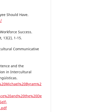
loyee Should Have.
s/
r Workforce Success.
 13(2), 1-15.
rcultural Communicative
etence and the
on in Intercultural
ngüísticas.
08%20Michael%20Byram%2
ence%20and%20the%20De
elf-
.pdf