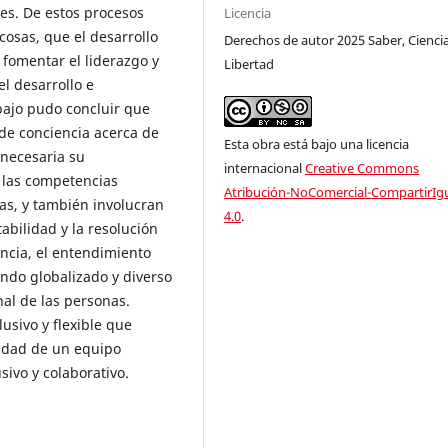
ses. De estos procesos
Licencia
cosas, que el desarrollo
Derechos de autor 2025 Saber, Ciencia
fomentar el liderazgo y
Libertad
el desarrollo e
bajo pudo concluir que
 de conciencia acerca de
Esta obra está bajo una licencia
 necesaria su
internacional
Creative Commons
 las competencias
Atribución-NoComercial-CompartirIg
cas, y también involucran
4.0
.
abilidad y la resolución
encia, el entendimiento
ndo globalizado y diverso
al de las personas.
lusivo y flexible que
ividad de un equipo
ivo y colaborativo.