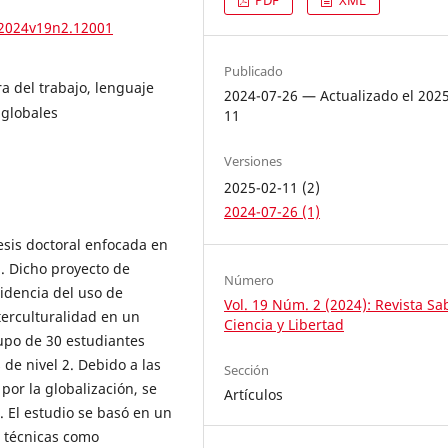
.2024v19n2.12001
Publicado
ra del trabajo, lenguaje
2024-07-26 — Actualizado el 202
 globales
11
Versiones
2025-02-11 (2)
2024-07-26 (1)
tesis doctoral enfocada en
d. Dicho proyecto de
Número
cidencia del uso de
Vol. 19 Núm. 2 (2024): Revista Sa
terculturalidad en un
Ciencia y Libertad
rupo de 30 estudiantes
de nivel 2. Debido a las
Sección
por la globalización, se
Artículos
o. El estudio se basó en un
e técnicas como