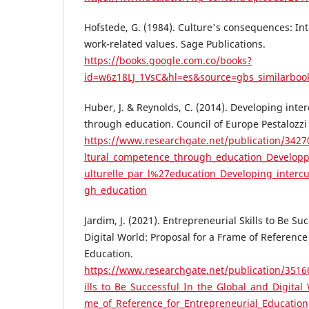
Hofstede, G. (1984). Culture's consequences: Int
work-related values. Sage Publications.
https://books.google.com.co/books?
id=w6z18LJ_1VsC&hl=es&source=gbs_similarboo
Huber, J. & Reynolds, C. (2014). Developing int
through education. Council of Europe Pestalozzi 
https://www.researchgate.net/publication/3427
ltural_competence_through_education_Developp
ulturelle_par_l%27education_Developing_interc
gh_education
Jardim, J. (2021). Entrepreneurial Skills to Be Su
Digital World: Proposal for a Frame of Reference
Education.
https://www.researchgate.net/publication/3516
ills_to_Be_Successful_In_the_Global_and_Digital
me_of_Reference_for_Entrepreneurial_Education