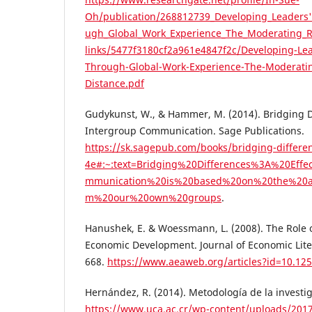
Oh/publication/268812739_Developing_Leaders'
ugh_Global_Work_Experience_The_Moderating_Ro
links/5477f3180cf2a961e4847f2c/Developing-Lea
Through-Global-Work-Experience-The-Moderating
Distance.pdf
Gudykunst, W., & Hammer, M. (2014). Bridging Di
Intergroup Communication. Sage Publications.
https://sk.sagepub.com/books/bridging-differe
4e#:~:text=Bridging%20Differences%3A%20Effe
mmunication%20is%20based%20on%20the%20as
m%20our%20own%20groups
.
Hanushek, E. & Woessmann, L. (2008). The Role of
Economic Development. Journal of Economic Lite
668.
https://www.aeaweb.org/articles?id=10.1257
Hernández, R. (2014). Metodología de la investi
https://www.uca.ac.cr/wp-content/uploads/2017