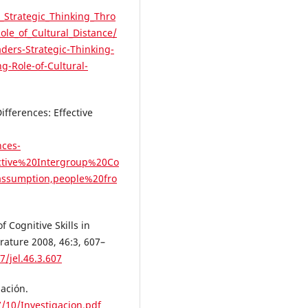
_Strategic_Thinking_Thro
le_of_Cultural_Distance/
ders-Strategic-Thinking-
-Role-of-Cultural-
fferences: Effective
nces-
ctive%20Intergroup%20Co
sumption,people%20fro
 Cognitive Skills in
rature 2008, 46:3, 607–
/jel.46.3.607
gación.
/10/Investigacion.pdf