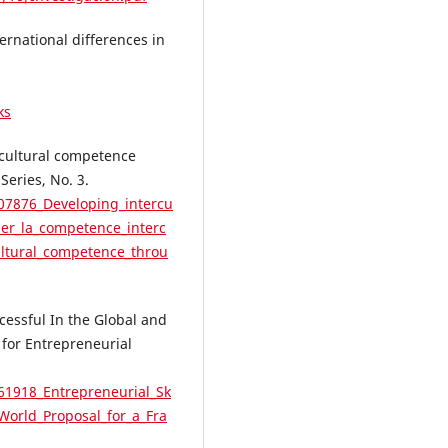
ernational differences in
ks
ercultural competence
Series, No. 3.
07876_Developing_intercu
er_la_competence_interc
ultural_competence_throu
ccessful In the Global and
 for Entrepreneurial
61918_Entrepreneurial_Sk
_World_Proposal_for_a_Fra