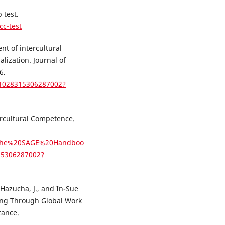
 test.
cc-test
nt of intercultural
lization. Journal of
6.
/1028315306287002?
ercultural Competence.
77The%20SAGE%20Handboo
15306287002?
 Hazucha, J., and In-Sue
king Through Global Work
tance.