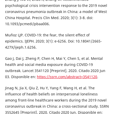
psychological crisis intervention response to the 2019 novel
coronavirus pneumonia outbreak in China: a model of West
China Hospital. Precis Clin Med. 2020; 3(1): 3-8. doi:
10.1093/pcmedi/pbaa006.
Muñoz LJP. COVID-19: the fear, the silent effect of
epidemics. IJEPH. 2020; 3(1): e-6256. Doi: 10.18041/2665-
427X/ijeph.1.6256.
Gao J, Dai J, Zheng P, Chen H, Mai Y, Chen S, et al. Mental
health and social media exposure during COVID-19
outbreak. Lancet 3541120 [Preprint]. 2020. Citado 2020 Jun
03. Disponible en:
https://ssrn.com/abstract=3541120
.
Jinag N, Jia X, Qiu Z, Hu Y, Yang F, Wang H, et al. The
influence of health beliefs on interpersonal loneliness
among front-line healthcare workers during the 2019 novel
coronavirus outbreak in China: a cross-sectional study. SSRN
3552645 [Preprint]. 2020. Citado 2020 Jun. Disponible en: