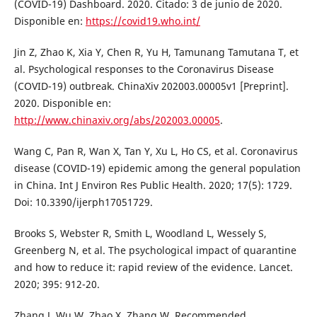
(COVID-19) Dashboard. 2020. Citado: 3 de junio de 2020.
Disponible en:
https://covid19.who.int/
Jin Z, Zhao K, Xia Y, Chen R, Yu H, Tamunang Tamutana T, et
al. Psychological responses to the Coronavirus Disease
(COVID-19) outbreak. ChinaXiv 202003.00005v1 [Preprint].
2020. Disponible en:
http://www.chinaxiv.org/abs/202003.00005
.
Wang C, Pan R, Wan X, Tan Y, Xu L, Ho CS, et al. Coronavirus
disease (COVID-19) epidemic among the general population
in China. Int J Environ Res Public Health. 2020; 17(5): 1729.
Doi: 10.3390/ijerph17051729.
Brooks S, Webster R, Smith L, Woodland L, Wessely S,
Greenberg N, et al. The psychological impact of quarantine
and how to reduce it: rapid review of the evidence. Lancet.
2020; 395: 912-20.
Zhang J, Wu W, Zhao X, Zhang W. Recommended