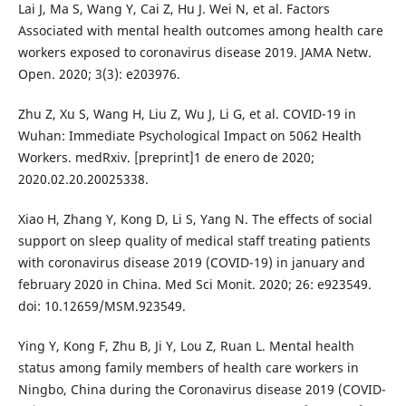
Lai J, Ma S, Wang Y, Cai Z, Hu J. Wei N, et al. Factors
Associated with mental health outcomes among health care
workers exposed to coronavirus disease 2019. JAMA Netw.
Open. 2020; 3(3): e203976.
Zhu Z, Xu S, Wang H, Liu Z, Wu J, Li G, et al. COVID-19 in
Wuhan: Immediate Psychological Impact on 5062 Health
Workers. medRxiv. [preprint]1 de enero de 2020;
2020.02.20.20025338.
Xiao H, Zhang Y, Kong D, Li S, Yang N. The effects of social
support on sleep quality of medical staff treating patients
with coronavirus disease 2019 (COVID-19) in january and
february 2020 in China. Med Sci Monit. 2020; 26: e923549.
doi: 10.12659/MSM.923549.
Ying Y, Kong F, Zhu B, Ji Y, Lou Z, Ruan L. Mental health
status among family members of health care workers in
Ningbo, China during the Coronavirus disease 2019 (COVID-