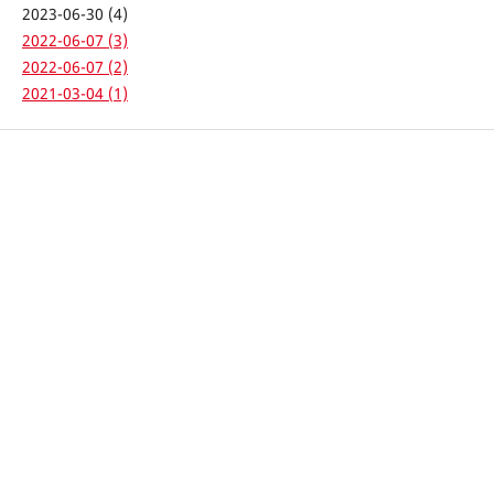
2023-06-30 (4)
2022-06-07 (3)
2022-06-07 (2)
2021-03-04 (1)
Número
Vol. 10 Núm. 1 (2020): Revista Colombiana de Salud
Ocupacional
Sección
Artículo de Investigación Científica o Tecnológica
Licencia
Derechos de autor 2020 Revista Colombiana de Salud Ocupacional
Esta obra está bajo una licencia internacional
Creative Commons