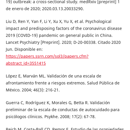
19) outbreak: a cross-sectional study. medRxiv [preprint] 1
de enero de 2020; 2020.03.13.20033290.
Liu D, Ren Y, Yan F, Li Y, Xu X, Yu X, et al. Psychological
impact and predisposing factors of the coronavirus disease
2019 (COVID-19) pandemic on general public in China.
Lancet Psychiatry [Preprint]. 2020; D-20-00338. Citado 2020
Jun. Disponible en:
https://papers.ssrn.com/sol3/papers.cfm?
abstract_id=3551415
López E, Marván ML. Validación de una escala de
afrontamiento frente a riesgos extremos. Salud Pública de
México. 2004; 46(3): 216-21.
Guerra C, Rodríguez K, Morales G, Betta R. Validación
preliminar de la escala de conductas de autocuidado para
psicólogos clínicos. Psykhe. 2008; 17(2): 67-78.
Reich M, Costa-Ball CD, Remor E. Estudio de las propiedades