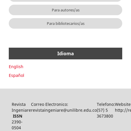
Para autores/as
Para bibliotecarios/as
Idioma
English
Español
Revista
Correo Electronico:
Telefono:
Website
Ingeniare
revistaingeniare@unilibre.edu.co
(57) 5
http://r
ISSN
3673800
2390-
0504