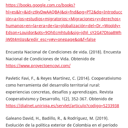
https://books.google.com.co/books?
hl=es&lr=&id=ztkyDwAAQBAJ&oi=fnd&pg=PT2&dq=Introducc
ión+a+los+estudios+migratorios:+Migraciones+y+derechos+
humanos+en+la+era+de+la+globalización+del+Dr.+Wooldy+
Edson+Louidor&ots=9OhEcmhtub&sig=jdVi_sY2G47Dtoa8Wh
jW0t4mIqs&redir_esc=y#v=onepage&q&f=false
Encuesta Nacional de Condiciones de vida. (2018). Encuesta
Nacional de Condiciones de Vida. Obtenido de
https://www.proyectoencovi.com/
Pavletic Favi, F., & Reyes Martínez, C. (2014). Cooperativismo
como herramienta del desarrollo territorial rural:
experiencias concretas, desafíos y aprendizajes. Revista
Cooperativismo y Desarrollo, 1(2), 352-367. Obtenido de
https://dialnet.unirioja.es/servlet/articulo?codigo=5233938
Galeano David, H., Badillo, R., & Rodríguez, M. (2019).
Evolución de la política exterior de Colombia en el período