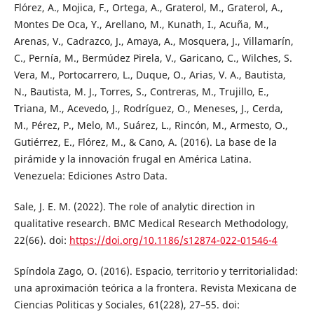
Flórez, A., Mojica, F., Ortega, A., Graterol, M., Graterol, A.,
Montes De Oca, Y., Arellano, M., Kunath, I., Acuña, M.,
Arenas, V., Cadrazco, J., Amaya, A., Mosquera, J., Villamarín,
C., Pernía, M., Bermúdez Pirela, V., Garicano, C., Wilches, S.
Vera, M., Portocarrero, L., Duque, O., Arias, V. A., Bautista,
N., Bautista, M. J., Torres, S., Contreras, M., Trujillo, E.,
Triana, M., Acevedo, J., Rodríguez, O., Meneses, J., Cerda,
M., Pérez, P., Melo, M., Suárez, L., Rincón, M., Armesto, O.,
Gutiérrez, E., Flórez, M., & Cano, A. (2016). La base de la
pirámide y la innovación frugal en América Latina.
Venezuela: Ediciones Astro Data.
Sale, J. E. M. (2022). The role of analytic direction in
qualitative research. BMC Medical Research Methodology,
22(66). doi:
https://doi.org/10.1186/s12874-022-01546-4
Spíndola Zago, O. (2016). Espacio, territorio y territorialidad:
una aproximación teórica a la frontera. Revista Mexicana de
Ciencias Politicas y Sociales, 61(228), 27–55. doi: