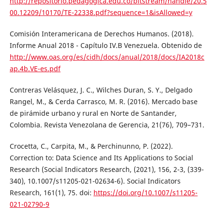
http://repositorio.pedagogica.edu.co/bitstream/handle/20.5
00.12209/10170/TE-22338.pdf?sequence=1&isAllowed=y
Comisión Interamericana de Derechos Humanos. (2018).
Informe Anual 2018 - Capítulo IV.B Venezuela. Obtenido de
http://www.oas.org/es/cidh/docs/anual/2018/docs/IA2018c
ap.4b.VE-es.pdf
Contreras Velásquez, J. C., Wilches Duran, S. Y., Delgado
Rangel, M., & Cerda Carrasco, M. R. (2016). Mercado base
de pirámide urbano y rural en Norte de Santander,
Colombia. Revista Venezolana de Gerencia, 21(76), 709–731.
Crocetta, C., Carpita, M., & Perchinunno, P. (2022).
Correction to: Data Science and Its Applications to Social
Research (Social Indicators Research, (2021), 156, 2-3, (339-
340), 10.1007/s11205-021-02634-6). Social Indicators
Research, 161(1), 75. doi:
https://doi.org/10.1007/s11205-
021-02790-9