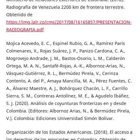
Radiografía de Venezuela 2200 km de frontera terrestre.
Obtenido de
https://img.lalr.co/cms/2017/08/16165857/PRESENTACION-
RADIOGRAFIA.pdf
Mojica Acevedo, E. C., Espinel Rubio, G. A., Ramírez París
Colmenares, X., Rojas Suárez, J. P., Panizo Cardona, C. A.,
Mogrovejo Andrade, J. M., Bastos-Osorio, L. M., Calderón
Ortega, M. A. N., Santafé-Rojas, A.-K., Albornoz-Arias, N.,
Vásquez-Gutiérrez, R. L., Bermúdez Pirela, V., Cerinza
Contento, A. del P., Amaya Mancilla, M. A., Pérez Fuentes, C.
A., Álvarez Maestre, A. J., Bohórquez Chacón, L. F., Carrillo
Sierra, S. M., Contreras Antolínez, M. E., & Agudelo Ibáñez,
S. J. (2020). Análisis de coyunturas fronterizas en y desde
Colombia. (Editores: Albornoz Arias, N., & Bermúdez Pirela,
V.). Colombia: Ediciones Universidad Simón Bolívar.
Organización de los Estados Americanos. (2018). El acceso a
los derechos de los migrantes en Colombia. Obtenido de