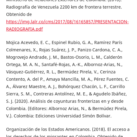
Radiografía de Venezuela 2200 km de frontera terrestre.
Obtenido de
https://img.lalr.co/cms/2017/08/16165857/PRESENTACION-
RADIOGRAFIA.pdf
Mojica Acevedo, E. C., Espinel Rubio, G. A., Ramírez París
Colmenares, X., Rojas Suárez, J. P., Panizo Cardona, C. A.,
Mogrovejo Andrade, J. M., Bastos-Osorio, L. M., Calderón
Ortega, M. A. N., Santafé-Rojas, A.-K., Albornoz-Arias, N.,
Vásquez-Gutiérrez, R. L., Bermúdez Pirela, V., Cerinza
Contento, A. del P., Amaya Mancilla, M. A., Pérez Fuentes, C.
A., Álvarez Maestre, A. J., Bohórquez Chacón, L. F., Carrillo
Sierra, S. M., Contreras Antolínez, M. E., & Agudelo Ibáñez,
S. J. (2020). Análisis de coyunturas fronterizas en y desde
Colombia. (Editores: Albornoz Arias, N., & Bermúdez Pirela,
V.). Colombia: Ediciones Universidad Simón Bolívar.
Organización de los Estados Americanos. (2018). El acceso a
los derechos de los migrantes en Colombia. Obtenido de