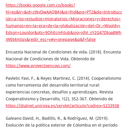
https://books.google.com.co/books?
hl=es&lr=&id=ztkyDwAAQBAJ&oi=fnd&pg=PT2&dq=Introducc
ión+a+los+estudios+migratorios:+Migraciones+y+derechos+
humanos+en+la+era+de+la+globalización+del+Dr.+Wooldy+
Edson+Louidor&ots=9OhEcmhtub&sig=jdVi_sY2G47Dtoa8Wh
jW0t4mIqs&redir_esc=y#v=onepage&q&f=false
Encuesta Nacional de Condiciones de vida. (2018). Encuesta
Nacional de Condiciones de Vida. Obtenido de
https://www.proyectoencovi.com/
Pavletic Favi, F., & Reyes Martínez, C. (2014). Cooperativismo
como herramienta del desarrollo territorial rural:
experiencias concretas, desafíos y aprendizajes. Revista
Cooperativismo y Desarrollo, 1(2), 352-367. Obtenido de
https://dialnet.unirioja.es/servlet/articulo?codigo=5233938
Galeano David, H., Badillo, R., & Rodríguez, M. (2019).
Evolución de la política exterior de Colombia en el período