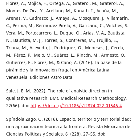
Flórez, A., Mojica, F., Ortega, A., Graterol, M., Graterol, A.,
Montes De Oca, Y., Arellano, M., Kunath, I., Acuña, M.,
Arenas, V., Cadrazco, J., Amaya, A., Mosquera, J., Villamarín,
C., Pernía, M., Bermúdez Pirela, V., Garicano, C., Wilches, S.
Vera, M., Portocarrero, L., Duque, O., Arias, V. A., Bautista,
N., Bautista, M. J., Torres, S., Contreras, M., Trujillo, E.,
Triana, M., Acevedo, J., Rodríguez, O., Meneses, J., Cerda,
M., Pérez, P., Melo, M., Suárez, L., Rincón, M., Armesto, O.,
Gutiérrez, E., Flórez, M., & Cano, A. (2016). La base de la
pirámide y la innovación frugal en América Latina.
Venezuela: Ediciones Astro Data.
Sale, J. E. M. (2022). The role of analytic direction in
qualitative research. BMC Medical Research Methodology,
22(66). doi:
https://doi.org/10.1186/s12874-022-01546-4
Spíndola Zago, O. (2016). Espacio, territorio y territorialidad:
una aproximación teórica a la frontera. Revista Mexicana de
Ciencias Politicas y Sociales, 61(228), 27–55. doi: