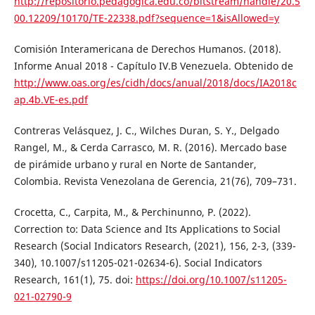
http://repositorio.pedagogica.edu.co/bitstream/handle/20.5
00.12209/10170/TE-22338.pdf?sequence=1&isAllowed=y
Comisión Interamericana de Derechos Humanos. (2018).
Informe Anual 2018 - Capítulo IV.B Venezuela. Obtenido de
http://www.oas.org/es/cidh/docs/anual/2018/docs/IA2018c
ap.4b.VE-es.pdf
Contreras Velásquez, J. C., Wilches Duran, S. Y., Delgado
Rangel, M., & Cerda Carrasco, M. R. (2016). Mercado base
de pirámide urbano y rural en Norte de Santander,
Colombia. Revista Venezolana de Gerencia, 21(76), 709–731.
Crocetta, C., Carpita, M., & Perchinunno, P. (2022).
Correction to: Data Science and Its Applications to Social
Research (Social Indicators Research, (2021), 156, 2-3, (339-
340), 10.1007/s11205-021-02634-6). Social Indicators
Research, 161(1), 75. doi:
https://doi.org/10.1007/s11205-
021-02790-9