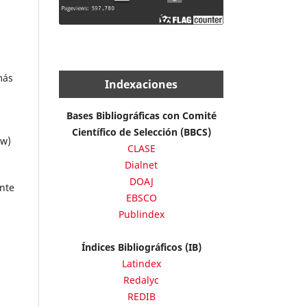
más
Indexaciones
Bases Bibliográficas con Comité
Científico de Selección (BBCS)
ew)
CLASE
Dialnet
DOAJ
ente
EBSCO
Publindex
Índices Bibliográficos (IB)
Latindex
Redalyc
REDIB