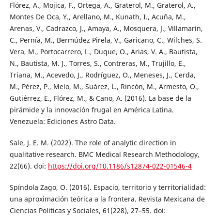
Flórez, A., Mojica, F., Ortega, A., Graterol, M., Graterol, A.,
Montes De Oca, Y., Arellano, M., Kunath, I., Acuña, M.,
Arenas, V., Cadrazco, J., Amaya, A., Mosquera, J., Villamarín,
C., Pernía, M., Bermúdez Pirela, V., Garicano, C., Wilches, S.
Vera, M., Portocarrero, L., Duque, O., Arias, V. A., Bautista,
N., Bautista, M. J., Torres, S., Contreras, M., Trujillo, E.,
Triana, M., Acevedo, J., Rodríguez, O., Meneses, J., Cerda,
M., Pérez, P., Melo, M., Suárez, L., Rincón, M., Armesto, O.,
Gutiérrez, E., Flórez, M., & Cano, A. (2016). La base de la
pirámide y la innovación frugal en América Latina.
Venezuela: Ediciones Astro Data.
Sale, J. E. M. (2022). The role of analytic direction in
qualitative research. BMC Medical Research Methodology,
22(66). doi:
https://doi.org/10.1186/s12874-022-01546-4
Spíndola Zago, O. (2016). Espacio, territorio y territorialidad:
una aproximación teórica a la frontera. Revista Mexicana de
Ciencias Politicas y Sociales, 61(228), 27–55. doi: