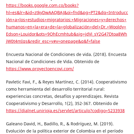
https://books.google.com.co/books?
hl=es&lr=&id=ztkyDwAAQBAJ&oi=fnd&pg=PT2&dq=Introducc
ión+a+los+estudios+migratorios:+Migraciones+y+derechos+
humanos+en+la+era+de+la+globalización+del+Dr.+Wooldy+
Edson+Louidor&ots=9OhEcmhtub&sig=jdVi_sY2G47Dtoa8Wh
jW0t4mIqs&redir_esc=y#v=onepage&q&f=false
Encuesta Nacional de Condiciones de vida. (2018). Encuesta
Nacional de Condiciones de Vida. Obtenido de
https://www.proyectoencovi.com/
Pavletic Favi, F., & Reyes Martínez, C. (2014). Cooperativismo
como herramienta del desarrollo territorial rural:
experiencias concretas, desafíos y aprendizajes. Revista
Cooperativismo y Desarrollo, 1(2), 352-367. Obtenido de
https://dialnet.unirioja.es/servlet/articulo?codigo=5233938
Galeano David, H., Badillo, R., & Rodríguez, M. (2019).
Evolución de la política exterior de Colombia en el período