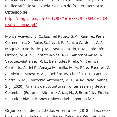
Radiografía de Venezuela 2200 km de frontera terrestre.
Obtenido de
https://img.lalr.co/cms/2017/08/16165857/PRESENTACION-
RADIOGRAFIA.pdf
Mojica Acevedo, E. C., Espinel Rubio, G. A., Ramírez París
Colmenares, X., Rojas Suárez, J. P., Panizo Cardona, C. A.,
Mogrovejo Andrade, J. M., Bastos-Osorio, L. M., Calderón
Ortega, M. A. N., Santafé-Rojas, A.-K., Albornoz-Arias, N.,
Vásquez-Gutiérrez, R. L., Bermúdez Pirela, V., Cerinza
Contento, A. del P., Amaya Mancilla, M. A., Pérez Fuentes, C.
A., Álvarez Maestre, A. J., Bohórquez Chacón, L. F., Carrillo
Sierra, S. M., Contreras Antolínez, M. E., & Agudelo Ibáñez,
S. J. (2020). Análisis de coyunturas fronterizas en y desde
Colombia. (Editores: Albornoz Arias, N., & Bermúdez Pirela,
V.). Colombia: Ediciones Universidad Simón Bolívar.
Organización de los Estados Americanos. (2018). El acceso a
los derechos de los migrantes en Colombia. Obtenido de