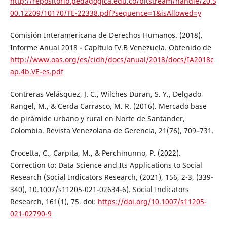
http://repositorio.pedagogica.edu.co/bitstream/handle/20.5
00.12209/10170/TE-22338.pdf?sequence=1&isAllowed=y
Comisión Interamericana de Derechos Humanos. (2018).
Informe Anual 2018 - Capítulo IV.B Venezuela. Obtenido de
http://www.oas.org/es/cidh/docs/anual/2018/docs/IA2018c
ap.4b.VE-es.pdf
Contreras Velásquez, J. C., Wilches Duran, S. Y., Delgado
Rangel, M., & Cerda Carrasco, M. R. (2016). Mercado base
de pirámide urbano y rural en Norte de Santander,
Colombia. Revista Venezolana de Gerencia, 21(76), 709–731.
Crocetta, C., Carpita, M., & Perchinunno, P. (2022).
Correction to: Data Science and Its Applications to Social
Research (Social Indicators Research, (2021), 156, 2-3, (339-
340), 10.1007/s11205-021-02634-6). Social Indicators
Research, 161(1), 75. doi:
https://doi.org/10.1007/s11205-
021-02790-9