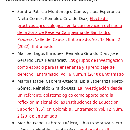
Sandra Patricia Montenegro-Gómez, Libia Esperanza
Nieto-Gómez, Reinaldo Giraldo-Díaz,
Efecto de
prácticas agroecológicas en la conservación del suelo
de la Zona de Reserva Campesina de San Isidro,
Pradera, Valle del Cauca
,
Entramado: Vol. 18 Núm. 2
(2022): Entramado
Maribel Lagos Enríquez, Reinaldo Giraldo Díaz, José
Gerardo Cruz Hernández,
Los grupos de investigación
como espacio para la enseñanza y aprendizaje del
derecho
,
Entramado: Vol. 6 Núm. 1 (2010): Entramado
Martha Isabel Cabrera-Otálora, Libia Esperanza Nieto-
Gómez, Reinaldo Giraldo-Díaz,
La investigación desde
un referente epistemológico como aporte para la
reflexión misional de las Instituciones de Educación
Superior (IES), en Colombia
,
Entramado: Vol. 12 Núm.
2 (2016): Entramado
Martha Isabel Cabrera Otálora, Libia Esperanza Nieto
Gómez, Reinaldo Giraldo Díaz,
Santiago de Cali,