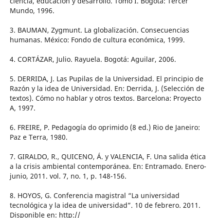
ciencia, educación y desarrollo. Tomo I. Bogotá: Tercer
Mundo, 1996.
3. BAUMAN, Zygmunt. La globalización. Consecuencias
humanas. México: Fondo de cultura económica, 1999.
4. CORTÁZAR, Julio. Rayuela. Bogotá: Aguilar, 2006.
5. DERRIDA, J. Las Pupilas de la Universidad. El principio de
Razón y la idea de Universidad. En: Derrida, J. (Selección de
textos). Cómo no hablar y otros textos. Barcelona: Proyecto
A, 1997.
6. FREIRE, P. Pedagogía do oprimido (8 ed.) Rio de Janeiro:
Paz e Terra, 1980.
7. GIRALDO, R., QUICENO, Á. y VALENCIA, F. Una salida ética
a la crisis ambiental contemporánea. En: Entramado. Enero-
junio, 2011. vol. 7, no. 1, p. 148-156.
8. HOYOS, G. Conferencia magistral “La universidad
tecnológica y la idea de universidad”. 10 de febrero. 2011.
Disponible en: http://