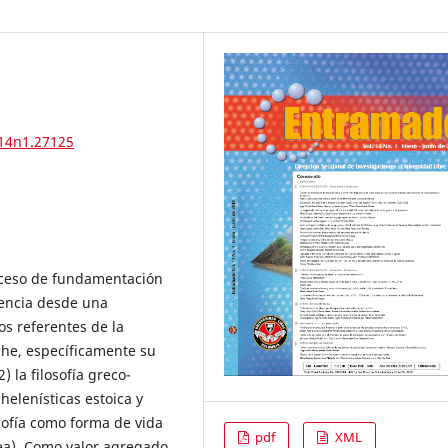
v14n1.27125
roceso de fundamentación
tencia desde una
os referentes de la
sche, específicamente su
2) la filosofía greco-
helenísticas estoica y
osofía como forma de vida
pdf
XML
rea). Como valor agregado