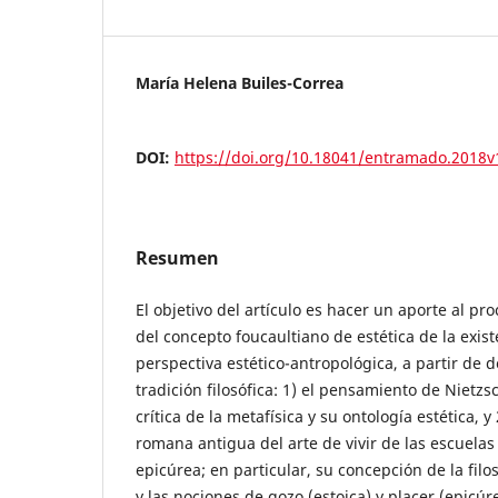
María Helena Builes-Correa
DOI:
https://doi.org/10.18041/entramado.2018
Resumen
El objetivo del artículo es hacer un aporte al p
del concepto foucaultiano de estética de la exis
perspectiva estético-antropológica, a partir de d
tradición filosófica: 1) el pensamiento de Nietz
crítica de la metafísica y su ontología estética, y 
romana antigua del arte de vivir de las escuelas 
epicúrea; en particular, su concepción de la fil
y las nociones de gozo (estoica) y placer (epicú