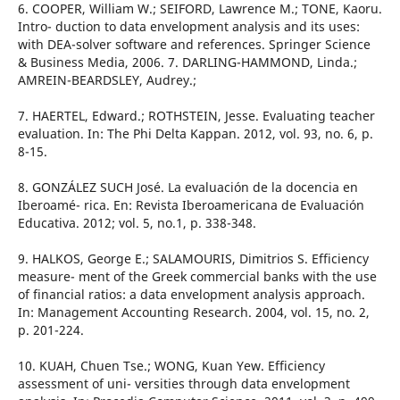
6. COOPER, William W.; SEIFORD, Lawrence M.; TONE, Kaoru.
Intro- duction to data envelopment analysis and its uses:
with DEA-solver software and references. Springer Science
& Business Media, 2006. 7. DARLING-HAMMOND, Linda.;
AMREIN-BEARDSLEY, Audrey.;
7. HAERTEL, Edward.; ROTHSTEIN, Jesse. Evaluating teacher
evaluation. In: The Phi Delta Kappan. 2012, vol. 93, no. 6, p.
8-15.
8. GONZÁLEZ SUCH José. La evaluación de la docencia en
Iberoamé- rica. En: Revista Iberoamericana de Evaluación
Educativa. 2012; vol. 5, no.1, p. 338-348.
9. HALKOS, George E.; SALAMOURIS, Dimitrios S. Efficiency
measure- ment of the Greek commercial banks with the use
of financial ratios: a data envelopment analysis approach.
In: Management Accounting Research. 2004, vol. 15, no. 2,
p. 201-224.
10. KUAH, Chuen Tse.; WONG, Kuan Yew. Efficiency
assessment of uni- versities through data envelopment