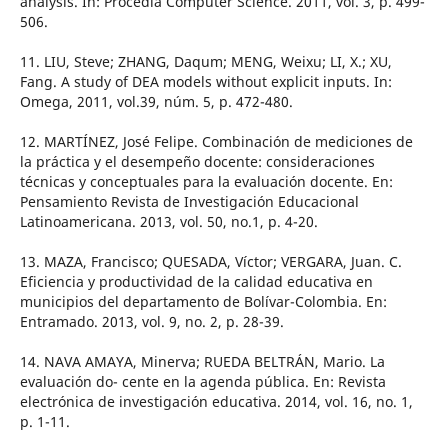
analysis. In: Procedia Computer Science. 2011, vol. 3, p. 499-
506.
11. LIU, Steve; ZHANG, Daqum; MENG, Weixu; LI, X.; XU,
Fang. A study of DEA models without explicit inputs. In:
Omega, 2011, vol.39, núm. 5, p. 472-480.
12. MARTÍNEZ, José Felipe. Combinación de mediciones de
la práctica y el desempeño docente: consideraciones
técnicas y conceptuales para la evaluación docente. En:
Pensamiento Revista de Investigación Educacional
Latinoamericana. 2013, vol. 50, no.1, p. 4-20.
13. MAZA, Francisco; QUESADA, Víctor; VERGARA, Juan. C.
Eficiencia y productividad de la calidad educativa en
municipios del departamento de Bolívar-Colombia. En:
Entramado. 2013, vol. 9, no. 2, p. 28-39.
14. NAVA AMAYA, Minerva; RUEDA BELTRÁN, Mario. La
evaluación do- cente en la agenda pública. En: Revista
electrónica de investigación educativa. 2014, vol. 16, no. 1,
p. 1-11.