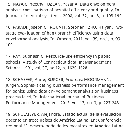
15. NAYAR, Preethy.; OZCAN, Yasar A. Data envelopment
analysis com- parison of hospital efficiency and quality. In:
Journal of medical sys- tems. 2008, vol. 32, no. 3, p. 193-199.
16. PARADI, Joseph C.; ROUATT, Stephen.; ZHU, Haiyan. Two-
stage eva- luation of bank branch efficiency using data
envelopment analysis. In: Omega. 2011, vol. 39, no.1, p. 99-
109.
17. RAY, Subhash C. Resource-use efficiency in public
schools: A study of Connecticut data. In: Management
Science. 1991, vol. 37, no.12, p. 1620-1628.
18. SCHAEFER, Anne; BURGER, Andreas; MOORMANN,
Jürgen. Sophis- ticating business performance management
for banks: using data en- velopment analysis on business
process level. In: International Journal of Business
Performance Management. 2012, vol. 13, no. 3, p. 227-243.
19. SCHULMEYER, Alejandra. Estado actual de la evaluación
docente en trece países de América Latina. En: Conferencia
regional “El desem- peño de los maestros en América Latina