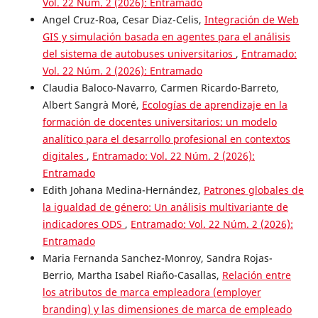
Vol. 22 Núm. 2 (2026): Entramado
Angel Cruz-Roa, Cesar Diaz-Celis,
Integración de Web
GIS y simulación basada en agentes para el análisis
del sistema de autobuses universitarios
,
Entramado:
Vol. 22 Núm. 2 (2026): Entramado
Claudia Baloco-Navarro, Carmen Ricardo-Barreto,
Albert Sangrà Moré,
Ecologías de aprendizaje en la
formación de docentes universitarios: un modelo
analítico para el desarrollo profesional en contextos
digitales
,
Entramado: Vol. 22 Núm. 2 (2026):
Entramado
Edith Johana Medina-Hernández,
Patrones globales de
la igualdad de género: Un análisis multivariante de
indicadores ODS
,
Entramado: Vol. 22 Núm. 2 (2026):
Entramado
Maria Fernanda Sanchez-Monroy, Sandra Rojas-
Berrio, Martha Isabel Riaño-Casallas,
Relación entre
los atributos de marca empleadora (employer
branding) y las dimensiones de marca de empleado