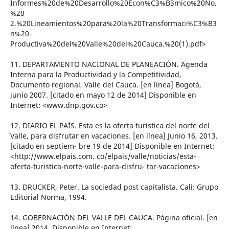
Informes%20de%20Desarrollo%20Econ%C3%B3mico%20No.
%20
2.%20Lineamientos%20para%20la%20Transformaci%C3%B3
n%20
Productiva%20del%20Valle%20del%20Cauca.%20(1).pdf>
11. DEPARTAMENTO NACIONAL DE PLANEACIÓN. Agenda
Interna para la Productividad y la Competitividad,
Documento regional, Valle del Cauca. [en línea] Bogotá,
junio 2007. [citado en mayo 12 de 2014] Disponible en
Internet: <www.dnp.gov.co>
12. DIARIO EL PAÍS. Esta es la oferta turística del norte del
Valle, para disfrutar en vacaciones. [en línea] Junio 16, 2013.
[citado en septiem- bre 19 de 2014] Disponible en Internet:
<http://www.elpais.com. co/elpais/valle/noticias/esta-
oferta-turistica-norte-valle-para-disfru- tar-vacaciones>
13. DRUCKER, Peter. La sociedad post capitalista. Cali: Grupo
Editorial Norma, 1994.
14. GOBERNACIÓN DEL VALLE DEL CAUCA. Página oficial. [en
línea] 2014. Disponible en Internet: