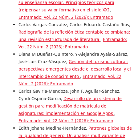
su enseñanza escolar. Principios teóricos para
(re)pensar su valor formativo en el siglo XXI
,
Entramado: Vol. 22 Núm. 2 (2026): Entramado
Carlos Vargas-González, Carlos Eduardo Castaño Ríos,
Radiografía de la reflexión ética contable colombiana:
una revisión estructurada de literatura
,
Entramado:
Vol. 22 Núm. 2 (2026): Entramado
Diana M Dueñas-Quintero, Y-Alejandra Ayala-Suárez,
José-Luis Cruz-Vásquez,
Gestión del turismo cultural:
perspectivas emergentes desde el desarrollo local y el
intercambio de conocimiento
,
Entramado: Vol. 22
Núm. 2 (2026): Entramado
Carlos Gaviria-Mendoza, John F. Aguilar-Sánchez,
Cyndi Ospina-Garcia,
Desarrollo de un sistema de
gestión para modificación de matrícula de
asignaturas: implementación en Google Apps
,
Entramado: Vol. 22 Núm. 2 (2026): Entramado
Edith Johana Medina-Hernández,
Patrones globales de
la igualdad de género: Un análisis multivariante de