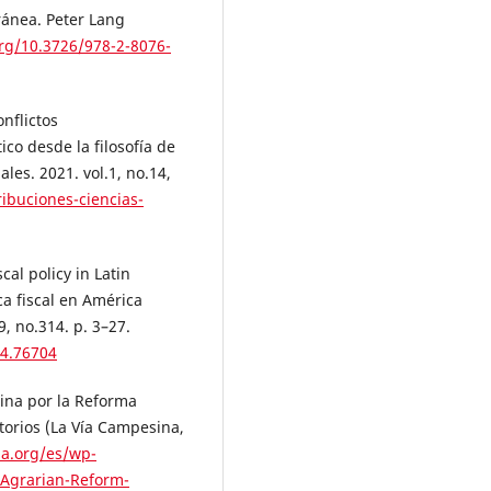
ránea. Peter Lang
org/10.3726/978-2-8076-
nflictos
ico desde la filosofía de
ales. 2021. vol.1, no.14,
ibuciones-ciencias-
al policy in Latin
a fiscal en América
9, no.314. p. 3–27.
14.76704
ina por la Reforma
ritorios (La Vía Campesina,
na.org/es/wp-
-Agrarian-Reform-