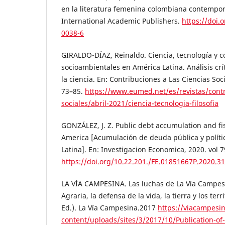
en la literatura femenina colombiana contempo
International Academic Publishers.
https://doi.
0038-6
GIRALDO-DÍAZ, Reinaldo. Ciencia, tecnología y co
socioambientales en América Latina. Análisis crít
la ciencia. En: Contribuciones a Las Ciencias Soci
73–85.
https://www.eumed.net/es/revistas/contr
sociales/abril-2021/ciencia-tecnologia-filosofia
GONZÁLEZ, J. Z. Public debt accumulation and fisc
America [Acumulación de deuda pública y polític
Latina]. En: Investigacion Economica, 2020. vol 7
https://doi.org/10.22.201./FE.01851667P.2020.3
LA VÍA CAMPESINA. Las luchas de La Vía Campes
Agraria, la defensa de la vida, la tierra y los ter
Ed.). La Vía Campesina.2017
https://viacampesi
content/uploads/sites/3/2017/10/Publication-of