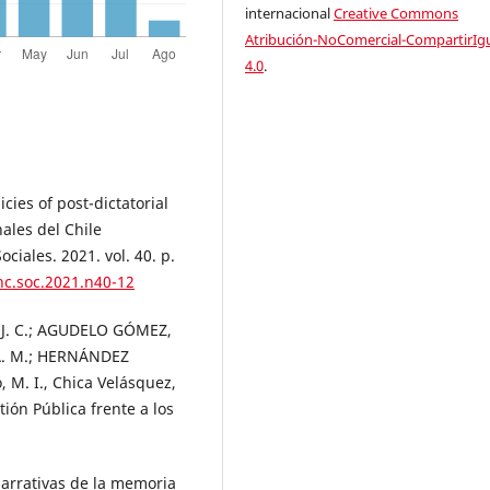
internacional
Creative Commons
Atribución-NoComercial-CompartirIg
4.0
.
cies of post-dictatorial
nales del Chile
ociales. 2021. vol. 40. p.
enc.soc.2021.n40-12
J. C.; AGUDELO GÓMEZ,
 A. M.; HERNÁNDEZ
 M. I., Chica Velásquez,
tión Pública frente a los
 Narrativas de la memoria