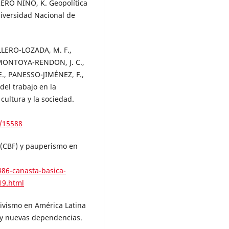
RERO NIÑO, K. Geopolítica
niversidad Nacional de
LERO-LOZADA, M. F.,
 MONTOYA-RENDON, J. C.,
, PANESSO-JIMÉNEZ, F.,
del trabajo en la
ultura y la sociedad.
1/15588
(CBF) y pauperismo en
86-canasta-basica-
19.html
tivismo en América Latina
al y nuevas dependencias.