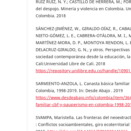
RUIZ RUIZ, N. Y.; CASTILLO DE HERRERA, M.; FO
del despojo. Minería y violencia en Colombia. U
Colombia. 2018
SÁNCHEZ-JIMÉNEZ, W., GIRALDO-DÍAZ, R., CABAL
NIETO-GÓMEZ, L. E., CABRERA-OTÁLORA, M. I.,
MARTÍNEZ-MORA, D. P., MONTOYA RENDON, L. E.
DELACRUZ-GIRALDO, G. N., y otros. Perspectivas 
sociedad contemporánea desde la educación, la c
Cali:Universidad Libre de Cali. 2018
https://repository.unilibre.edu.co/handle/1090
SARMIENTO-ANZOLA, L. Canasta básica familiar 
Colombia, 1998-2019. In: Desde Abajo . 2019
https://www.desdeabajo.info/colombia/item/364
familiar-cbf-y-pauperismo-en-colombia-1998-20
SVAMPA, Maristella. Las fronteras del neoextrac
: Conflictos socioambientales, giro ecoterritori