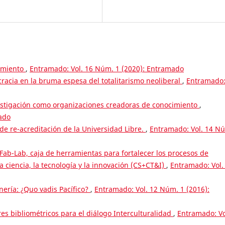
cimiento
,
Entramado: Vol. 16 Núm. 1 (2020): Entramado
cracia en la bruma espesa del totalitarismo neoliberal
,
Entramado
estigación como organizaciones creadoras de conocimiento
,
ado
de re-acreditación de la Universidad Libre.
,
Entramado: Vol. 14 N
Fab-Lab, caja de herramientas para fortalecer los procesos de
a ciencia, la tecnología y la innovación (CS+CT&I)
,
Entramado: Vol.
ería: ¿Quo vadis Pacífico?
,
Entramado: Vol. 12 Núm. 1 (2016):
es bibliométricos para el diálogo Interculturalidad
,
Entramado: Vo