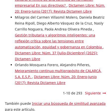
empresarial En sus directivos?
,
Dictamen Libre: Núm.
20: Enero-Junio (2017): Revista Dictamen Libre
Milagros del Carmen Villasmil Molero, Daniela Beatriz
Reina Ripoll, Diego Alberto Vásquez de la Cruz, Nasly
Carrillo Noguera, Paola Andrea Olivera Pineda ,
Gestión tributaria y algoritmos inteligentes: una
reflexión crítica sobre las tensiones entre
automatización, equidad y gobernanza en Colombia
,
Dictamen Libre: Núm. 37 (Julio-Diciembre) (2025):
Dictamen Libre
Orlando Mosquera Forero, Alejandro Piñeres,
Mejoramiento continuo multipropósito de CALARCÁ,
S.A. E.S.P.
,
Dictamen Libre: Núm. 20: Enero-Junio
(2017): Revista Dictamen Libre
1-10 de 293
Siguiente
También puede
Iniciar una búsqueda de similitud avanzada
para este artículo.