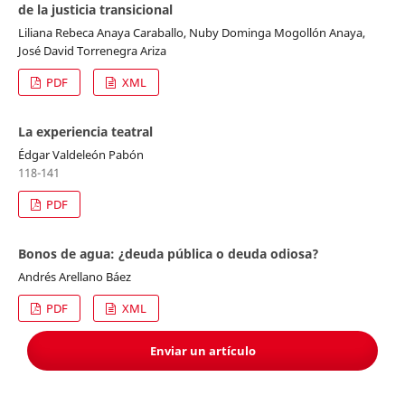
de la justicia transicional
Liliana Rebeca Anaya Caraballo, Nuby Dominga Mogollón Anaya,
José David Torrenegra Ariza
PDF
XML
La experiencia teatral
Édgar Valdeleón Pabón
118-141
PDF
Bonos de agua: ¿deuda pública o deuda odiosa?
Andrés Arellano Báez
PDF
XML
Enviar un artículo