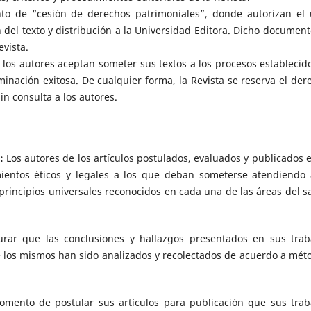
o de “cesión de derechos patrimoniales”, donde autorizan el 
 del texto y distribución a la Universidad Editora. Dicho document
evista.
ue los autores aceptan someter sus textos a los procesos establecido
inación exitosa. De cualquier forma, la Revista se reserva el der
in consulta a los autores.
s:
Los autores de los artículos postulados, evaluados y publicados e
ientos éticos y legales a los que deban someterse atendiendo 
 principios universales reconocidos en cada una de las áreas del s
urar que las conclusiones y hallazgos presentados en sus trab
 los mismos han sido analizados y recolectados de acuerdo a mét
mento de postular sus artículos para publicación que sus trab