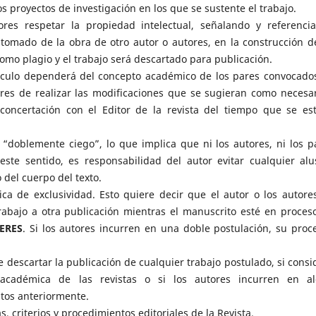
s proyectos de investigación en los que se sustente el trabajo.
ores respetar la propiedad intelectual, señalando y referenci
tomado de la obra de otro autor o autores, en la construcción d
 como plagio y el trabajo será descartado para publicación.
rtículo dependerá del concepto académico de los pares convocado
ores de realizar las modificaciones que se sugieran como necesar
concertación con el Editor de la revista del tiempo que se es
s “doblemente ciego”, lo que implica que ni los autores, ni los p
este sentido, es responsabilidad del autor evitar cualquier alu
 del cuerpo del texto.
ica de exclusividad. Esto quiere decir que el autor o los autore
abajo a otra publicación mientras el manuscrito esté en proces
ERES
. Si los autores incurren en una doble postulación, su proc
de descartar la publicación de cualquier trabajo postulado, si consi
académica de las revistas o si los autores incurren en a
tos anteriormente.
, criterios y procedimientos editoriales de la Revista.