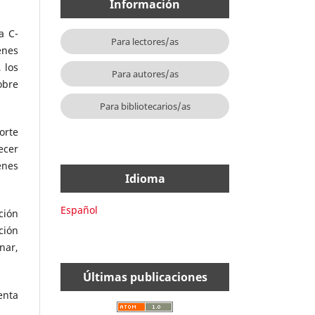
Información
a C-
Para lectores/as
enes
 los
Para autores/as
obre
Para bibliotecarios/as
orte
ecer
enes
Idioma
Español
ción
ción
nar,
Últimas publicaciones
enta