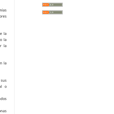
mías
ores
e la
o la
r la
n la
 sus
al o
ados
onas