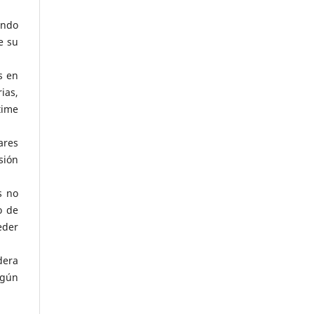
ando
e su
s en
ias,
time
ares
sión
s no
o de
eder
dera
lgún