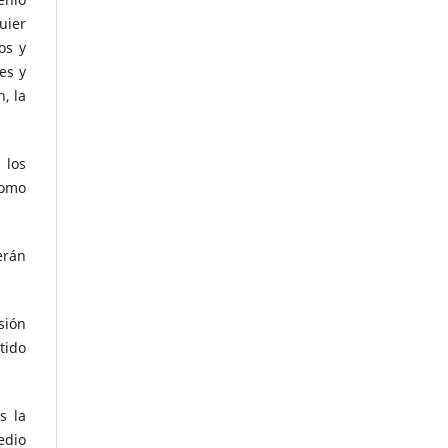
uier
os y
es y
, la
 los
como
erán
sión
tido
s la
edio