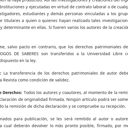
stituciones y ejecutadas en virtud de contrato laboral o de cualq
estigadores, estudiantes y demás personas vinculadas a los grup
or titulares a quien o quienes hayan realizado tales investigacion
determinante en ellas. Si fueren varios los autores de la creación
e, salvo pacto en contrario, que los derechos patrimoniales de
ÁLOGOS DE SABERES son transferidos a la Universidad Libre 
dispuesto en la ley.
s:
La transferencia de los derechos patrimoniales de autor deb
a Revista como condición de validez.
de Derechos:
Todos los autores y coautores, al momento de la remi
eclaración de originalidad firmada. Ningún artículo podrá ser some
do la remisión de dicha declaración y se compruebe su recepción.
nados para publicación, se les será remitido al autor o autore
la cual deberán devolver lo más pronto posible, firmado, por m