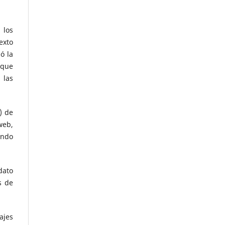
 los
exto
ó la
 que
 las
) de
web,
endo
dato
s de
ajes