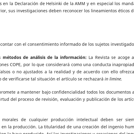
os en la Declaración de Helsinki de la AMM y en especial los mand
rior, sus investigaciones deben reconocer los lineamientos éticos 
contar con el consentimiento informado de los sujetos investigado
os métodos de análisis de la información:
La Revista se acoge a
iones COPE, por lo que considerará como una conducta inapropiad
falsos o no ajustados a la realidad y de acuerdo con ello ofrezca
 de verificarse tal situación el artículo se rechazará
in limine.
promete a mantener bajo confidencialidad todos los documentos a
tud del proceso de revisión, evaluación y publicación de los artíc
morales de cualquier producción intelectual deben ser sie
a en la producción. La titularidad de una creación del ingenio hu
en la haya producido. Así las investigaciones y creaciones del ing