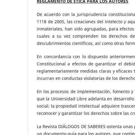
REGLAMENTO DE ÉTICA PARA LOS AUTORES
De acuerdo con la jurisprudencia constitucion
1118 de 2005, las creaciones del intelecto y aq
inmateriales, han sido agrupadas, para efectos
cuales a su vez comprenden los derechos de 
descubrimientos científicos, así como otras for
En concordancia con lo dispuesto anteriorment
Constitucional a efectos de garantizar el debi
reglamentariamente medidas claras y eficaces t
incurran en conductas violatorias de los derecho
En los procesos de implementación, fomento y p
que la Universidad Libre adelanta en desarrollo
social; la propiedad intelectual adquiere tras
reconocer y garantizar los derechos sobre las cr
La Revista
DIÁLOGOS DE SABERES ostenta unas po
un documento guía para los autores, que contien