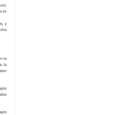
uso,
o es
s, y
echo
n la
a la
aber
ajos
odos
ajos