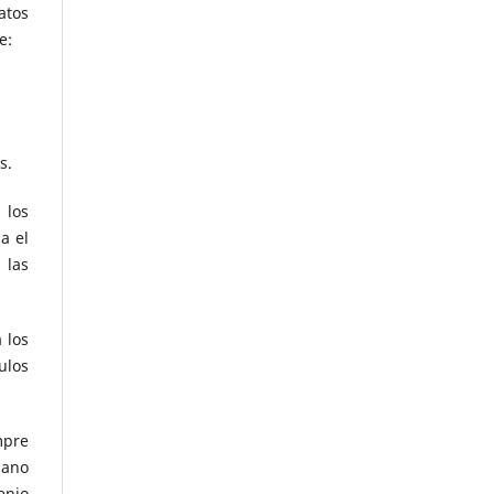
atos
de:
s.
 los
a el
 las
 los
ulos
mpre
mano
enio