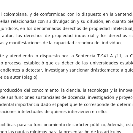
al colombiana, y de conformidad con lo dispuesto en la Sentenci
uellas relacionadas con su divulgación y su difusión, en cuanto bi
 jurídicos, en los denominados derechos de propiedad intelectual,
autor, los derechos de propiedad industrial y los derechos s
mas y manifestaciones de la capacidad creadora del individuo.
e y atendiendo lo dispuesto por la Sentencia T-941 A /11, la C
do proceso, estableció que es deber de las universidades establ
endientes a detectar, investigar y sancionar drásticamente a qui
s de autor (plagio)
roducción del conocimiento, la ciencia, la tecnología y la innova
 de sus funciones sustanciales de docencia, investigación y proyec
cendental importancia dado el papel que le corresponde de determi
eaciones intelectuales de quienes intervienen en ellos
líticas para su funcionamiento de carácter público. Además, ost
en las pautas mínimas para la presentación de los artículos