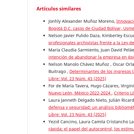
Artículos similares
Jonhly Alexander Muñoz Moreno,
Innovaci
Bogotá D.C. casos de Ciudad Bolívar, Usme
Nelson Javier Pulido Daza, Kimberley Esc
profesionales archivistas frente a la Ley 
María Claudia Sarmiento, Juan David Pelá
intención de abandonar la empresa en épo
Nelson Manolo Chávez Muñoz , Oscar Orla
Buitrago ,
Determinantes de los ingresos l
Libre: Vol. 23 Núm. 43 (2025)
For de María Tavera, Hugo Cázares, Virgin
Nuevo León, México 2022-2024
,
Criterio L
Laura Janneth Delgado Nieto, Julián Ricar
defensa y seguridad: un análisis bibliométr
Libre: Vol. 23 Núm. 43 (2025)
Yezid Cancino, Laura Camila Cristancho La
rápida: el papel del autocontrol, los estí