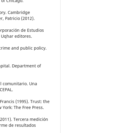
 of Chicago.
eory. Cambridge
r, Patricio (2012).
orporación de Estudios
 Uqhar editores.
crime and public policy.
apital. Department of
al comunitario. Una
CEPAL.
 Francis (1995). Trust: the
w York: The Free Press.
(2011). Tercera medición
orme de resultados