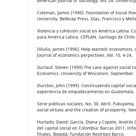
American Journal of Sociology. No. 24. University
Coleman, James (1990). Foundation of Social th
University. Belknap Press. Díaz, Francisco y Melle
Violencia y cohesión social en América Latina. C
para América Latina. CEPLAN. Santiago de Chile:
Dilulio, James (1996). Help wanted: economists, 
Journal of economics perpectives. Vol. 10, 4-24.
Durlauf, Steven (1999).The case against social c
Economics. University of Wisconsin. September.
Durston, John (1999). Construyendo capital soci
experiencia de empoderamiento en Guatemala. 
Serie políticas sociales. No. 30. Abril. Fukuyama,
social virtues and the creation of prosperity. Ne
Hurtado, David; García, Diana y Copete, Andrés 
del capital social en Colombia: Barcas 2011. Inf
finales. Bogotá: Fundación Restrepo Barco.