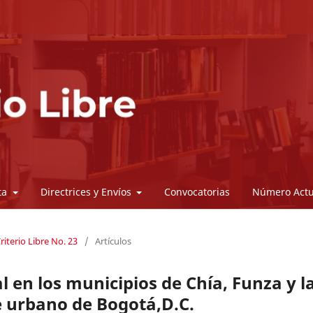
sta
Directrices y Envíos
Convocatorias
Número Actu
riterio Libre No. 23
/
Artículos
l en los municipios de Chía, Funza y l
e urbano de Bogotá,D.C.