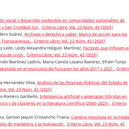
ón social y desarrollo sostenible en comunidades vulnerables de
 y San Cristóbal Sur
,
Criterio Libre: Vol. 23 Núm. 43 (2025)
udero Suárez,
Archivos y derecho a saber: Marco de acción para los
de Transparencia.
,
Criterio Libre: Vol. 23 Núm. 43 (2025)
ez-León, Leidy Alexandra Holguín Martínez,
Factores que influyen e
ca de crisis
,
Criterio Libre: Vol. 23 Núm. 43 (2025)
ndo Martínez Ladino, María Camila Lozano Ramírez, Efraín Tunjo
aborales en el municipio de Funza en los años 2017 y 2021
,
Criteri
ia Hernández Silva,
Análisis de las Finanzas Públicas del Estado de
ibre: Vol. 23 Núm. 43 (2025)
do Romero Garibello,
Inteligencia artificial y amenazas híbridas en
ico y de clústeres en la literatura científica (2000–2025)
,
Criterio
ra, Gerson Jaquin Cristancho Triana,
Compra impulsiva en la moda
mulos de marketing y la motivación
,
Criterio Libre: Vol. 23 Núm. 43