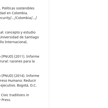
 Políticas sostenibles
idad en Colombia.
urity/.../Colombia/.../
ial: concepto y estudio
 Universidad de Santiago
lo Internacional,
 (PNUD) (2011). Informe
ural: razones para la
 (PNUD) (2014). Informe
greso Humano: Reducir
 ejecutivo. Bogotá, D.C.
ivic traditions in
y Press.