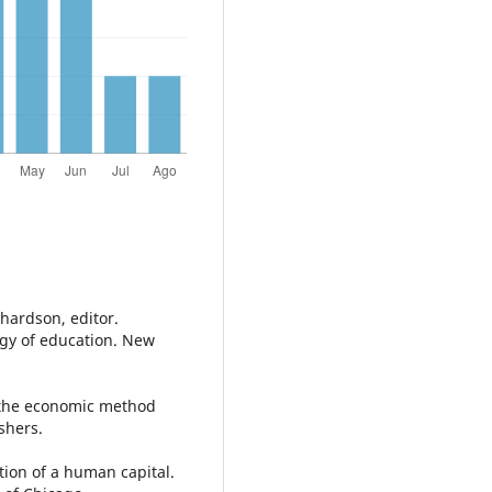
chardson, editor.
ogy of education. New
: the economic method
shers.
tion of a human capital.