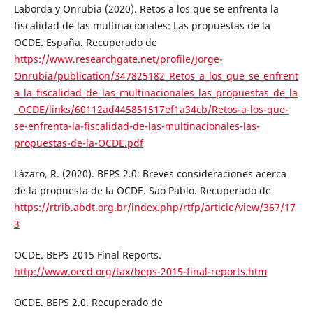
Laborda y Onrubia (2020). Retos a los que se enfrenta la
fiscalidad de las multinacionales: Las propuestas de la
OCDE. España. Recuperado de
https://www.researchgate.net/profile/Jorge-
Onrubia/publication/347825182_Retos_a_los_que_se_enfrent
a_la_fiscalidad_de_las_multinacionales_las_propuestas_de_la
_OCDE/links/60112ad445851517ef1a34cb/Retos-a-los-que-
se-enfrenta-la-fiscalidad-de-las-multinacionales-las-
propuestas-de-la-OCDE.pdf
Lázaro, R. (2020). BEPS 2.0: Breves consideraciones acerca
de la propuesta de la OCDE. Sao Pablo. Recuperado de
https://rtrib.abdt.org.br/index.php/rtfp/article/view/367/17
3
OCDE. BEPS 2015 Final Reports.
http://www.oecd.org/tax/beps-2015-final-reports.htm
OCDE. BEPS 2.0. Recuperado de