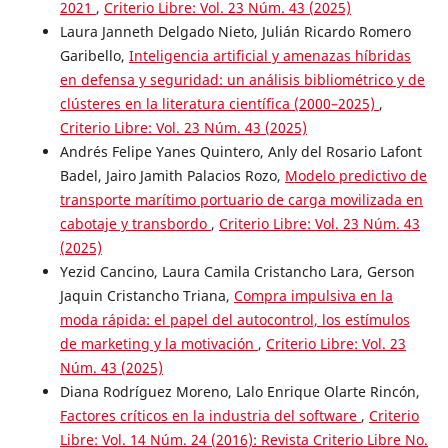
2021
,
Criterio Libre: Vol. 23 Núm. 43 (2025)
Laura Janneth Delgado Nieto, Julián Ricardo Romero
Garibello,
Inteligencia artificial y amenazas híbridas
en defensa y seguridad: un análisis bibliométrico y de
clústeres en la literatura científica (2000–2025)
,
Criterio Libre: Vol. 23 Núm. 43 (2025)
Andrés Felipe Yanes Quintero, Anly del Rosario Lafont
Badel, Jairo Jamith Palacios Rozo,
Modelo predictivo de
transporte marítimo portuario de carga movilizada en
cabotaje y transbordo
,
Criterio Libre: Vol. 23 Núm. 43
(2025)
Yezid Cancino, Laura Camila Cristancho Lara, Gerson
Jaquin Cristancho Triana,
Compra impulsiva en la
moda rápida: el papel del autocontrol, los estímulos
de marketing y la motivación
,
Criterio Libre: Vol. 23
Núm. 43 (2025)
Diana Rodríguez Moreno, Lalo Enrique Olarte Rincón,
Factores críticos en la industria del software
,
Criterio
Libre: Vol. 14 Núm. 24 (2016): Revista Criterio Libre No.