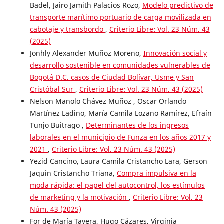
Badel, Jairo Jamith Palacios Rozo,
Modelo predictivo de
transporte marítimo portuario de carga movilizada en
cabotaje y transbordo
,
Criterio Libre: Vol. 23 Núm. 43
(2025)
Jonhly Alexander Muñoz Moreno,
Innovación social y
desarrollo sostenible en comunidades vulnerables de
Bogotá D.C. casos de Ciudad Bolívar, Usme y San
Cristóbal Sur
,
Criterio Libre: Vol. 23 Núm. 43 (2025)
Nelson Manolo Chávez Muñoz , Oscar Orlando
Martínez Ladino, María Camila Lozano Ramírez, Efraín
Tunjo Buitrago ,
Determinantes de los ingresos
laborales en el municipio de Funza en los años 2017 y
2021
,
Criterio Libre: Vol. 23 Núm. 43 (2025)
Yezid Cancino, Laura Camila Cristancho Lara, Gerson
Jaquin Cristancho Triana,
Compra impulsiva en la
moda rápida: el papel del autocontrol, los estímulos
de marketing y la motivación
,
Criterio Libre: Vol. 23
Núm. 43 (2025)
For de María Tavera, Hugo Cázares, Virginia