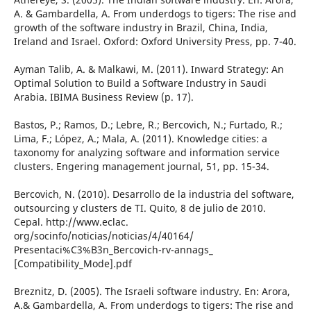
A. & Gambardella, A. From underdogs to tigers: The rise and
growth of the software industry in Brazil, China, India,
Ireland and Israel. Oxford: Oxford University Press, pp. 7-40.
Ayman Talib, A. & Malkawi, M. (2011). Inward Strategy: An
Optimal Solution to Build a Software Industry in Saudi
Arabia. IBIMA Business Review (p. 17).
Bastos, P.; Ramos, D.; Lebre, R.; Bercovich, N.; Furtado, R.;
Lima, F.; López, A.; Mala, A. (2011). Knowledge cities: a
taxonomy for analyzing software and information service
clusters. Engering management journal, 51, pp. 15-34.
Bercovich, N. (2010). Desarrollo de la industria del software,
outsourcing y clusters de TI. Quito, 8 de julio de 2010.
Cepal. http://www.eclac.
org/socinfo/noticias/noticias/4/40164/
Presentaci%C3%B3n_Bercovich-rv-annags_
[Compatibility_Mode].pdf
Breznitz, D. (2005). The Israeli software industry. En: Arora,
A.& Gambardella, A. From underdogs to tigers: The rise and