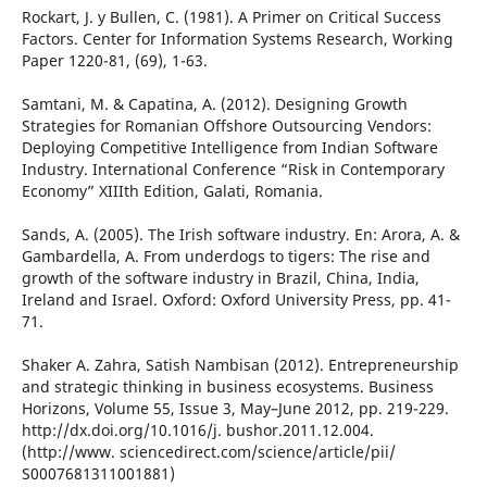
Rockart, J. y Bullen, C. (1981). A Primer on Critical Success
Factors. Center for Information Systems Research, Working
Paper 1220-81, (69), 1-63.
Samtani, M. & Capatina, A. (2012). Designing Growth
Strategies for Romanian Offshore Outsourcing Vendors:
Deploying Competitive Intelligence from Indian Software
Industry. International Conference “Risk in Contemporary
Economy” XIIIth Edition, Galati, Romania.
Sands, A. (2005). The Irish software industry. En: Arora, A. &
Gambardella, A. From underdogs to tigers: The rise and
growth of the software industry in Brazil, China, India,
Ireland and Israel. Oxford: Oxford University Press, pp. 41-
71.
Shaker A. Zahra, Satish Nambisan (2012). Entrepreneurship
and strategic thinking in business ecosystems. Business
Horizons, Volume 55, Issue 3, May–June 2012, pp. 219-229.
http://dx.doi.org/10.1016/j. bushor.2011.12.004.
(http://www. sciencedirect.com/science/article/pii/
S0007681311001881)