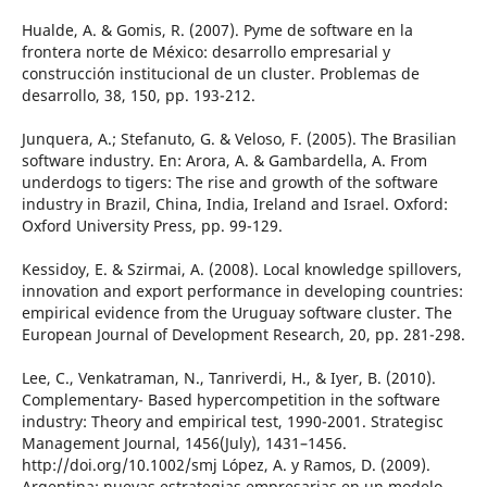
Hualde, A. & Gomis, R. (2007). Pyme de software en la
frontera norte de México: desarrollo empresarial y
construcción institucional de un cluster. Problemas de
desarrollo, 38, 150, pp. 193-212.
Junquera, A.; Stefanuto, G. & Veloso, F. (2005). The Brasilian
software industry. En: Arora, A. & Gambardella, A. From
underdogs to tigers: The rise and growth of the software
industry in Brazil, China, India, Ireland and Israel. Oxford:
Oxford University Press, pp. 99-129.
Kessidoy, E. & Szirmai, A. (2008). Local knowledge spillovers,
innovation and export performance in developing countries:
empirical evidence from the Uruguay software cluster. The
European Journal of Development Research, 20, pp. 281-298.
Lee, C., Venkatraman, N., Tanriverdi, H., & Iyer, B. (2010).
Complementary- Based hypercompetition in the software
industry: Theory and empirical test, 1990-2001. Strategisc
Management Journal, 1456(July), 1431–1456.
http://doi.org/10.1002/smj López, A. y Ramos, D. (2009).
Argentina: nuevas estrategias empresarias en un modelo