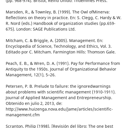
(pp. 968-974). Bristol, Reino Unido: Thoemmes Press.
Marsden, R., & Townley, B. (1999). The Owl ofMinerva:
Reflections on theory in practice. En: S. Clegg, C. Hardy & W.
R. Nord (eds.) Handbook of organization studies (pp.659-
675). London: SAGE Publications Ltd.
Mitcham, C. & Briggle, A. (2005). Management. En:
Encyclopedia of Science, Technology, and Ethics, Vol. 3.
Editado por C. Mitcham. Farmington Hills: Thomson Gale.
Peach, E. B., & Wren, D. A. (1991). Pay for Performance from
Antiquity to the 1950s. Journal of Organizational Behavior
Management, 12(1), 5–26.
Petersen, P. B. Prelude to failure: the ignoredwarnings
about problems with scientific management (1910-1911).
Journal of Applied Management and Entrepreneurship.
Obtenido en julio 2, 2013, de:
http://www.huizenga.nova.edu/Jame/articles/scientific-
management.cfm
Scranton, Philip (1998). [Revisión del libro: The one best