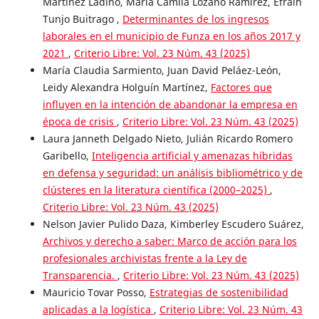
Martínez Ladino, María Camila Lozano Ramírez, Efraín
Tunjo Buitrago ,
Determinantes de los ingresos
laborales en el municipio de Funza en los años 2017 y
2021
,
Criterio Libre: Vol. 23 Núm. 43 (2025)
María Claudia Sarmiento, Juan David Peláez-León,
Leidy Alexandra Holguín Martínez,
Factores que
influyen en la intención de abandonar la empresa en
época de crisis
,
Criterio Libre: Vol. 23 Núm. 43 (2025)
Laura Janneth Delgado Nieto, Julián Ricardo Romero
Garibello,
Inteligencia artificial y amenazas híbridas
en defensa y seguridad: un análisis bibliométrico y de
clústeres en la literatura científica (2000–2025)
,
Criterio Libre: Vol. 23 Núm. 43 (2025)
Nelson Javier Pulido Daza, Kimberley Escudero Suárez,
Archivos y derecho a saber: Marco de acción para los
profesionales archivistas frente a la Ley de
Transparencia.
,
Criterio Libre: Vol. 23 Núm. 43 (2025)
Mauricio Tovar Posso,
Estrategias de sostenibilidad
aplicadas a la logística
,
Criterio Libre: Vol. 23 Núm. 43