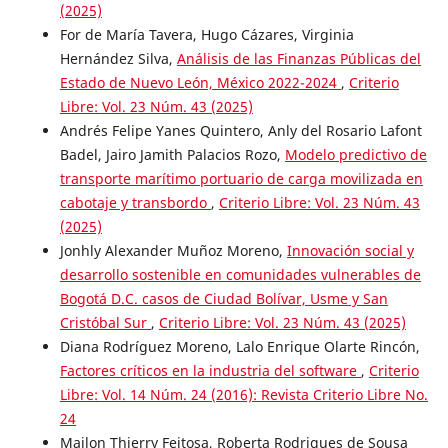
(2025)
For de María Tavera, Hugo Cázares, Virginia
Hernández Silva,
Análisis de las Finanzas Públicas del
Estado de Nuevo León, México 2022-2024
,
Criterio
Libre: Vol. 23 Núm. 43 (2025)
Andrés Felipe Yanes Quintero, Anly del Rosario Lafont
Badel, Jairo Jamith Palacios Rozo,
Modelo predictivo de
transporte marítimo portuario de carga movilizada en
cabotaje y transbordo
,
Criterio Libre: Vol. 23 Núm. 43
(2025)
Jonhly Alexander Muñoz Moreno,
Innovación social y
desarrollo sostenible en comunidades vulnerables de
Bogotá D.C. casos de Ciudad Bolívar, Usme y San
Cristóbal Sur
,
Criterio Libre: Vol. 23 Núm. 43 (2025)
Diana Rodríguez Moreno, Lalo Enrique Olarte Rincón,
Factores críticos en la industria del software
,
Criterio
Libre: Vol. 14 Núm. 24 (2016): Revista Criterio Libre No.
24
Mailon Thierry Feitosa, Roberta Rodrigues de Sousa