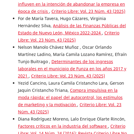
influyen en la intención de abandonar la empresa en
época de crisis
,
Criterio Libre: Vol. 23 Núm. 43 (2025)
For de María Tavera, Hugo Cázares, Virginia
Hernández Silva,
Análisis de las Finanzas Públicas del
Estado de Nuevo León, México 2022-2024
,
Criterio
Libre: Vol. 23 Núm. 43 (2025)
Nelson Manolo Chávez Muñoz , Oscar Orlando
Martínez Ladino, María Camila Lozano Ramírez, Efraín
Tunjo Buitrago ,
Determinantes de los ingresos
laborales en el municipio de Funza en los años 2017 y
2021
,
Criterio Libre: Vol. 23 Núm. 43 (2025)
Yezid Cancino, Laura Camila Cristancho Lara, Gerson
Jaquin Cristancho Triana,
Compra impulsiva en la
moda rápida: el papel del autocontrol, los estímulos
de marketing y la motivación
,
Criterio Libre: Vol. 23
Núm. 43 (2025)
Diana Rodríguez Moreno, Lalo Enrique Olarte Rincón,
Factores críticos en la industria del software
,
Criterio
Libre: Vol. 14 Núm. 24 (2016): Revista Criterio Libre No.