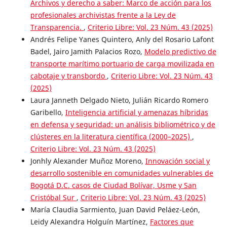
Archivos y derecho a saber: Marco de acción para los
profesionales archivistas frente a la Ley de
Transparencia.
,
Criterio Libre: Vol. 23 Núm. 43 (2025)
Andrés Felipe Yanes Quintero, Anly del Rosario Lafont
Badel, Jairo Jamith Palacios Rozo,
Modelo predictivo de
transporte marítimo portuario de carga movilizada en
cabotaje y transbordo
,
Criterio Libre: Vol. 23 Núm. 43
(2025)
Laura Janneth Delgado Nieto, Julián Ricardo Romero
Garibello,
Inteligencia artificial y amenazas híbridas
en defensa y seguridad: un análisis bibliométrico y de
clústeres en la literatura científica (2000–2025)
,
Criterio Libre: Vol. 23 Núm. 43 (2025)
Jonhly Alexander Muñoz Moreno,
Innovación social y
desarrollo sostenible en comunidades vulnerables de
Bogotá D.C. casos de Ciudad Bolívar, Usme y San
Cristóbal Sur
,
Criterio Libre: Vol. 23 Núm. 43 (2025)
María Claudia Sarmiento, Juan David Peláez-León,
Leidy Alexandra Holguín Martínez,
Factores que