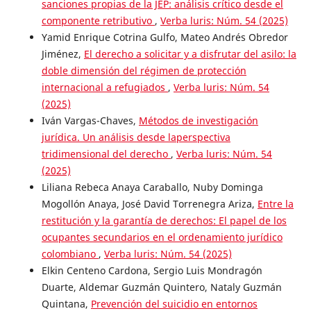
sanciones propias de la JEP: análisis crítico desde el
componente retributivo
,
Verba luris: Núm. 54 (2025)
Yamid Enrique Cotrina Gulfo, Mateo Andrés Obredor
Jiménez,
El derecho a solicitar y a disfrutar del asilo: la
doble dimensión del régimen de protección
internacional a refugiados
,
Verba luris: Núm. 54
(2025)
Iván Vargas-Chaves,
Métodos de investigación
jurídica. Un análisis desde laperspectiva
tridimensional del derecho
,
Verba luris: Núm. 54
(2025)
Liliana Rebeca Anaya Caraballo, Nuby Dominga
Mogollón Anaya, José David Torrenegra Ariza,
Entre la
restitución y la garantía de derechos: El papel de los
ocupantes secundarios en el ordenamiento jurídico
colombiano
,
Verba luris: Núm. 54 (2025)
Elkin Centeno Cardona, Sergio Luis Mondragón
Duarte, Aldemar Guzmán Quintero, Nataly Guzmán
Quintana,
Prevención del suicidio en entornos