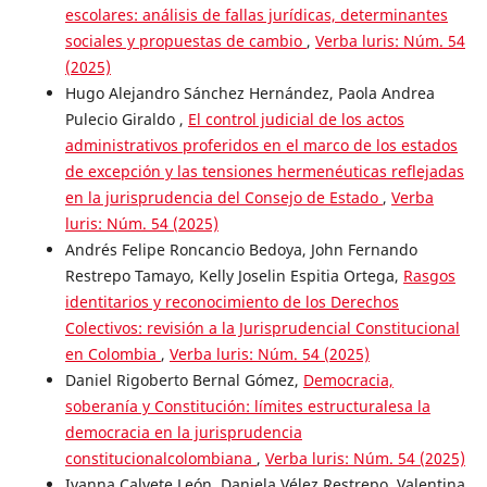
escolares: análisis de fallas jurídicas, determinantes
sociales y propuestas de cambio
,
Verba luris: Núm. 54
(2025)
Hugo Alejandro Sánchez Hernández, Paola Andrea
Pulecio Giraldo ,
El control judicial de los actos
administrativos proferidos en el marco de los estados
de excepción y las tensiones hermenéuticas reflejadas
en la jurisprudencia del Consejo de Estado
,
Verba
luris: Núm. 54 (2025)
Andrés Felipe Roncancio Bedoya, John Fernando
Restrepo Tamayo, Kelly Joselin Espitia Ortega,
Rasgos
identitarios y reconocimiento de los Derechos
Colectivos: revisión a la Jurisprudencial Constitucional
en Colombia
,
Verba luris: Núm. 54 (2025)
Daniel Rigoberto Bernal Gómez,
Democracia,
soberanía y Constitución: límites estructuralesa la
democracia en la jurisprudencia
constitucionalcolombiana
,
Verba luris: Núm. 54 (2025)
Ivanna Calvete León, Daniela Vélez Restrepo, Valentina