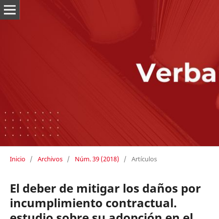
Inicio
/
Archivos
/
Núm. 39 (2018)
/
Artículos
El deber de mitigar los daños por
incumplimiento contractual.
estudio sobre su adopción en el