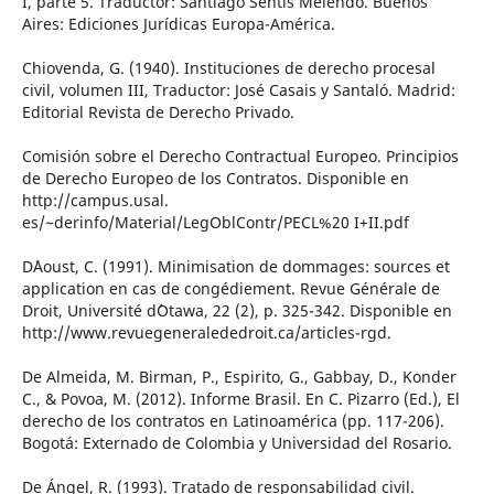
I, parte 5. Traductor: Santiago Sentis Melendo. Buenos
Aires: Ediciones Jurídicas Europa-América.
Chiovenda, G. (1940). Instituciones de derecho procesal
civil, volumen III, Traductor: José Casais y Santaló. Madrid:
Editorial Revista de Derecho Privado.
Comisión sobre el Derecho Contractual Europeo. Principios
de Derecho Europeo de los Contratos. Disponible en
http://campus.usal.
es/~derinfo/Material/LegOblContr/PECL%20 I+II.pdf
D´Aoust, C. (1991). Minimisation de dommages: sources et
application en cas de congédiement. Revue Générale de
Droit, Université d´Otawa, 22 (2), p. 325-342. Disponible en
http://www.revuegeneralededroit.ca/articles-rgd.
De Almeida, M. Birman, P., Espirito, G., Gabbay, D., Konder
C., & Povoa, M. (2012). Informe Brasil. En C. Pizarro (Ed.), El
derecho de los contratos en Latinoamérica (pp. 117-206).
Bogotá: Externado de Colombia y Universidad del Rosario.
De Ángel, R. (1993). Tratado de responsabilidad civil.