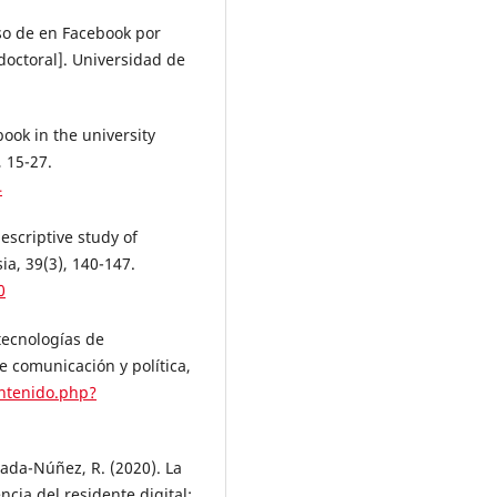
uso de en Facebook por
doctoral]. Universidad de
book in the university
, 15-27.
4
descriptive study of
a, 39(3), 140-147.
0
tecnologías de
e comunicación y política,
ontenido.php?
ada-Núñez, R. (2020). La
cia del residente digital: