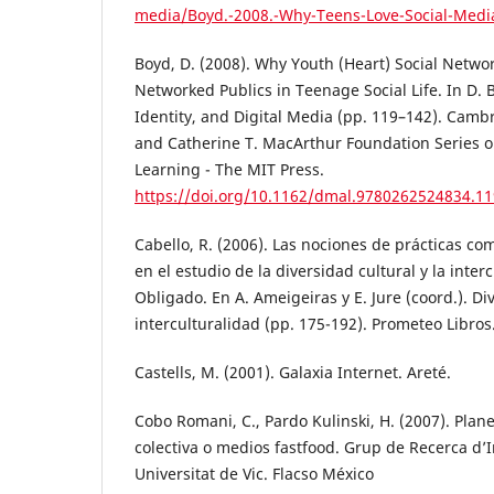
media/Boyd.-2008.-Why-Teens-Love-Social-Medi
Boyd, D. (2008). Why Youth (Heart) Social Networ
Networked Publics in Teenage Social Life. In D. 
Identity, and Digital Media (pp. 119–142). Camb
and Catherine T. MacArthur Foundation Series o
Learning - The MIT Press.
https://doi.org/10.1162/dmal.9780262524834.11
Cabello, R. (2006). Las nociones de prácticas c
en el estudio de la diversidad cultural y la inter
Obligado. En A. Ameigeiras y E. Jure (coord.). Di
interculturalidad (pp. 175-192). Prometeo Libros
Castells, M. (2001). Galaxia Internet. Areté.
Cobo Romani, C., Pardo Kulinski, H. (2007). Plan
colectiva o medios fastfood. Grup de Recerca d’I
Universitat de Vic. Flacso México