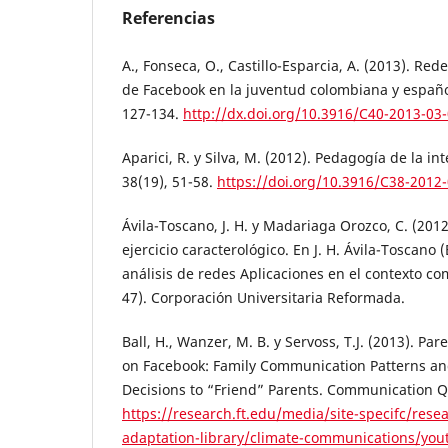
Referencias
A., Fonseca, O., Castillo-Esparcia, A. (2013). Red
de Facebook en la juventud colombiana y españo
127-134.
http://dx.doi.org/10.3916/C40-2013-03
Aparici, R. y Silva, M. (2012). Pedagogía de la i
38(19), 51-58.
https://doi.org/10.3916/C38-2012
Ávila-Toscano, J. H. y Madariaga Orozco, C. (2012
ejercicio caracterológico. En J. H. Ávila-Toscano (
análisis de redes Aplicaciones en el contexto com
47). Corporación Universitaria Reformada.
Ball, H., Wanzer, M. B. y Servoss, T.J. (2013). P
on Facebook: Family Communication Patterns an
Decisions to “Friend” Parents. Communication Qu
https://research.ft.edu/media/site-specifc/rese
adaptation-library/climate-communications/yout