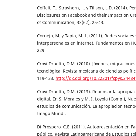
Coﬀelt, T., Strayhorn, J., y Tillson, L.D. (2014). P
Disclosures on Facebook and their Impact on Cre
of Communication, 33(62), 25-43.
Cornejo, M. y Tapia, M. L. (2011). Redes sociales 
interpersonales en internet. Fundamentos en H
229
Crovi Druetta, D.M. (2010). Jóvenes, migraciones
tecnológica. Revista mexicana de ciencias polític
119-133.
http://dx.doi.org/10.22201/fcpys.2448
Crovi Druetta, D.M. (2013). Repensar la apropiac
digital. En S. Morales y M. I. Loyola (Comp.), Nu
estudios de comunicación. La apropiación tecno-
Imago Mundi.
Di Próspero, C.E. (2011). Autopresentación en Fa
público. Revista Latinoamericana de Estudios s