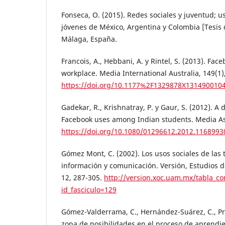
Fonseca, O. (2015). Redes sociales y juventud; 
jóvenes de México, Argentina y Colombia [Tesis 
Málaga, España.
Francois, A., Hebbani, A. y Rintel, S. (2013). Face
workplace. Media International Australia, 149(1)
https://doi.org/10.1177%2F1329878X131490010
Gadekar, R., Krishnatray, P. y Gaur, S. (2012). A 
Facebook uses among Indian students. Media Asi
https://doi.org/10.1080/01296612.2012.1168993
Gómez Mont, C. (2002). Los usos sociales de las 
información y comunicación. Versión, Estudios d
12, 287-305.
http://version.xoc.uam.mx/tabla_c
id_fasciculo=129
Gómez-Valderrama, C., Hernández-Suárez, C., Pr
zona de posibilidades en el proceso de aprendien