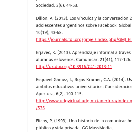
Sociedad, 3(6), 44-53.
Dillon, A. (2013). Los vínculos y la conversación 
adolescentes argentinos sobre Facebook. Global
10(19), 43-68.
https://journals.tdl.org/gmjei/index.php/GMJ_EI
Erjavec, K. (2013). Aprendizaje informal a travé
alumnos eslovenos. Comunicar. 21(41), 117-126.
http://dx.doi.org/10.3916/C41-2013-11
Esquivel Gámez, I., Rojas Kramer, C.A. (2014). 
ámbitos educativos universitarios: Consideraci
Apertura, 6(2), 100-115.
http://www.udgvirtual.udg.mx/apertura/index.p
/536
Flichy, P. (1993). Una historia de la comunicaci
público y vida privada. GG MassMedia.