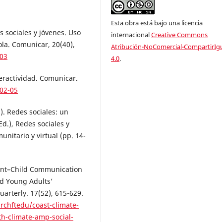
Esta obra está bajo una licencia
es sociales y jóvenes. Uso
internacional
Creative Commons
la. Comunicar, 20(40),
Atribución-NoComercial-CompartirIg
-03
4.0
.
nteractividad. Comunicar.
-02-05
). Redes sociales: un
Ed.), Redes sociales y
unitario y virtual (pp. 14-
arent–Child Communication
d Young Adults’
arterly. 17(52), 615-629.
archftedu/coast-climate-
h-climate-amp-social-