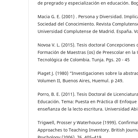
de pregrado y especialización en educación. Bo
Macia G. E. (2001) . Persona y Diversidad. Impli
Sociedad del Conocimiento. Revista Complutens
Universidad Complutense de Madrid. España. Vol
Novoa V. L. (2015). Tesis doctoral Concepciones 
Formación de Maestras (os) de Preescolar en la
Tecnológica de Colombia. Tunja. Pgs. 20 - 45
Piaget J. (1980) “Investigaciones sobre la abstra
Volumen II, Buenos Aires, Huemul. p 249.
Porro, B. E. (2011). Tesis Doctoral de Licenciatur
Educación. Tema: Puesta en Práctica dl Enfoque 
enseñanza de la lecto escritura. Universidad Ab
Trigwell, Prosser y Waterhouse (1999). Confirmat
Approaches to Teaching Inventory. British Journ
Psychology (2006), 76, 405–419.