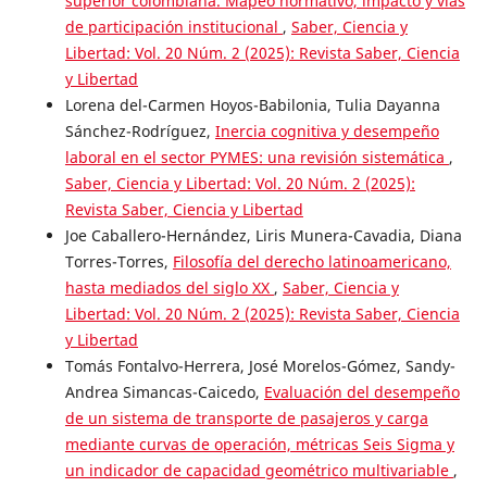
superior colombiana. Mapeo normativo, impacto y vías
de participación institucional
,
Saber, Ciencia y
Libertad: Vol. 20 Núm. 2 (2025): Revista Saber, Ciencia
y Libertad
Lorena del-Carmen Hoyos-Babilonia, Tulia Dayanna
Sánchez-Rodríguez,
Inercia cognitiva y desempeño
laboral en el sector PYMES: una revisión sistemática
,
Saber, Ciencia y Libertad: Vol. 20 Núm. 2 (2025):
Revista Saber, Ciencia y Libertad
Joe Caballero-Hernández, Liris Munera-Cavadia, Diana
Torres-Torres,
Filosofía del derecho latinoamericano,
hasta mediados del siglo XX
,
Saber, Ciencia y
Libertad: Vol. 20 Núm. 2 (2025): Revista Saber, Ciencia
y Libertad
Tomás Fontalvo-Herrera, José Morelos-Gómez, Sandy-
Andrea Simancas-Caicedo,
Evaluación del desempeño
de un sistema de transporte de pasajeros y carga
mediante curvas de operación, métricas Seis Sigma y
un indicador de capacidad geométrico multivariable
,