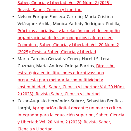
Saber, Ciencia y Libertad: Vol. 20 Núm. 2 (2025):
Revista Saber, Ciencia y Libertad
Nelson-Enrique Fonseca-Carreño, María-Cristina
Velásquez-Ardila, Monica-Yarledy Rodriguez-Padilla,
Prácticas asociativas y la relación con el desempeño
organizacional de los agronegocios cafeteros en
Colombia
,
Saber, Ciencia y Libertad: Vol. 20 Núm. 2
(2025): Revista Saber, Ciencia y Libertad
María-Carolina Gónzalez-Coneo, Harold S. Lora-
Guzmán, María-Andrea Ortega-Barrios,
Dirección
estratégica en instituciones educativas: una
propuesta para mejorar la competitividad y
sostenibilidad
,
Saber, Ciencia y Libertad: Vol. 20 Núm.
2 (2025): Revista Saber, Ciencia y Libertad
Cesar-Augusto Hernández-Suárez, Sebastián Benítez-
Larghi,
Apropiación digital docente: un marco crítico-
integrador para la educación superior
,
Saber, Ciencia
y Libertad: Vol. 20 Núm. 2 (2025): Revista Saber,
Ciencia y Libertad