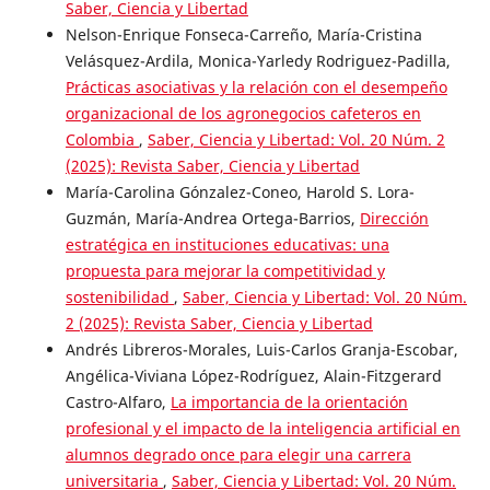
Saber, Ciencia y Libertad
Nelson-Enrique Fonseca-Carreño, María-Cristina
Velásquez-Ardila, Monica-Yarledy Rodriguez-Padilla,
Prácticas asociativas y la relación con el desempeño
organizacional de los agronegocios cafeteros en
Colombia
,
Saber, Ciencia y Libertad: Vol. 20 Núm. 2
(2025): Revista Saber, Ciencia y Libertad
María-Carolina Gónzalez-Coneo, Harold S. Lora-
Guzmán, María-Andrea Ortega-Barrios,
Dirección
estratégica en instituciones educativas: una
propuesta para mejorar la competitividad y
sostenibilidad
,
Saber, Ciencia y Libertad: Vol. 20 Núm.
2 (2025): Revista Saber, Ciencia y Libertad
Andrés Libreros-Morales, Luis-Carlos Granja-Escobar,
Angélica-Viviana López-Rodríguez, Alain-Fitzgerard
Castro-Alfaro,
La importancia de la orientación
profesional y el impacto de la inteligencia artificial en
alumnos degrado once para elegir una carrera
universitaria
,
Saber, Ciencia y Libertad: Vol. 20 Núm.