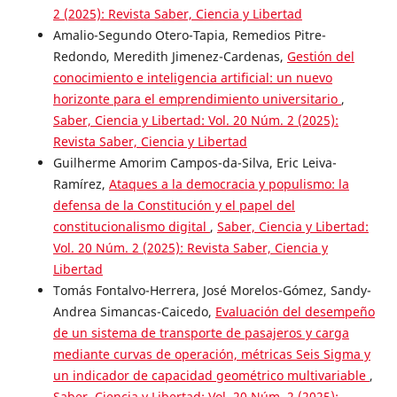
2 (2025): Revista Saber, Ciencia y Libertad
Amalio-Segundo Otero-Tapia, Remedios Pitre-
Redondo, Meredith Jimenez-Cardenas,
Gestión del
conocimiento e inteligencia artificial: un nuevo
horizonte para el emprendimiento universitario
,
Saber, Ciencia y Libertad: Vol. 20 Núm. 2 (2025):
Revista Saber, Ciencia y Libertad
Guilherme Amorim Campos-da-Silva, Eric Leiva-
Ramírez,
Ataques a la democracia y populismo: la
defensa de la Constitución y el papel del
constitucionalismo digital
,
Saber, Ciencia y Libertad:
Vol. 20 Núm. 2 (2025): Revista Saber, Ciencia y
Libertad
Tomás Fontalvo-Herrera, José Morelos-Gómez, Sandy-
Andrea Simancas-Caicedo,
Evaluación del desempeño
de un sistema de transporte de pasajeros y carga
mediante curvas de operación, métricas Seis Sigma y
un indicador de capacidad geométrico multivariable
,
Saber, Ciencia y Libertad: Vol. 20 Núm. 2 (2025):