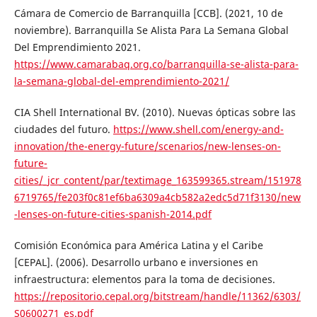
Cámara de Comercio de Barranquilla [CCB]. (2021, 10 de
noviembre). Barranquilla Se Alista Para La Semana Global
Del Emprendimiento 2021.
https://www.camarabaq.org.co/barranquilla-se-alista-para-
la-semana-global-del-emprendimiento-2021/
CIA Shell International BV. (2010). Nuevas ópticas sobre las
ciudades del futuro.
https://www.shell.com/energy-and-
innovation/the-energy-future/scenarios/new-lenses-on-
future-
cities/_jcr_content/par/textimage_163599365.stream/151978
6719765/fe203f0c81ef6ba6309a4cb582a2edc5d71f3130/new
-lenses-on-future-cities-spanish-2014.pdf
Comisión Económica para América Latina y el Caribe
[CEPAL]. (2006). Desarrollo urbano e inversiones en
infraestructura: elementos para la toma de decisiones.
https://repositorio.cepal.org/bitstream/handle/11362/6303/
S0600271_es.pdf