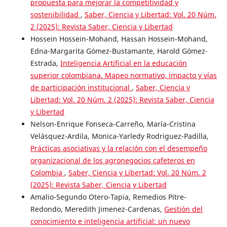
propuesta para mejorar la competitividad y
sostenibilidad
,
Saber, Ciencia y Libertad: Vol. 20 Núm.
2 (2025): Revista Saber, Ciencia y Libertad
Hossein Hossein-Mohand, Hassan Hossein-Mohand,
Edna-Margarita Gómez-Bustamante, Harold Gómez-
Estrada,
Inteligencia Artificial en la educación
superior colombiana. Mapeo normativo, impacto y vías
de participación institucional
,
Saber, Ciencia y
Libertad: Vol. 20 Núm. 2 (2025): Revista Saber, Ciencia
y Libertad
Nelson-Enrique Fonseca-Carreño, María-Cristina
Velásquez-Ardila, Monica-Yarledy Rodriguez-Padilla,
Prácticas asociativas y la relación con el desempeño
organizacional de los agronegocios cafeteros en
Colombia
,
Saber, Ciencia y Libertad: Vol. 20 Núm. 2
(2025): Revista Saber, Ciencia y Libertad
Amalio-Segundo Otero-Tapia, Remedios Pitre-
Redondo, Meredith Jimenez-Cardenas,
Gestión del
conocimiento e inteligencia artificial: un nuevo