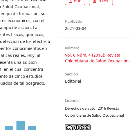
PDF
HTML
en Salud Ocupacional,
iempo de formación, sus
res económicos, con el
Publicado
campo de acción. La
2021-03-04
entes físicos, químicos,
detección de los efectos a
Número
ber los conocimientos en
Vol. 6 Núm. 4 (2016): Revista
ticas reales. Hoy, al
Colombiana de Salud Ocupaciona
esenta una Edición
, en el cual concentra
Sección
ento de cinco estudios
Editorial
duados de tal posgrado.
Licencia
Derechos de autor 2016 Revista
Colombiana de Salud Ocupacional