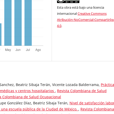
Esta obra está bajo una licencia
internacional
Creative Commons
Atribución-NoComercial-CompartirIg
4.0
.
Sanchez, Beatriz Sibaja Terán, Vicente Lozada Balderrama,
Práctic
médicas y centros hospitalarios
,
Revista Colombiana de Salud
sta Colombiana de Salud Ocupacional
pe González Díaz, Beatriz Sibaja Terán,
Nivel de satisfacción labo
e una escuela pública de la Ciudad de México.
,
Revista Colombiana