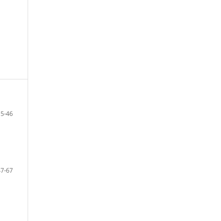
15-46
47-67