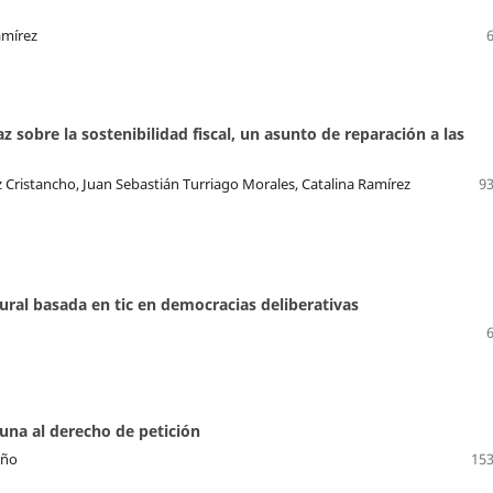
amírez
az sobre la sostenibilidad fiscal, un asunto de reparación a las
 Cristancho, Juan Sebastián Turriago Morales, Catalina Ramírez
93
ral basada en tic en democracias deliberativas
tuna al derecho de petición
año
153