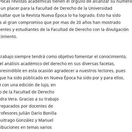
Pocas revistas académicas tienen el orgullo de alcanzar su número
s un placer para la Facultad de Derecho de la Universidad
saltar que la Revista Nueva Época lo ha logrado. Esto ha sido
as al gran compromiso que por mas de 20 años han mostrado
centes y estudiantes de la Facultad de Derecho con la divulgación
cimiento.
trabajo siempre tendrá como objetivo fomentar el conocimiento,
 el análisis académico del derecho en sus diversas facetas,
presindible en esta ocasión agradecer a nuestros lectores, pues
que ha sido pùblicado en Nueva Época ha sido por y para ellos.
con una edición de lujo, en
o de la Facultad de Derecho
dra Vera. Gracias a su trabajo
preparados por docentes de
ofesores Julián Darío Bonilla
Buitrago González y Manuel
ribuciones en temas varios