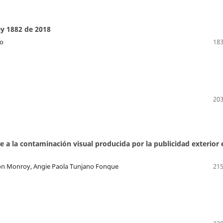
ley 1882 de 2018
io
183
203
e a la contaminación visual producida por la publicidad exterior 
zón Monroy, Angie Paola Tunjano Fonque
215