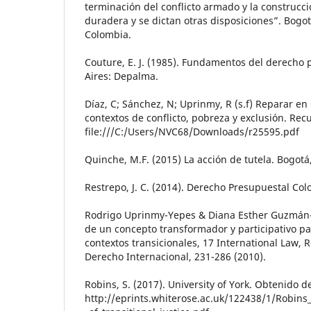
terminación del conflicto armado y la construcc
duradera y se dictan otras disposiciones”. Bogo
Colombia.
Couture, E. J. (1985). Fundamentos del derecho p
Aires: Depalma.
Díaz, C; Sánchez, N; Uprinmy, R (s.f) Reparar en
contextos de conflicto, pobreza y exclusión. Re
file:///C:/Users/NVC68/Downloads/r25595.pdf
Quinche, M.F. (2015) La acción de tutela. Bogotá
Restrepo, J. C. (2014). Derecho Presupuestal Co
Rodrigo Uprinmy-Yepes & Diana Esther Guzmán
de un concepto transformador y participativo pa
contextos transicionales, 17 International Law,
Derecho Internacional, 231-286 (2010).
Robins, S. (2017). University of York. Obtenido d
http://eprints.whiterose.ac.uk/122438/1/Robins_