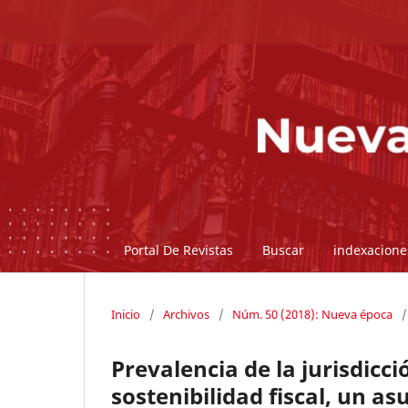
Portal De Revistas
Buscar
indexacione
Inicio
/
Archivos
/
Núm. 50 (2018): Nueva época
/
Prevalencia de la jurisdicci
sostenibilidad fiscal, un as