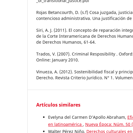
_of_transitional_justice.pdf
Rojas Betancourth, D. (s.f) Cosa juzgada, justicia 
contencioso administrativa. Una justificación de 
Siri, A. J. (2011). El concepto de reparación inte
de la Corte Interamericana de Derechos Humano.
de Derechos Humanos, 61-64.
Trados, V. (2007). Criminal Resposibility . Oxfor
Online: January 2010.
Vinueza, A. (2012). Sostenibilidad fiscal y princi
Derecho. Revista Criterio Jurídico. N° 1. Volumen
Artículos similares
Evelyna del Carmen D’Apollo Abraham,
Ef
en latinoamérica
,
Nueva Época: Núm. 50 
Walter Pérez Niño,
Derechos culturales en 