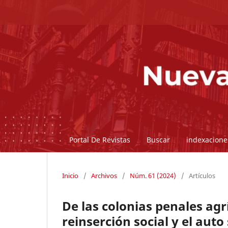
Portal De Revistas
Buscar
indexacione
Inicio
/
Archivos
/
Núm. 61 (2024)
/
Artículos
De las colonias penales ag
reinserción social y el aut