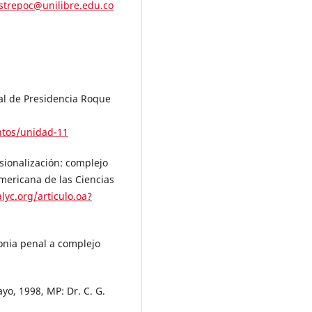
strepoc@unilibre.edu.co
nal de Presidencia Roque
ntos/unidad-11
isionalización: complejo
americana de las Ciencias
lyc.org/articulo.oa?
olonia penal a complejo
yo, 1998, MP: Dr. C. G.