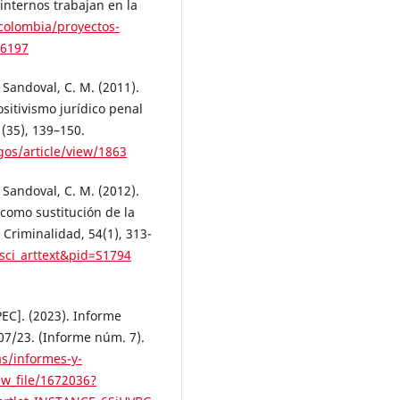
 internos trabajan en la
colombia/proyectos-
56197
 Sandoval, C. M. (2011).
ositivismo jurídico penal
(35), 139–150.
gos/article/view/1863
 Sandoval, C. M. (2012).
 como sustitución de la
 Criminalidad, 54(1), 313-
=sci_arttext&pid=S1794
PEC]. (2023). Informe
 07/23. (Informe núm. 7).
s/informes-y-
w_file/1672036?