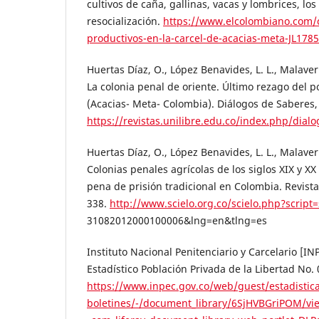
cultivos de caña, gallinas, vacas y lombrices, los
resocialización.
https://www.elcolombiano.com/
productivos-en-la-carcel-de-acacias-meta-JL178
Huertas Díaz, O., López Benavides, L. L., Malaver
La colonia penal de oriente. Último rezago del p
(Acacias- Meta- Colombia). Diálogos de Saberes, 
https://revistas.unilibre.edu.co/index.php/dialo
Huertas Díaz, O., López Benavides, L. L., Malaver
Colonias penales agrícolas de los siglos XIX y XX
pena de prisión tradicional en Colombia. Revista
338.
http://www.scielo.org.co/scielo.php?script
31082012000100006&lng=en&tlng=es
Instituto Nacional Penitenciario y Carcelario [IN
Estadístico Población Privada de la Libertad No.
https://www.inpec.gov.co/web/guest/estadistica
boletines/-/document_library/6SjHVBGriPOM/vie