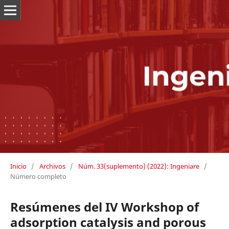
Inicio
/
Archivos
/
Núm. 33(suplemento) (2022): Ingeniare
/
Número completo
Resúmenes del IV Workshop of
adsorption catalysis and porous