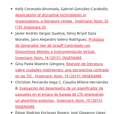
Kelly Coronado-Ahumada, Gabriel González-Caraballo,
Applicability of disruptive technologies in
organizations. a literature review
,
Ingeniare: Núm. 35
(19): Ingeniare 35
Javier Andrés Vargas Guativa, Deisy Briyid Daza
Morales, Jairo Alejandro Valero Rodríguez,
Prototipo
de Generador Van de Graaff Controlado con
Dispositivos Móviles e Instrumentación Virtual
,
Ingeniare: Núm. 18 (2015): INGENIARE
Gina Paola Maestre Góngora,
Revisión de literatura
sobre ciudades inteligentes: una perspectiva centrada
en las TIC
,
Ingeniare: Núm. 19 (2015): INGENIARE
Christian Fernando Vega C, Claudia Milena Hernández
B,
Evaluación del desempeño de un planificador de
paquetes en el enlace de bajada de LTE empleando
un algoritmo evolutivo
,
Ingeniare: Núm. 19 (2015):
INGENIARE
Édgar Rodrigo Enríquez Rosero, José Giovanny López,