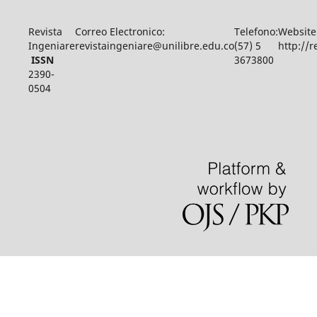
Revista
Correo Electronico:
Telefono:
Website
Ingeniare
revistaingeniare@unilibre.edu.co
(57) 5
http://r
ISSN
3673800
2390-
0504