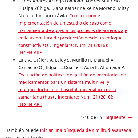
Carlos Andrés Arango Londoño, Andrés Mauricio
Hualpa Zúñiga, Diana Katherine Reina Moreno, Mitzy
Natalia Roncancio Ávila,
Construcción e
implementación de un estudio de caso como
herramienta de apoyo a los procesos de aprendizaje
en la asignatura de producción desde un enfoque
constructivista
,
Ingeniare: Núm. 21 (2016):
INGENIARE
Luis A. Otálora A, Leidy S. Murillo H, Manuel Á.
Camacho O., Edgar L. Duarte F, Aura E. Ahumada P,
Evaluación de politicas de gestión de inventarios de
medicamentos para un sistema multinivel y
multiproducto en el hospital universitario de la
samaritana (hus)
,
Ingeniare: Núm. 21 (2016):
INGENIARE
1-10 de 65
Siguiente
También puede
Iniciar una búsqueda de similitud avanzada
para este artículo.