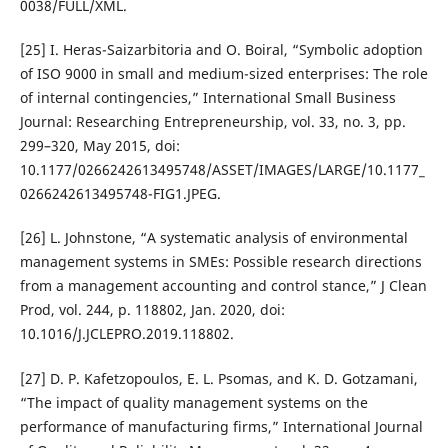
0038/FULL/XML.
[25] I. Heras-Saizarbitoria and O. Boiral, “Symbolic adoption
of ISO 9000 in small and medium-sized enterprises: The role
of internal contingencies,” International Small Business
Journal: Researching Entrepreneurship, vol. 33, no. 3, pp.
299–320, May 2015, doi:
10.1177/0266242613495748/ASSET/IMAGES/LARGE/10.1177_
0266242613495748-FIG1.JPEG.
[26] L. Johnstone, “A systematic analysis of environmental
management systems in SMEs: Possible research directions
from a management accounting and control stance,” J Clean
Prod, vol. 244, p. 118802, Jan. 2020, doi:
10.1016/J.JCLEPRO.2019.118802.
[27] D. P. Kafetzopoulos, E. L. Psomas, and K. D. Gotzamani,
“The impact of quality management systems on the
performance of manufacturing firms,” International Journal