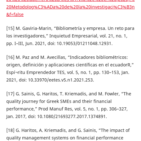
20Metodolog%C3%ADa%20de%20la%20investigaci%C3%B3n
&f=false
[15] M. Gaviria-Marin, “Bibliometría y empresa. Un reto para
los investigadores,” Inquietud Empresarial, vol. 21, no. 1,
pp. I–III, Jun. 2021, doi: 10.19053/01211048.12931.
[16] M. Paz and M. Avecillas, “Indicadores bibliométricos:
origen, definición y aplicaciones científicas en el ecuadorR,”
Espí¬ritu Emprendedor TES, vol. 5, no. 1, pp. 130–153, Jan.
2021, doi: 10.33970/eetes.v5.n1.2021.253.
[17] G. Sainis, G. Haritos, T. Kriemadis, and M. Fowler, “The
quality journey for Greek SMEs and their financial
performance,” Prod Manuf Res, vol. 5, no. 1, pp. 306–327,
Jan. 2017, doi: 10.1080/21693277.2017.1374891.
[18] G. Haritos, A. Kriemadis, and G. Sainis, “The impact of
quality management systems on financial performance