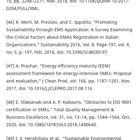
10, pp. 2248–2271, Nov. 2018, doi: 10.1108/IJQRM-10-2017-
0204/FULL/XML.
[46] R. Merli, M. Preziosi, and C. Ippolito, “Promoting
Sustainability through EMS Application: A Survey Examining
the Critical Factors about EMAS Registration in Italian
Organizations,” Sustainability 2016, Vol. 8, Page 197, vol. 8,
no. 3, p. 197, Feb. 2016, doi: 10.3390/SU8030197.
[47] A. Prashar, “Energy efficiency maturity (EEM)
assessment framework for energy-intensive SMEs: Proposal
and evaluation,” J Clean Prod, vol. 166, pp. 1187–1201, Nov.
2017, doi: 10.1016/J.JCLEPRO.2017.08.116.
[48] E. Sfakianaki and A. P. Kakouris, “Obstacles to ISO 9001
certification in SMEs,” Total Quality Management &
Business Excellence, vol. 31, no. 13–14, pp. 1544–1564, Oct.
2020, doi: 10.1080/14783363.2018.1490640.
[49] I. V. Herghiligiu et al., “Sustainable Environmental