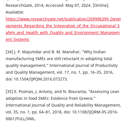
ResearchGate, 2014, Accessed: May 07, 2024. [Online].
Available:
https://www.researchgate.net/publication/269996399_Devel
opments_Regarding_the_Integration_of_the_Occupational_S
afety_and_Health_with_Quality_and_Environment_Managem
ent_Systems
[34] J. P. Majumdar and B. M. Manohar, “Why Indian
manufacturing SMEs are still reluctant in adopting total
quality management,” International Journal of Productivity
and Quality Management, vol. 17, no. 1, pp. 16–35, 2016,
doi: 10.1504/IJPQM.2016.073273.
[35] E. Psomas, J. Antony, and N. Bouranta, “Assessing Lean
adoption in food SMEs: Evidence from Greece,”
International Journal of Quality and Reliability Management,
vol. 35, no. 1, pp. 64–81, 2018, doi: 10.1108/IJQRM-05-2016-
0061/FULL/XML.