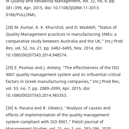
of Quality and Reliability Management, vol. 32, no. 4, pp.
381–399, Apr. 2015, doi: 10.1108/IJQRM-11-2013-
0186/FULL/XML.
[28] M. Kumar, K. K. Khurshid, and D. Waddell, “Status of
Quality Management practices in manufacturing SMEs: a
comparative study between Australia and the UK,” Int J Prod
Res, vol. 52, no. 21, pp. 6482–6495, Nov. 2014, doi:
10.1080/00207543.2014.948574.
[29] E. Psomas and J. Antony, “The effectiveness of the ISO
9001 quality management system and its influential critical
factors in Greek manufacturing companies,” Int J Prod Res,
vol. 53, no. 7, pp. 2089–2099, Apr. 2015, doi:
10.1080/00207543.2014.965353.
[30] A. Pacana and R. Ulewicz, “Analysis of causes and
effects of implementation of the quality management
system compliant with ISO 9001,” Polish Journal of
Management Studies, vol. 21, no. 1, pp. 283–296, 2020,