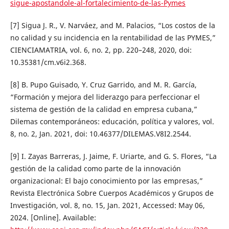
sigue-apostandole-al-fortalecimiento-de-las-Pymes
[7] Sigua J. R., V. Narváez, and M. Palacios, “Los costos de la
no calidad y su incidencia en la rentabilidad de las PYMES,”
CIENCIAMATRIA, vol. 6, no. 2, pp. 220–248, 2020, doi:
10.35381/cm.v6i2.368.
[8] B. Pupo Guisado, Y. Cruz Garrido, and M. R. García,
“Formación y mejora del liderazgo para perfeccionar el
sistema de gestión de la calidad en empresa cubana,”
Dilemas contemporáneos: educación, política y valores, vol.
8, no. 2, Jan. 2021, doi: 10.46377/DILEMAS.V8I2.2544.
[9] I. Zayas Barreras, J. Jaime, F. Uriarte, and G. S. Flores, “La
gestión de la calidad como parte de la innovación
organizacional: El bajo conocimiento por las empresas,”
Revista Electrónica Sobre Cuerpos Académicos y Grupos de
Investigación, vol. 8, no. 15, Jan. 2021, Accessed: May 06,
2024. [Online]. Available: