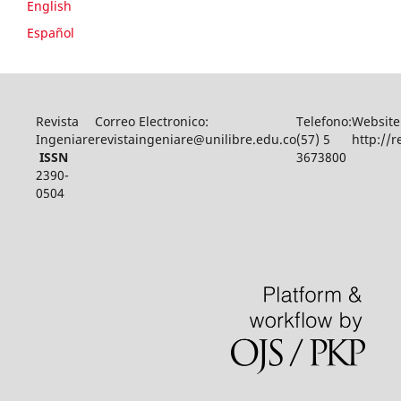
English
Español
Revista
Correo Electronico:
Telefono:
Website
Ingeniare
revistaingeniare@unilibre.edu.co
(57) 5
http://r
ISSN
3673800
2390-
0504