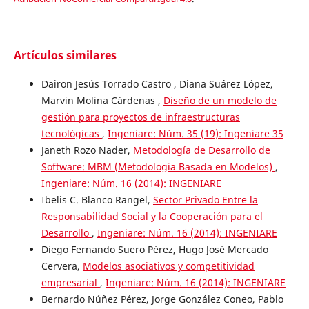
Artículos similares
Dairon Jesús Torrado Castro , Diana Suárez López,
Marvin Molina Cárdenas ,
Diseño de un modelo de
gestión para proyectos de infraestructuras
tecnológicas
,
Ingeniare: Núm. 35 (19): Ingeniare 35
Janeth Rozo Nader,
Metodología de Desarrollo de
Software: MBM (Metodologia Basada en Modelos)
,
Ingeniare: Núm. 16 (2014): INGENIARE
Ibelis C. Blanco Rangel,
Sector Privado Entre la
Responsabilidad Social y la Cooperación para el
Desarrollo
,
Ingeniare: Núm. 16 (2014): INGENIARE
Diego Fernando Suero Pérez, Hugo José Mercado
Cervera,
Modelos asociativos y competitividad
empresarial
,
Ingeniare: Núm. 16 (2014): INGENIARE
Bernardo Núñez Pérez, Jorge González Coneo, Pablo