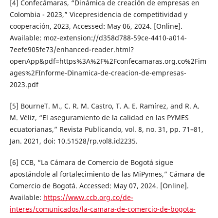
[4] Confecámaras, “Dinámica de creación de empresas en
Colombia - 2023,” Vicepresidencia de competitividad y
cooperación, 2023, Accessed: May 06, 2024. [Online].
Available: moz-extension://d358d788-59ce-4410-a014-
7eefe905fe73/enhanced-reader.html?
openApp&pdf=https%3A%2F%2Fconfecamaras.org.co%2Fim
ages%2FInforme-Dinamica-de-creacion-de-empresas-
2023.pdf
[5] BourneT. M., C. R. M. Castro, T. A. E. Ramírez, and R. A.
M. Véliz, “El aseguramiento de la calidad en las PYMES
ecuatorianas,” Revista Publicando, vol. 8, no. 31, pp. 71–81,
Jan. 2021, doi: 10.51528/rp.vol8.id2235.
[6] CCB, “La Cámara de Comercio de Bogotá sigue
apostándole al fortalecimiento de las MiPymes,” Cámara de
Comercio de Bogotá. Accessed: May 07, 2024. [Online].
Available:
https://www.ccb.org.co/de-
interes/comunicados/la-camara-de-comercio-de-bogota-