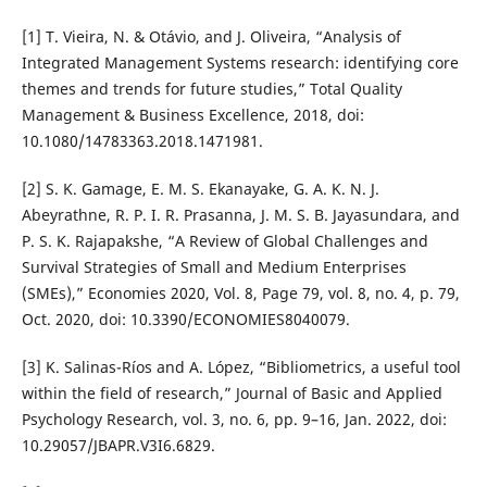
[1] T. Vieira, N. & Otávio, and J. Oliveira, “Analysis of
Integrated Management Systems research: identifying core
themes and trends for future studies,” Total Quality
Management & Business Excellence, 2018, doi:
10.1080/14783363.2018.1471981.
[2] S. K. Gamage, E. M. S. Ekanayake, G. A. K. N. J.
Abeyrathne, R. P. I. R. Prasanna, J. M. S. B. Jayasundara, and
P. S. K. Rajapakshe, “A Review of Global Challenges and
Survival Strategies of Small and Medium Enterprises
(SMEs),” Economies 2020, Vol. 8, Page 79, vol. 8, no. 4, p. 79,
Oct. 2020, doi: 10.3390/ECONOMIES8040079.
[3] K. Salinas-Ríos and A. López, “Bibliometrics, a useful tool
within the field of research,” Journal of Basic and Applied
Psychology Research, vol. 3, no. 6, pp. 9–16, Jan. 2022, doi:
10.29057/JBAPR.V3I6.6829.