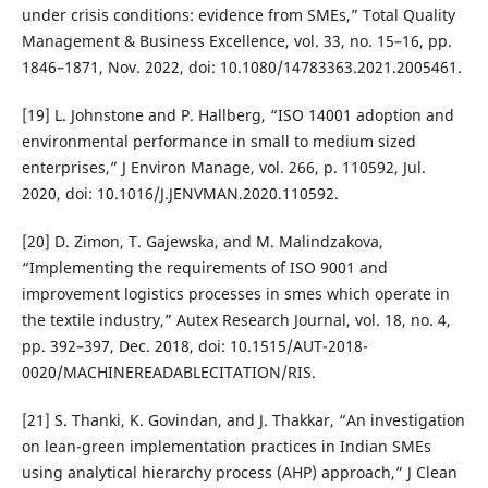
under crisis conditions: evidence from SMEs,” Total Quality
Management & Business Excellence, vol. 33, no. 15–16, pp.
1846–1871, Nov. 2022, doi: 10.1080/14783363.2021.2005461.
[19] L. Johnstone and P. Hallberg, “ISO 14001 adoption and
environmental performance in small to medium sized
enterprises,” J Environ Manage, vol. 266, p. 110592, Jul.
2020, doi: 10.1016/J.JENVMAN.2020.110592.
[20] D. Zimon, T. Gajewska, and M. Malindzakova,
“Implementing the requirements of ISO 9001 and
improvement logistics processes in smes which operate in
the textile industry,” Autex Research Journal, vol. 18, no. 4,
pp. 392–397, Dec. 2018, doi: 10.1515/AUT-2018-
0020/MACHINEREADABLECITATION/RIS.
[21] S. Thanki, K. Govindan, and J. Thakkar, “An investigation
on lean-green implementation practices in Indian SMEs
using analytical hierarchy process (AHP) approach,” J Clean