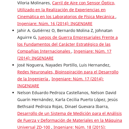
Viloria Molinares,
Carril de Aire con Sensor Óptico,
Utilizado en la Realización de Experiencias en
Cinemática en los Laboratorios de Física Mecánica
,
Ingeniare: Núm. 16 (2014): INGENIARE
Jahir A. Gutiérrez O, Bernardo Molina Z, Johnatan
Aguirre G,
Juegos de Guerra Empresariales Frente a
los Fundamentos del Carácter Estratégico de las
Compañías Internacionales
,
Ingeniare: Núm. 17
(2014): INGENIARE
José Noguera, Nayades Portillo, Luis Hernandez,
Redes Neuronales, Bioinspiración para el Desarrollo
de la Ingeniería
,
Ingeniare: Núm. 17 (2014):
INGENIARE
Nelson Eduardo Pedroza Castellanos, Nelson David
Guarín Hernández, Karla Cecilia Puerto López, Jesús
Bethsaid Pedroza Rojas, Dinael Guevara Ibarra,
Desarrollo de un Sistema de Medición para el Análisis
de Fuerza y Deformación de Materiales en la Máquina
Universal ZD-100
,
Ingeniare: Núm. 18 (2015):