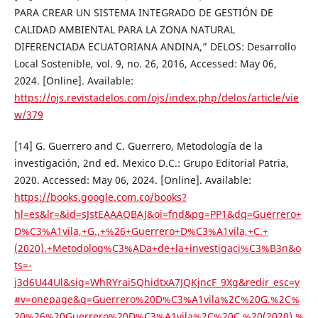
PARA CREAR UN SISTEMA INTEGRADO DE GESTIÓN DE
CALIDAD AMBIENTAL PARA LA ZONA NATURAL
DIFERENCIADA ECUATORIANA ANDINA,” DELOS: Desarrollo
Local Sostenible, vol. 9, no. 26, 2016, Accessed: May 06,
2024. [Online]. Available:
https://ojs.revistadelos.com/ojs/index.php/delos/article/vie
w/379
[14] G. Guerrero and C. Guerrero, Metodología de la
investigación, 2nd ed. Mexico D.C.: Grupo Editorial Patria,
2020. Accessed: May 06, 2024. [Online]. Available:
https://books.google.com.co/books?
hl=es&lr=&id=sJstEAAAQBAJ&oi=fnd&pg=PP1&dq=Guerrero+
D%C3%A1vila,+G.,+%26+Guerrero+D%C3%A1vila,+C.+
(2020).+Metodolog%C3%ADa+de+la+investigaci%C3%B3n&o
ts=-
j3d6U44Ul&sig=WhRYrai5QhidtxA7JQKjncF_9Xg&redir_esc=y
#v=onepage&q=Guerrero%20D%C3%A1vila%2C%20G.%2C%
20%26%20Guerrero%20D%C3%A1vila%2C%20C.%20(2020).%