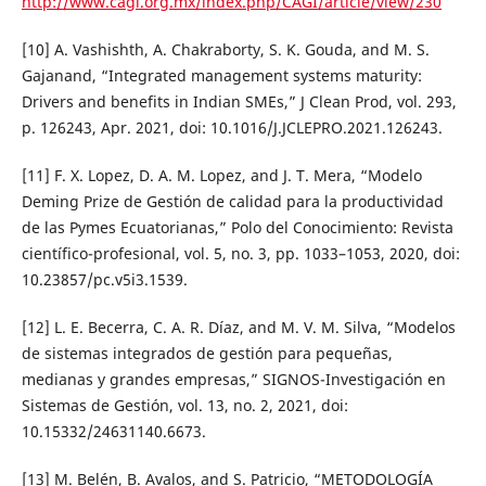
http://www.cagi.org.mx/index.php/CAGI/article/view/230
[10] A. Vashishth, A. Chakraborty, S. K. Gouda, and M. S.
Gajanand, “Integrated management systems maturity:
Drivers and benefits in Indian SMEs,” J Clean Prod, vol. 293,
p. 126243, Apr. 2021, doi: 10.1016/J.JCLEPRO.2021.126243.
[11] F. X. Lopez, D. A. M. Lopez, and J. T. Mera, “Modelo
Deming Prize de Gestión de calidad para la productividad
de las Pymes Ecuatorianas,” Polo del Conocimiento: Revista
científico-profesional, vol. 5, no. 3, pp. 1033–1053, 2020, doi:
10.23857/pc.v5i3.1539.
[12] L. E. Becerra, C. A. R. Díaz, and M. V. M. Silva, “Modelos
de sistemas integrados de gestión para pequeñas,
medianas y grandes empresas,” SIGNOS-Investigación en
Sistemas de Gestión, vol. 13, no. 2, 2021, doi:
10.15332/24631140.6673.
[13] M. Belén, B. Avalos, and S. Patricio, “METODOLOGÍA