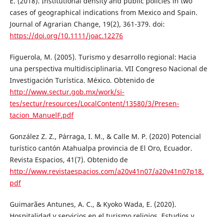
E. (2018). Institutional density and public policies in two
cases of geographical indications from Mexico and Spain.
Journal of Agrarian Change, 19(2), 361-379. doi:
https://doi.org/10.1111/joac.12276
Figuerola, M. (2005). Turismo y desarrollo regional: Hacia
una perspectiva multidisciplinaria. VII Congreso Nacional de
Investigación Turística. México. Obtenido de
http://www.sectur.gob.mx/work/si-
tes/sectur/resources/LocalContent/13580/3/Presen-
tacion_ManuelF.pdf
González Z. Z., Párraga, I. M., & Calle M. P. (2020) Potencial
turístico cantón Atahualpa provincia de El Oro, Ecuador.
Revista Espacios, 41(7). Obtenido de
http://www.revistaespacios.com/a20v41n07/a20v41n07p18.
pdf
Guimarães Antunes, A. C., & Kyoko Wada, E. (2020).
Hospitalidad y servicios en el turismo religios. Estudios y