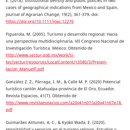
E. (2018). Institutional density and public policies in two
cases of geographical indications from Mexico and Spain.
Journal of Agrarian Change, 19(2), 361-379. doi:
https://doi.org/10.1111/joac.12276
Figuerola, M. (2005). Turismo y desarrollo regional: Hacia
una perspectiva multidisciplinaria. VII Congreso Nacional de
Investigación Turística. México. Obtenido de
http://www.sectur.gob.mx/work/si-
tes/sectur/resources/LocalContent/13580/3/Presen-
tacion_ManuelF.pdf
González Z. Z., Párraga, I. M., & Calle M. P. (2020) Potencial
turístico cantón Atahualpa provincia de El Oro, Ecuador.
Revista Espacios, 41(7). Obtenido de
http://www.revistaespacios.com/a20v41n07/a20v41n07p18.
pdf
Guimarães Antunes, A. C., & Kyoko Wada, E. (2020).
Hospitalidad y servicios en el turismo religios. Estudios y