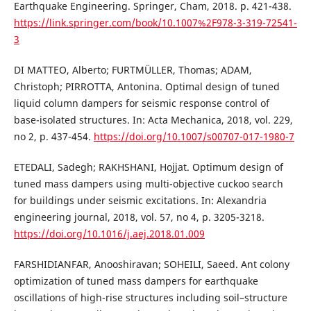
Earthquake Engineering. Springer, Cham, 2018. p. 421-438.
https://link.springer.com/book/10.1007%2F978-3-319-72541-
3
DI MATTEO, Alberto; FURTMÜLLER, Thomas; ADAM,
Christoph; PIRROTTA, Antonina. Optimal design of tuned
liquid column dampers for seismic response control of
base-isolated structures. In: Acta Mechanica, 2018, vol. 229,
no 2, p. 437-454.
https://doi.org/10.1007/s00707-017-1980-7
ETEDALI, Sadegh; RAKHSHANI, Hojjat. Optimum design of
tuned mass dampers using multi-objective cuckoo search
for buildings under seismic excitations. In: Alexandria
engineering journal, 2018, vol. 57, no 4, p. 3205-3218.
https://doi.org/10.1016/j.aej.2018.01.009
FARSHIDIANFAR, Anooshiravan; SOHEILI, Saeed. Ant colony
optimization of tuned mass dampers for earthquake
oscillations of high-rise structures including soil–structure