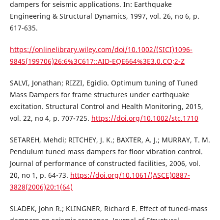
dampers for seismic applications. In: Earthquake
Engineering & Structural Dynamics, 1997, vol. 26, no 6, p.
617-635.
https://onlinelibrary.wiley.com/doi/10.1002/(SICI)1096-
9845(199706)26:6%3C617::AID-EQE664%3E3.0.CO;2-Z
SALVI, Jonathan; RIZZI, Egidio. Optimum tuning of Tuned
Mass Dampers for frame structures under earthquake
excitation. Structural Control and Health Monitoring, 2015,
vol. 22, no 4, p. 707-725.
https://doi.org/10.1002/stc.1710
SETAREH, Mehdi; RITCHEY, J. K.; BAXTER, A. J.; MURRAY, T. M.
Pendulum tuned mass dampers for floor vibration control.
Journal of performance of constructed facilities, 2006, vol.
20, no 1, p. 64-73.
https://doi.org/10.1061/(ASCE)0887-
3828(2006)20:1(64)
SLADEK, John R.; KLINGNER, Richard E. Effect of tuned-mass