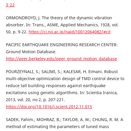
3_22
ORMONDROYD, J. The theory of the dynamic vibration
absorber. In: Trans., ASME, Applied Mechanics, 1928, vol.
50, p. 9-22.
https://ci.nii.ac.jp/naid/10012064082/#cit
PACIFIC EARTHQUAKE ENGINEERING RESEARCH CENTER:
Ground Motion Database.
http://peer.berkeley.edu/peer_ground_motion_database
POURZEYNALI, S.; SALIMI, S.; KALESAR, H. Eimani. Robust
multi-objective optimization design of TMD control device to
reduce tall building responses against earthquake
excitations using genetic algorithms. In: Scientia Iranica,
2013, vol. 20, no 2, p. 207-221.
https://doi.org/10.1016/j.scient.2012.11.015
SADEK, Fahim.; MOHRAZ, B.; TAYLOR, A. W.; CHUNG, R. M. A
method of estimating the parameters of tuned mass