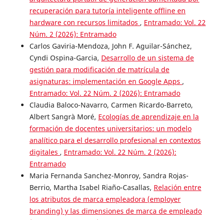
recuperación para tutoría inteligente offline en
hardware con recursos limitados
,
Entramado: Vol. 22
Núm. 2 (2026): Entramado
Carlos Gaviria-Mendoza, John F. Aguilar-Sánchez,
Cyndi Ospina-Garcia,
Desarrollo de un sistema de
gestión para modificación de matrícula de
asignaturas: implementación en Google Apps
,
Entramado: Vol. 22 Núm. 2 (2026): Entramado
Claudia Baloco-Navarro, Carmen Ricardo-Barreto,
Albert Sangrà Moré,
Ecologías de aprendizaje en la
formación de docentes universitarios: un modelo
analítico para el desarrollo profesional en contextos
digitales
,
Entramado: Vol. 22 Núm. 2 (2026):
Entramado
Maria Fernanda Sanchez-Monroy, Sandra Rojas-
Berrio, Martha Isabel Riaño-Casallas,
Relación entre
los atributos de marca empleadora (employer
branding) y las dimensiones de marca de empleado