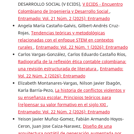
DESARROLLO SOCIAL (V ECIDS),
V ECIDS - Encuentro
Colombiano de Ingeniería y Desarrollo Social
,
Entramado: Vol. 21 Núm. 2 (2025): Entramado
Angela María Castaño-Galvis, Gilbert-Andrés Cruz-
Rojas,
Tendencias teóricas y metodológicas
relacionadas con el enfoque STEM en contextos
rurales
,
Entramado: Vol. 22 Núm. 1 (2026): Entramado
Carlos Vargas-González, Carlos Eduardo Castaño Ríos,
Radiografía de la reflexión ética contable colombiana:
una revisión estructurada de literatura
,
Entramado:
Vol. 22 Núm. 2 (2026): Entramado
Elizabeth Montanares-Vargas, Nilson Javier Ibagón,
Karla Barría-Pezo,
La historia de conflictos violentos y
su enseñanza escolar. Principios teóricos para
(re)pensar su valor formativo en el siglo XXI
,
Entramado: Vol. 22 Núm. 2 (2026): Entramado
Yeison Javier Muñoz-Gomez, Fabián Armando Hoyos-
Ceron, Juan Jose Caiza-Naravez,
Diseño de una
arquitectura portátil de generación aumentada por