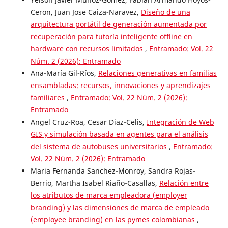
Ceron, Juan Jose Caiza-Naravez,
Diseño de una
arquitectura portátil de generación aumentada por
recuperación para tutoría inteligente offline en
hardware con recursos limitados
,
Entramado: Vol. 22
Núm. 2 (2026): Entramado
Ana-María Gil-Ríos,
Relaciones generativas en familias
ensambladas: recursos, innovaciones y aprendizajes
familiares
,
Entramado: Vol. 22 Núm. 2 (2026):
Entramado
Angel Cruz-Roa, Cesar Diaz-Celis,
Integración de Web
GIS y simulación basada en agentes para el análisis
del sistema de autobuses universitarios
,
Entramado:
Vol. 22 Núm. 2 (2026): Entramado
Maria Fernanda Sanchez-Monroy, Sandra Rojas-
Berrio, Martha Isabel Riaño-Casallas,
Relación entre
los atributos de marca empleadora (employer
branding) y las dimensiones de marca de empleado
(employee branding) en las pymes colombianas
,