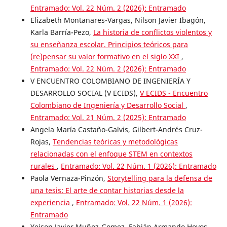
Entramado: Vol. 22 Núm. 2 (2026): Entramado
Elizabeth Montanares-Vargas, Nilson Javier Ibagón,
Karla Barría-Pezo,
La historia de conflictos violentos y
su enseñanza escolar. Principios teóricos para
(re)pensar su valor formativo en el siglo XXI
,
Entramado: Vol. 22 Núm. 2 (2026): Entramado
V ENCUENTRO COLOMBIANO DE INGENIERÍA Y
DESARROLLO SOCIAL (V ECIDS),
V ECIDS - Encuentro
Colombiano de Ingeniería y Desarrollo Social
,
Entramado: Vol. 21 Núm. 2 (2025): Entramado
Angela María Castaño-Galvis, Gilbert-Andrés Cruz-
Rojas,
Tendencias teóricas y metodológicas
relacionadas con el enfoque STEM en contextos
rurales
,
Entramado: Vol. 22 Núm. 1 (2026): Entramado
Paola Vernaza-Pinzón,
Storytelling para la defensa de
una tesis: El arte de contar historias desde la
experiencia
,
Entramado: Vol. 22 Núm. 1 (2026):
Entramado
Yeison Javier Muñoz-Gomez, Fabián Armando Hoyos-