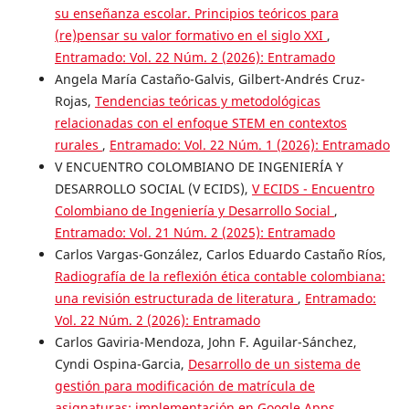
su enseñanza escolar. Principios teóricos para
(re)pensar su valor formativo en el siglo XXI
,
Entramado: Vol. 22 Núm. 2 (2026): Entramado
Angela María Castaño-Galvis, Gilbert-Andrés Cruz-
Rojas,
Tendencias teóricas y metodológicas
relacionadas con el enfoque STEM en contextos
rurales
,
Entramado: Vol. 22 Núm. 1 (2026): Entramado
V ENCUENTRO COLOMBIANO DE INGENIERÍA Y
DESARROLLO SOCIAL (V ECIDS),
V ECIDS - Encuentro
Colombiano de Ingeniería y Desarrollo Social
,
Entramado: Vol. 21 Núm. 2 (2025): Entramado
Carlos Vargas-González, Carlos Eduardo Castaño Ríos,
Radiografía de la reflexión ética contable colombiana:
una revisión estructurada de literatura
,
Entramado:
Vol. 22 Núm. 2 (2026): Entramado
Carlos Gaviria-Mendoza, John F. Aguilar-Sánchez,
Cyndi Ospina-Garcia,
Desarrollo de un sistema de
gestión para modificación de matrícula de
asignaturas: implementación en Google Apps
,